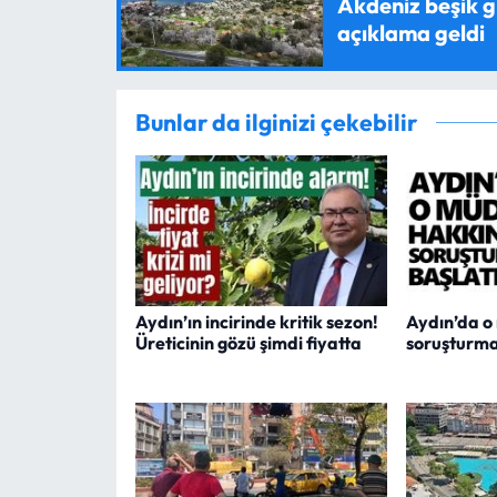
Akdeniz beşik g
açıklama geldi
Bunlar da ilginizi çekebilir
Aydın’ın incirinde kritik sezon!
Aydın’da o
Üreticinin gözü şimdi fiyatta
soruşturma 