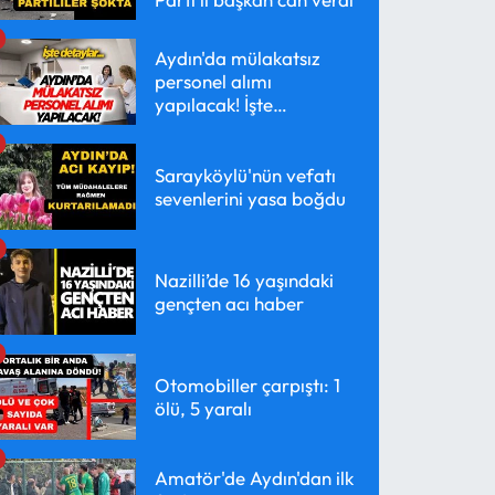
Aydın'da mülakatsız
personel alımı
yapılacak! İşte
detaylar...
Sarayköylü'nün vefatı
sevenlerini yasa boğdu
Nazilli’de 16 yaşındaki
gençten acı haber
Otomobiller çarpıştı: 1
ölü, 5 yaralı
Amatör'de Aydın'dan ilk