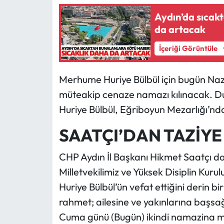
Aydın’da sıcak
da artacak
İçeriği Görüntüle
Merhume Huriye Bülbül için bugün Nazi
müteakip cenaze namazı kılınacak. Du
Huriye Bülbül, Eğriboyun Mezarlığı’nd
SAATÇI’DAN TAZİYE
CHP Aydın İl Başkanı Hikmet Saatçı da
Milletvekilimiz ve Yüksek Disiplin Kur
Huriye Bülbül’ün vefat ettiğini derin 
rahmet; ailesine ve yakınlarına başsağ
Cuma günü (Bugün) ikindi namazina müt