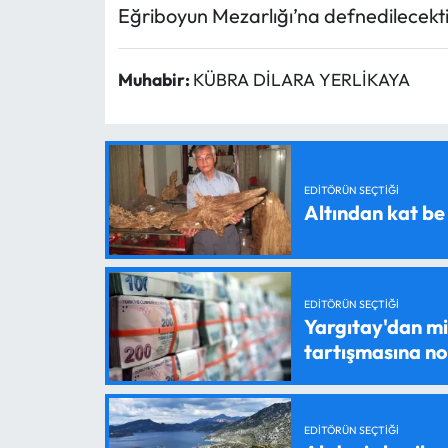
Eğriboyun Mezarlığı’na defnedilecekti
Muhabir:
KÜBRA DİLARA YERLİKAYA
EDITÖRÜN SEÇTIĞI
Altından kat be
EDITÖRÜN SEÇTIĞI
Yargıtay'dan mil
tartışmasına n
EDITÖRÜN SEÇTIĞI