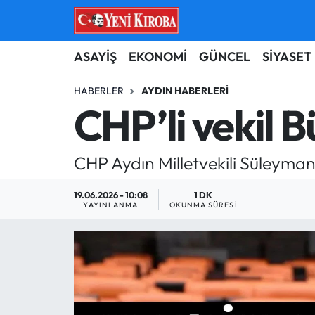
ASAYİŞ
Aydın Nöbetçi Eczaneler
ASAYİŞ
EKONOMİ
GÜNCEL
SİYASET
BİLİM-TEKNOLOJİ
Aydın Hava Durumu
HABERLER
AYDIN HABERLERI
CHP’li vekil B
ÇEVRE
Aydin Namaz Vakitleri
CHP Aydın Milletvekili Süleyman 
DÜNYA
Aydın Trafik Yoğunluk Haritası
19.06.2026 - 10:08
1 DK
EĞİTİM
Süper Lig Puan Durumu ve Fikstür
YAYINLANMA
OKUNMA SÜRESI
EKONOMİ
Tüm Manşetler
GÜNCEL
Son Dakika Haberleri
GÜNDEM
Haber Arşivi