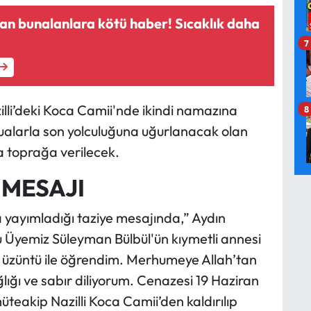
tan bunalanlara kötü haber! Sıcaklık daha
7
lli’deki Koca Camii'nde ikindi namazına
8
alarla son yolculuğuna uğurlanacak olan
a toprağa verilecek.
 MESAJI
 yayımladığı taziye mesajında,” Aydın
ulu Üyemiz Süleyman Bülbül'ün kıymetli annesi
bir üzüntü ile öğrendim. Merhumeye Allah’tan
lığı ve sabır diliyorum. Cenazesi 19 Haziran
eakip Nazilli Koca Camii’den kaldırılıp