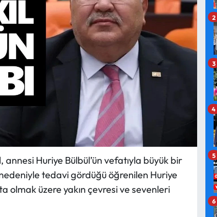
2
3
4
5
, annesi Huriye Bülbül’ün vefatıyla büyük bir
rı nedeniyle tedavi gördüğü öğrenilen Huriye
şta olmak üzere yakın çevresi ve sevenleri
6