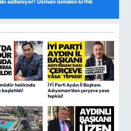
ibi sallanıyor! Uzman isimden kritik
 müdür hakkında
İYİ Parti Aydın İl Başkanı
başlatıldı!
Adıyaman’dan çerçeve yasa
tepkisi!