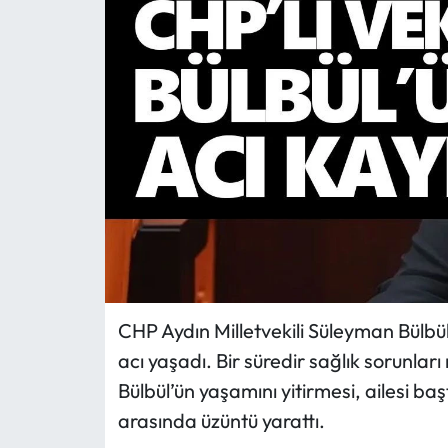
MAGAZİN
SAĞLIK
SİYASET
SPOR
TARIM
TURİZM
CHP Aydın Milletvekili Süleyman Bülbül
YAŞAM
acı yaşadı. Bir süredir sağlık sorunla
Bülbül’ün yaşamını yitirmesi, ailesi ba
RESMİ İLANLAR
arasında üzüntü yarattı.
HABER İLAN