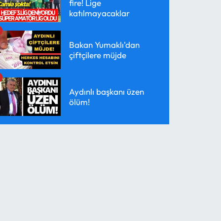
fire! Lige
katılmayacaklar
Bakan Yumaklı'dan
çiftçilere müjde
Aydınlı başkanı üzen
ölüm!