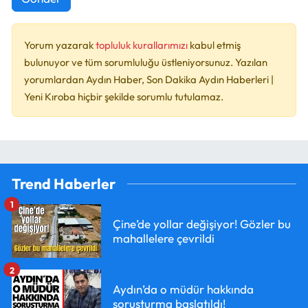
Yorum yazarak
topluluk kurallarımızı
kabul etmiş
bulunuyor ve tüm sorumluluğu üstleniyorsunuz. Yazılan
yorumlardan Aydın Haber, Son Dakika Aydın Haberleri |
Yeni Kıroba hiçbir şekilde sorumlu tutulamaz.
Trend Haberler
1
Çine’de yollar değişiyor! Gözler bu
mahallelere çevrildi
2
Aydın’da o müdür hakkında
soruşturma başlatıldı!