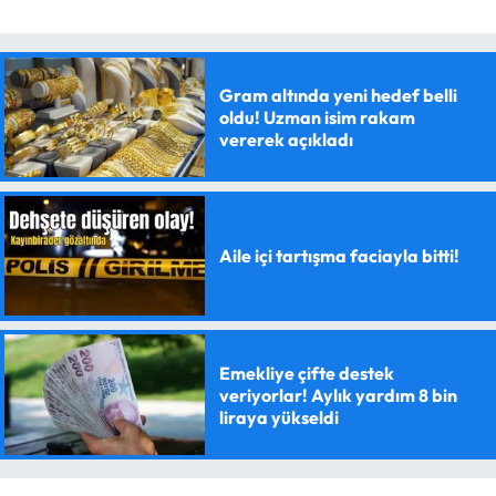
Gram altında yeni hedef belli
oldu! Uzman isim rakam
vererek açıkladı
Aile içi tartışma faciayla bitti!
Emekliye çifte destek
veriyorlar! Aylık yardım 8 bin
liraya yükseldi