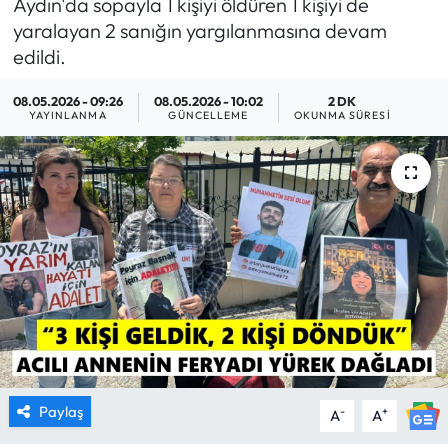
Aydın'da sopayla 1 kişiyi öldüren 1 kişiyi de
yaralayan 2 sanığın yargılanmasına devam
MAGAZİN
edildi.
SAĞLIK
08.05.2026 - 09:26
08.05.2026 - 10:02
2 DK
YAYINLANMA
GÜNCELLEME
OKUNMA SÜRESI
SİYASET
SPOR
TARIM
TURİZM
YAŞAM
RESMİ İLANLAR
Paylaş
-
+
A
A
HABER İLAN