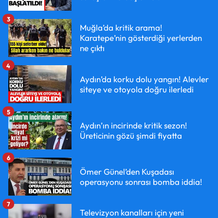
3
Muğla’da kritik arama!
Karatepe’nin gösterdiği yerlerden
ne çıktı
4
Aydın’da korku dolu yangın! Alevler
siteye ve otoyola doğru ilerledi
5
Aydın’ın incirinde kritik sezon!
Üreticinin gözü şimdi fiyatta
6
Ömer Günel’den Kuşadası
operasyonu sonrası bomba iddia!
7
Televizyon kanalları için yeni