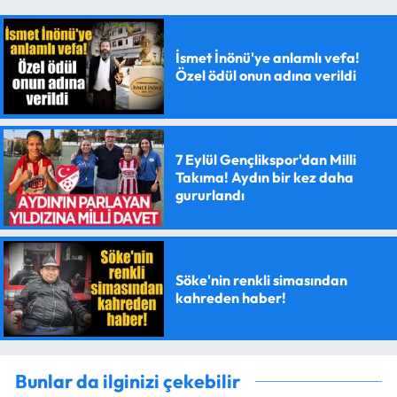
İsmet İnönü'ye anlamlı vefa!
Özel ödül onun adına verildi
7 Eylül Gençlikspor'dan Milli
Takıma! Aydın bir kez daha
gururlandı
Söke'nin renkli simasından
kahreden haber!
Bunlar da ilginizi çekebilir