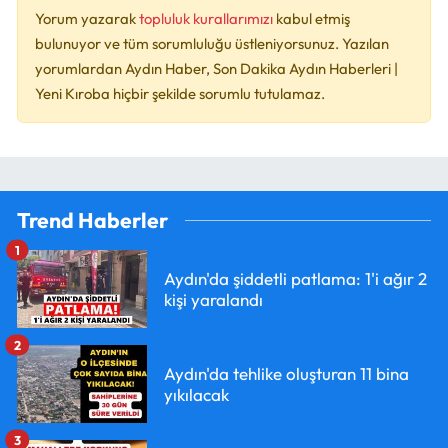
Yorum yazarak
topluluk kurallarımızı
kabul etmiş
bulunuyor ve tüm sorumluluğu üstleniyorsunuz. Yazılan
yorumlardan Aydın Haber, Son Dakika Aydın Haberleri |
Yeni Kıroba hiçbir şekilde sorumlu tutulamaz.
Trend Haberler
1
Aydın'da şiddetli patlama: 1'i ağır 2
kişi yaralandı
2
Aydın'da tehlike oluşturan 11 bina
yıkılacak
3