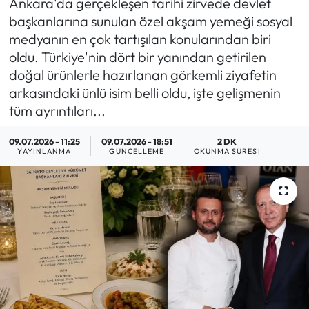
Ankara'da gerçekleşen tarihi zirvede devlet
başkanlarına sunulan özel akşam yemeği sosyal
MAGAZİN
medyanın en çok tartışılan konularından biri
oldu. Türkiye'nin dört bir yanından getirilen
SAĞLIK
doğal ürünlerle hazırlanan görkemli ziyafetin
arkasındaki ünlü isim belli oldu, işte gelişmenin
SİYASET
tüm ayrıntıları...
SPOR
09.07.2026 - 11:25
09.07.2026 - 18:51
2 DK
YAYINLANMA
GÜNCELLEME
OKUNMA SÜRESI
TARIM
TURİZM
YAŞAM
RESMİ İLANLAR
HABER İLAN