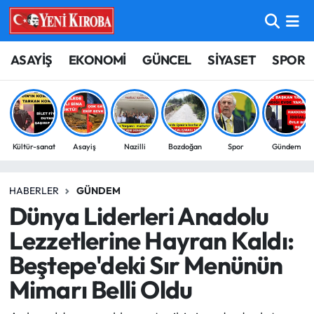
ASAYİŞ
Aydın Nöbetçi Eczaneler
ASAYİŞ
EKONOMİ
GÜNCEL
SİYASET
SPOR
BİLİM-TEKNOLOJİ
Aydın Hava Durumu
ÇEVRE
Aydin Namaz Vakitleri
Kültür-sanat
Asayiş
Nazilli
Bozdoğan
Spor
Gündem
DÜNYA
Aydın Trafik Yoğunluk Haritası
HABERLER
GÜNDEM
EĞİTİM
Süper Lig Puan Durumu ve Fikstür
Dünya Liderleri Anadolu
EKONOMİ
Tüm Manşetler
Lezzetlerine Hayran Kaldı:
Beştepe'deki Sır Menünün
GÜNCEL
Son Dakika Haberleri
Mimarı Belli Oldu
GÜNDEM
Haber Arşivi