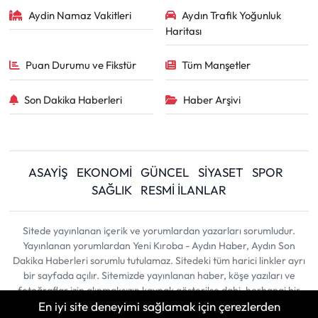
Aydin Namaz Vakitleri
Aydın Trafik Yoğunluk
Haritası
Puan Durumu ve Fikstür
Tüm Manşetler
Son Dakika Haberleri
Haber Arşivi
ASAYİŞ
EKONOMİ
GÜNCEL
SİYASET
SPOR
SAĞLIK
RESMİ İLANLAR
Sitede yayınlanan içerik ve yorumlardan yazarları sorumludur.
Yayınlanan yorumlardan Yeni Kıroba - Aydın Haber, Aydın Son
Dakika Haberleri sorumlu tutulamaz. Sitedeki tüm harici linkler ayrı
bir sayfada açılır. Sitemizde yayınlanan haber, köşe yazıları ve
fotoğraflar izin alınmaksızın kaynak gösterilse dahi, herhangi bir
En iyi site deneyimi sağlamak için çerezlerden
ortamda kullanılamaz ve yayınlanamaz