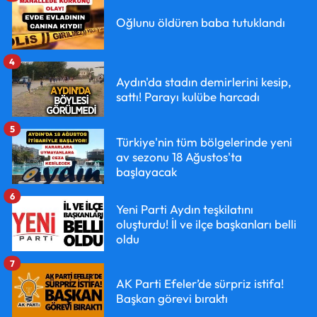
Oğlunu öldüren baba tutuklandı
4
Aydın'da stadın demirlerini kesip,
sattı! Parayı kulübe harcadı
5
Türkiye'nin tüm bölgelerinde yeni
av sezonu 18 Ağustos'ta
başlayacak
6
Yeni Parti Aydın teşkilatını
oluşturdu! İl ve ilçe başkanları belli
oldu
7
AK Parti Efeler’de sürpriz istifa!
Başkan görevi bıraktı