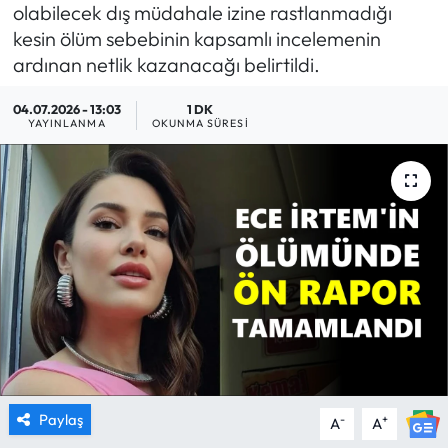
olabilecek dış müdahale izine rastlanmadığı
MAGAZİN
kesin ölüm sebebinin kapsamlı incelemenin
ardınan netlik kazanacağı belirtildi.
SAĞLIK
04.07.2026 - 13:03
1 DK
YAYINLANMA
OKUNMA SÜRESI
SİYASET
SPOR
TARIM
TURİZM
YAŞAM
RESMİ İLANLAR
Paylaş
-
+
A
A
HABER İLAN