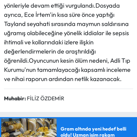
yönleriyle devam ettiği vurgulandı.Dosyada
ayrıca, Ece İrtem'in kısa süre önce yaptığı
Tayland seyahati sırasında maymun saldırısına
uğramış olabileceğine yönelik iddialar ile sepsis
ihtimali ve kollarındaki izlere ilişkin
değerlendirmelerin de araştırıldığı
öğrenildi.Oyuncunun kesin ölüm nedeni, Adli Tıp
Kurumu'nun tamamlayacağı kapsamlı inceleme
ve nihai raporun ardından netlik kazanacak.
Muhabir:
FİLİZ ÖZDEMİR
Gram altında yeni hedef belli
oldu! Uzman isim rakam