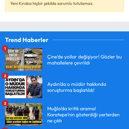
Yeni Kıroba hiçbir şekilde sorumlu tutulamaz.
Trend Haberler
1
Çine’de yollar değişiyor! Gözler bu
mahallelere çevrildi
2
Aydın’da o müdür hakkında
soruşturma başlatıldı!
3
Muğla’da kritik arama!
Karatepe’nin gösterdiği yerlerden
ne çıktı