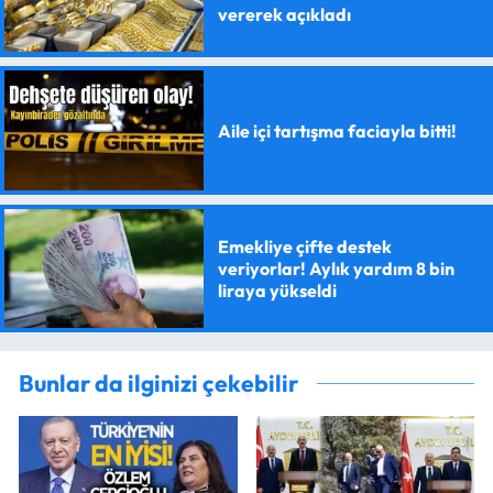
vererek açıkladı
Aile içi tartışma faciayla bitti!
Emekliye çifte destek
veriyorlar! Aylık yardım 8 bin
liraya yükseldi
Bunlar da ilginizi çekebilir