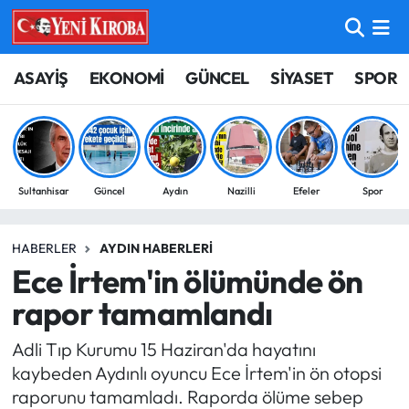
ASAYİŞ
Aydın Nöbetçi Eczaneler
ASAYİŞ
EKONOMİ
GÜNCEL
SİYASET
SPOR
BİLİM-TEKNOLOJİ
Aydın Hava Durumu
ÇEVRE
Aydin Namaz Vakitleri
Sultanhisar
Güncel
Aydın
Nazilli
Efeler
Spor
DÜNYA
Aydın Trafik Yoğunluk Haritası
HABERLER
AYDIN HABERLERI
EĞİTİM
Süper Lig Puan Durumu ve Fikstür
Ece İrtem'in ölümünde ön
EKONOMİ
Tüm Manşetler
rapor tamamlandı
Adli Tıp Kurumu 15 Haziran'da hayatını
GÜNCEL
Son Dakika Haberleri
kaybeden Aydınlı oyuncu Ece İrtem'in ön otopsi
raporunu tamamladı. Raporda ölüme sebep
GÜNDEM
Haber Arşivi