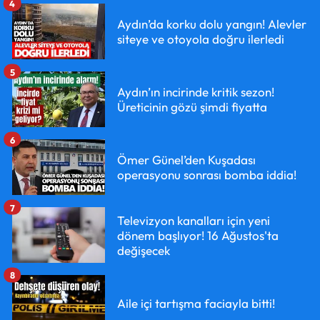
4
Aydın’da korku dolu yangın! Alevler
siteye ve otoyola doğru ilerledi
5
Aydın’ın incirinde kritik sezon!
Üreticinin gözü şimdi fiyatta
6
Ömer Günel’den Kuşadası
operasyonu sonrası bomba iddia!
7
Televizyon kanalları için yeni
dönem başlıyor! 16 Ağustos'ta
değişecek
8
Aile içi tartışma faciayla bitti!