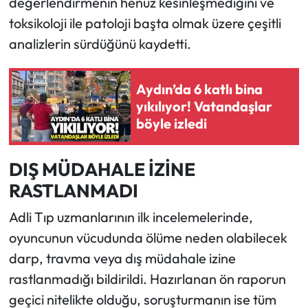
değerlendirmenin henüz kesinleşmediğini ve
toksikoloji ile patoloji başta olmak üzere çeşitli
analizlerin sürdüğünü kaydetti.
Aydın’da 6 katlı bina
yıkılıyor! Vatandaşlar
böyle izledi
DIŞ MÜDAHALE İZİNE
RASTLANMADI
Adli Tıp uzmanlarının ilk incelemelerinde,
oyuncunun vücudunda ölüme neden olabilecek
darp, travma veya dış müdahale izine
rastlanmadığı bildirildi. Hazırlanan ön raporun
geçici nitelikte olduğu, soruşturmanın ise tüm