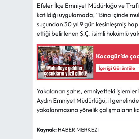
Efeler İlçe Emniyet Müdürlüğü ve Tra
katıldığı uygulamada, “Bina içinde muh
suçundan 30 yıl 9 gün kesinleşmiş hap
ettiği belirlenen Ş.Ç. isimli hükümlü ya
Kocagür’de çoc
İçeriği Görüntüle
Yakalanan şahıs, emniyetteki işlemleri
Aydın Emniyet Müdürlüğü, il genelinde
yakalanmasına yönelik çalışmaların kara
Kaynak:
HABER MERKEZİ