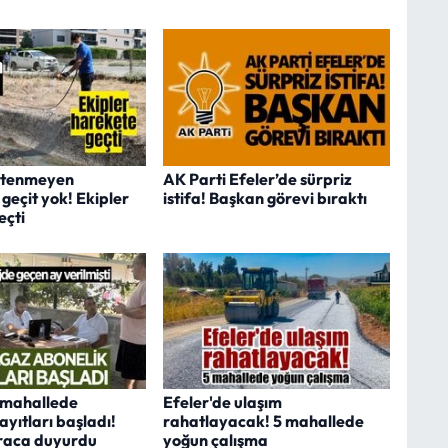
istenmeyen
AK Parti Efeler’de sürpriz
 geçit yok! Ekipler
istifa! Başkan görevi bıraktı
eçti
 mahallede
Efeler'de ulaşım
yıtları başladı!
rahatlayacak! 5 mahallede
raca duyurdu
yoğun çalışma