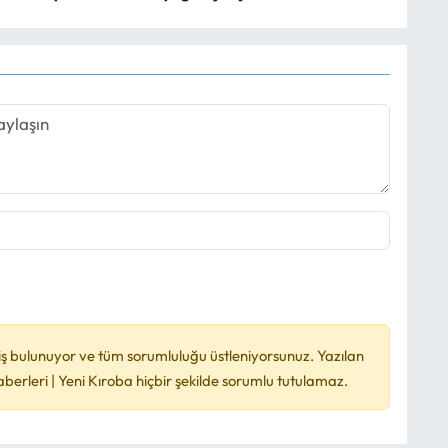
ş bulunuyor ve tüm sorumluluğu üstleniyorsunuz. Yazılan
rleri | Yeni Kıroba hiçbir şekilde sorumlu tutulamaz.