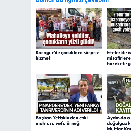
Kocagür’de çocuklara sürpriz
Efeler’de 
hizmet!
misafirlere
harekete g
Başkan Yetişkin'den eski
Aydın'da o
muhtara vefa örneği
doğalgaz ka
Muhtar Ka