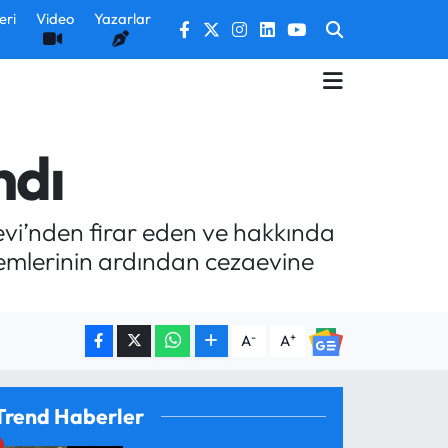
eri
Video
Yazarlar
ndı
evi’nden firar eden ve hakkında
lemlerinin ardından cezaevine
-
+
A
A
Trend Haberler