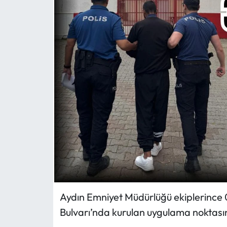
MAGAZİN
SAĞLIK
SİYASET
SPOR
TARIM
TURİZM
YAŞAM
Aydın Emniyet Müdürlüğü ekiplerince 0
RESMİ İLANLAR
Bulvarı’nda kurulan uygulama noktasın
HABER İLAN