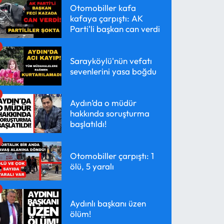
Otomobiller kafa
kafaya çarpıştı: AK
Parti'li başkan can verdi
Sarayköylü'nün vefatı
sevenlerini yasa boğdu
Aydın’da o müdür
hakkında soruşturma
başlatıldı!
Otomobiller çarpıştı: 1
ölü, 5 yaralı
Aydınlı başkanı üzen
ölüm!