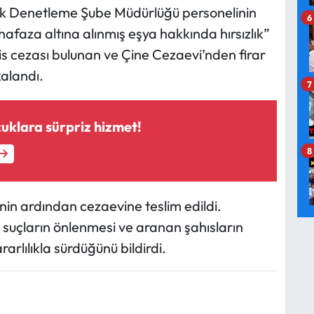
fik Denetleme Şube Müdürlüğü personelinin
6
afaza altına alınmış eşya hakkında hırsızlık”
is cezası bulunan ve Çine Cezaevi’nden firar
kalandı.
7
uklara sürpriz hizmet!
8
nin ardından cezaevine teslim edildi.
 suçların önlenmesi ve aranan şahısların
rlılıkla sürdüğünü bildirdi.