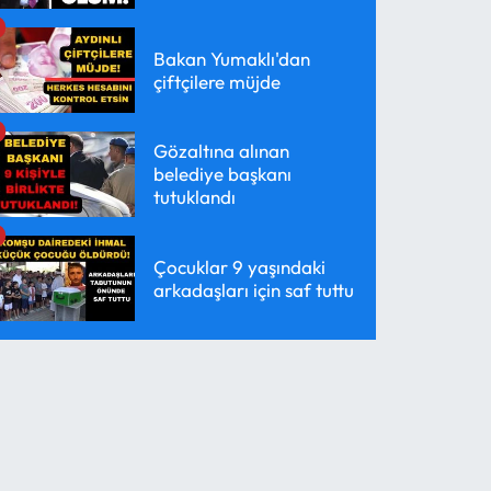
Bakan Yumaklı'dan
çiftçilere müjde
Gözaltına alınan
belediye başkanı
tutuklandı
Çocuklar 9 yaşındaki
arkadaşları için saf tuttu