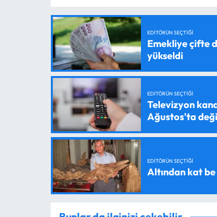
EDITÖRÜN SEÇTIĞI
Emekliye çifte d
yükseldi
EDITÖRÜN SEÇTIĞI
Televizyon kanal
Ağustos'ta değ
EDITÖRÜN SEÇTIĞI
Altından kat be
Bunlar da ilginizi çekebilir