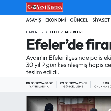
ASAYİŞ
Aydın Nöbetçi Eczaneler
ASAYİŞ
EKONOMİ
GÜNCEL
SİYASET
BİLİM-TEKNOLOJİ
Aydın Hava Durumu
HABERLER
EFELER HABERLERI
Efeler’de fir
ÇEVRE
Aydin Namaz Vakitleri
Aydın’ın Efeler ilçesinde polis
DÜNYA
Aydın Trafik Yoğunluk Haritası
30 yıl 9 gün kesinleşmiş hapis 
EĞİTİM
Süper Lig Puan Durumu ve Fikstür
teslim edildi.
EKONOMİ
Tüm Manşetler
08.05.2026 - 18:39
09.05.2026 - 23:01
1 DK
YAYINLANMA
GÜNCELLEME
OKUNMA SÜ
GÜNCEL
Son Dakika Haberleri
GÜNDEM
Haber Arşivi