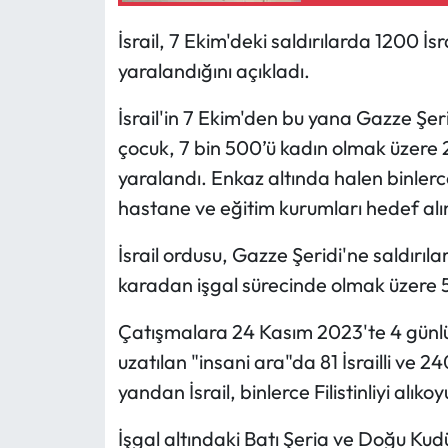
İsrail, 7 Ekim'deki saldırılarda 1200 İsr
yaralandığını açıkladı.
İsrail'in 7 Ekim'den bu yana Gazze Şeri
çocuk, 7 bin 500’ü kadın olmak üzere 25 
yaralandı. Enkaz altında halen binlerce 
hastane ve eğitim kurumları hedef alına
İsrail ordusu, Gazze Şeridi'ne saldırıl
karadan işgal sürecinde olmak üzere 
Çatışmalara 24 Kasım 2023'te 4 günl
uzatılan "insani ara"da 81 İsrailli ve 240 
yandan İsrail, binlerce Filistinliyi al
İşgal altındaki Batı Şeria ve Doğu Kud