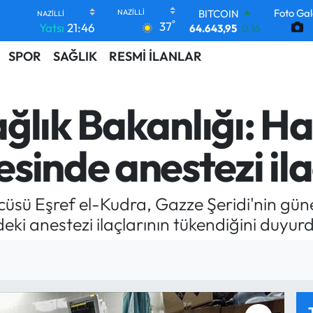
Foto Gal
DOLAR
°
37
Yatsı
21:46
47,6006
0.06
EURO
SPOR
SAĞLIK
RESMİ İLANLAR
55,0250
0.02
STERLİN
64,2398
0.2
GRAM ALTIN
ğlık Bakanlığı: Ha
6513.94
0.32
BİST100
13.799
70
sinde anestezi ila
BITCOIN
64.643,95
0.16
cüsü Eşref el-Kudra, Gazze Şeridi'nin gü
i anestezi ilaçlarının tükendiğini duyurd