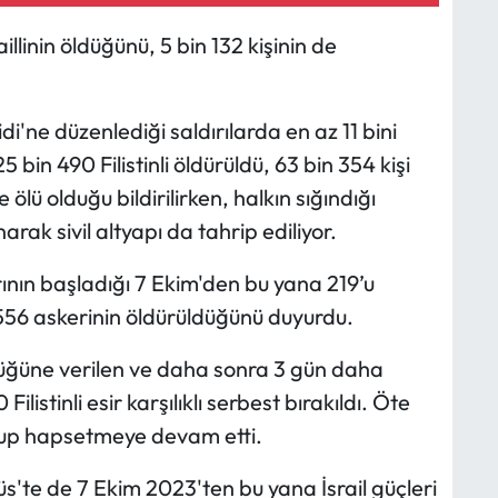
aillinin öldüğünü, 5 bin 132 kişinin de
di'ne düzenlediği saldırılarda en az 11 bini
bin 490 Filistinli öldürüldü, 63 bin 354 kişi
ölü olduğu bildirilirken, halkın sığındığı
rak sivil altyapı da tahrip ediliyor.
arının başladığı 7 Ekim'den bu yana 219’u
556 askerinin öldürüldüğünü duyurdu.
üğüne verilen ve daha sonra 3 gün daha
Filistinli esir karşılıklı serbest bırakıldı. Öte
ıkoyup hapsetmeye devam etti.
üs'te de 7 Ekim 2023'ten bu yana İsrail güçleri