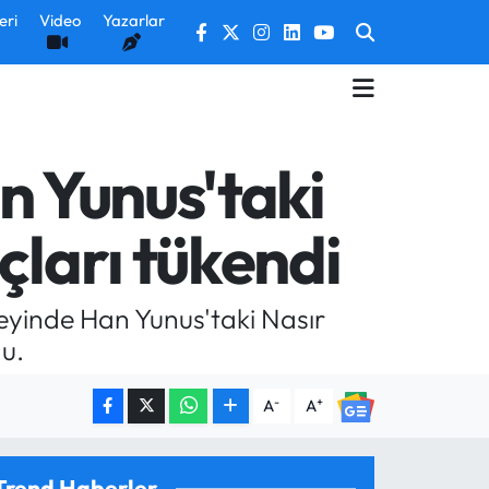
eri
Video
Yazarlar
n Yunus'taki
çları tükendi
neyinde Han Yunus'taki Nasır
u.
-
+
A
A
Trend Haberler