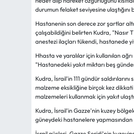
hedef alıp hareket özgürlüğünü kısıtla
durumun felaket seviyesine ulaştığını be
Hastanenin son derece zor şartlar altı
çalışabildiğini belirten Kudra, "Nası
anestezi ilaçları tükendi, hastanede yi
Hhasta ve yaralılar için kullanılan ağrı
"Hastanedeki yakıt miktarı beş günden
Kudra, İsrail'in 111 gündür saldırıların
malzeme eksikliğine birçok kez dikkati
malzemeleri kullanmak için yakıt ulaşt
Kudra, İsrail'in Gazze'nin kuzey bölgel
güneydeki hastanelere yapmasından en
İsrail güçleri, Gazze Şeridi'nin kuzeyi