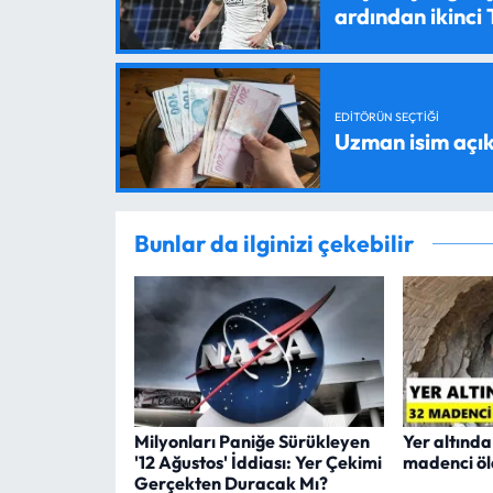
ardından ikinci
EDITÖRÜN SEÇTIĞI
Uzman isim açık
Bunlar da ilginizi çekebilir
Milyonları Paniğe Sürükleyen
Yer altında
'12 Ağustos' İddiası: Yer Çekimi
madenci öl
Gerçekten Duracak Mı?