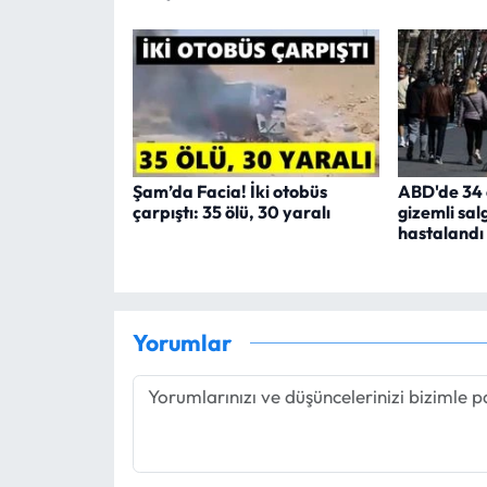
Şam’da Facia! İki otobüs
ABD'de 34 
çarpıştı: 35 ölü, 30 yaralı
gizemli salg
hastalandı
Yorumlar