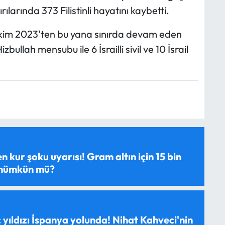
rılarında 373 Filistinli hayatını kaybetti.
8 Ekim 2023'ten bu yana sınırda devam eden
bullah mensubu ile 6 İsrailli sivil ve 10 İsrail
 kur şoku uyarısı! Gram altın için 15 bin
 mümkün mü?
 yıldızı İspanya yolunda! Nihat Kahveci'nin