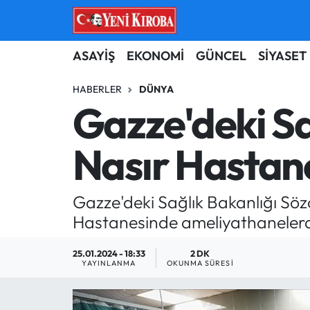
ASAYİŞ
Aydın Nöbetçi Eczaneler
ASAYİŞ
EKONOMİ
GÜNCEL
SİYASET
BİLİM-TEKNOLOJİ
Aydın Hava Durumu
HABERLER
DÜNYA
Gazze'deki Sa
ÇEVRE
Aydin Namaz Vakitleri
Nasır Hastane
DÜNYA
Aydın Trafik Yoğunluk Haritası
EĞİTİM
Süper Lig Puan Durumu ve Fikstür
Gazze'deki Sağlık Bakanlığı Söz
Hastanesinde ameliyathanelerdek
EKONOMİ
Tüm Manşetler
25.01.2024 - 18:33
2 DK
GÜNCEL
Son Dakika Haberleri
YAYINLANMA
OKUNMA SÜRESI
GÜNDEM
Haber Arşivi