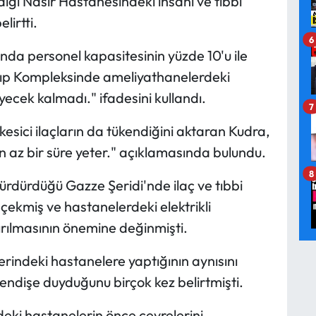
dığı Nasır Hastanesindeki insani ve tıbbi
lirtti.
6
nda personel kapasitesinin yüzde 10'u ile
r Tıp Kompleksinde ameliyathanelerdeki
yecek kalmadı." ifadesini kullandı.
7
 kesici ilaçların da tükendiğini aktaran Kudra,
 az bir süre yeter." açıklamasında bulundu.
8
ı sürdürdüğü Gazze Şeridi'nde ilaç ve tıbbi
 çekmiş ve hastanelerdeki elektrikli
ırılmasının önemine değinmişti.
erindeki hastanelere yaptığının aynısını
dişe duyduğunu birçok kez belirtmişti.
ndeki hastanelerin önce çevrelerini