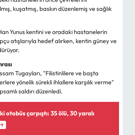
ış, kuşatmış, baskın düzenlemiş ve sağlık
Han Yunus kentini ve oradaki hastanelerin
opçu atışlarıyla hedef alırken, kentin güney ve
dürüyor.
nrası
sam Tugayları, "Filistinlilere ve başta
ere yönelik sürekli ihlallere karşılık verme"
psamlı saldırı düzenledi.
ki otobüs çarpıştı: 35 ölü, 30 yaralı