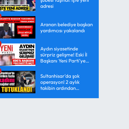
adresi
Aranan belediye başkan
yardımcısı yakalandı
Aydın siyasetinde
sürpriz gelişme! Eski İl
Başkanı Yeni Parti’ye
geçti
Sultanhisar'da şok
operasyon! 2 aylık
takibin ardından
yakalandı