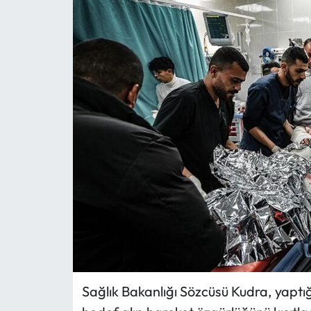
MAGAZİN
SAĞLIK
SİYASET
SPOR
TARIM
TURİZM
YAŞAM
RESMİ İLANLAR
Sağlık Bakanlığı Sözcüsü Kudra, yaptığı
HABER İLAN