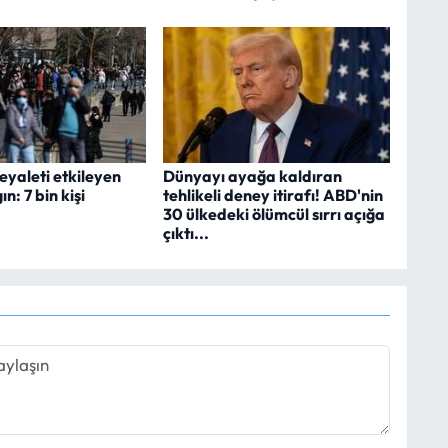
eyaleti etkileyen
Dünyayı ayağa kaldıran
ın: 7 bin kişi
tehlikeli deney itirafı! ABD'nin
30 ülkedeki ölümcül sırrı açığa
çıktı...