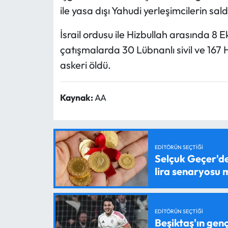
ile yasa dışı Yahudi yerleşimcilerin saldı
İsrail ordusu ile Hizbullah arasında 
çatışmalarda 30 Lübnanlı sivil ve 167 Hiz
askeri öldü.
Kaynak:
AA
EDITÖRÜN SEÇTIĞI
Selçuk Geçer'den
lira senaryosu
EDITÖRÜN SEÇTIĞI
Beşiktaş'ın genç