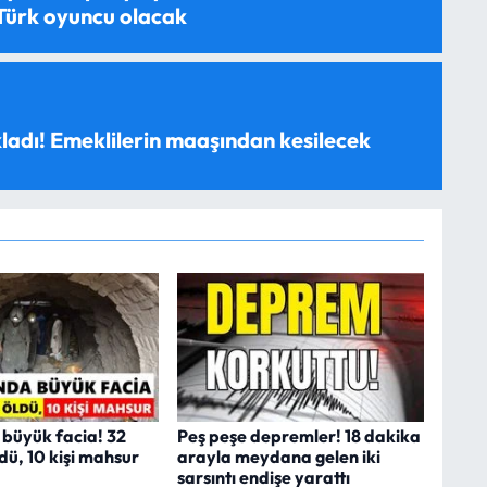
 Türk oyuncu olacak
ladı! Emeklilerin maaşından kesilecek
 büyük facia! 32
Peş peşe depremler! 18 dakika
dü, 10 kişi mahsur
arayla meydana gelen iki
sarsıntı endişe yarattı