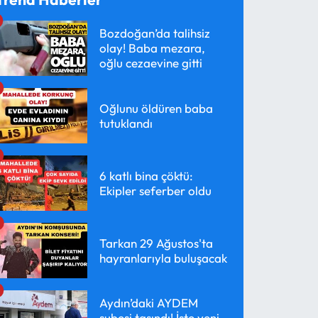
Bozdoğan’da talihsiz
olay! Baba mezara,
oğlu cezaevine gitti
Oğlunu öldüren baba
tutuklandı
6 katlı bina çöktü:
Ekipler seferber oldu
Tarkan 29 Ağustos'ta
hayranlarıyla buluşacak
Aydın’daki AYDEM
şubesi taşındı! İşte yeni