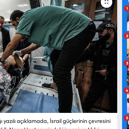
1
2
3
4
5
 yazılı açıklamada, İsrail güçlerinin çevresini