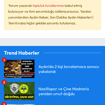
Yorum yazarak
topluluk kurallarımızı
kabul etmiş
bulunuyor ve tüm sorumluluğu üstleniyorsunuz. Yazılan
yorumlardan Aydın Haber, Son Dakika Aydın Haberleri |
Yeni Kıroba hiçbir şekilde sorumlu tutulamaz.
Trend Haberler
1
Aydın'da 2 kişi kovalamaca sonucu
yakalandı
2
Nazillispor ve Çine Madran'a
yeniden umut doğdu
3