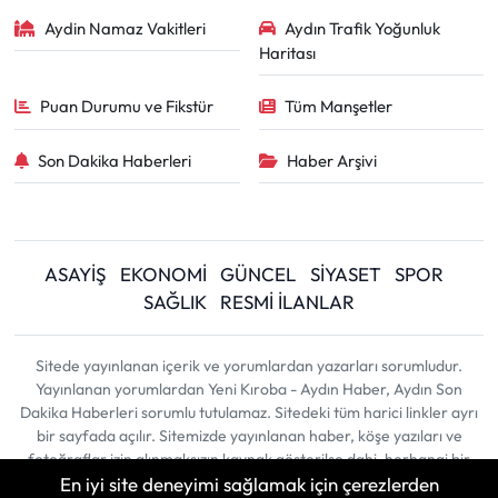
Aydin Namaz Vakitleri
Aydın Trafik Yoğunluk
Haritası
Puan Durumu ve Fikstür
Tüm Manşetler
Son Dakika Haberleri
Haber Arşivi
ASAYİŞ
EKONOMİ
GÜNCEL
SİYASET
SPOR
SAĞLIK
RESMİ İLANLAR
Sitede yayınlanan içerik ve yorumlardan yazarları sorumludur.
Yayınlanan yorumlardan Yeni Kıroba - Aydın Haber, Aydın Son
Dakika Haberleri sorumlu tutulamaz. Sitedeki tüm harici linkler ayrı
bir sayfada açılır. Sitemizde yayınlanan haber, köşe yazıları ve
fotoğraflar izin alınmaksızın kaynak gösterilse dahi, herhangi bir
En iyi site deneyimi sağlamak için çerezlerden
ortamda kullanılamaz ve yayınlanamaz