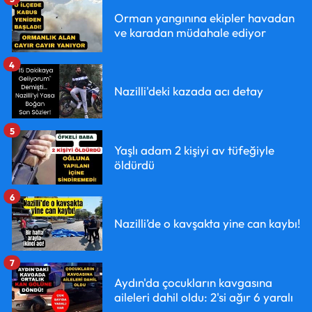
Orman yangınına ekipler havadan
ve karadan müdahale ediyor
4
Nazilli'deki kazada acı detay
5
Yaşlı adam 2 kişiyi av tüfeğiyle
öldürdü
6
Nazilli’de o kavşakta yine can kaybı!
7
Aydın'da çocukların kavgasına
aileleri dahil oldu: 2'si ağır 6 yaralı