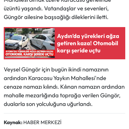
üzüntü yaşandı. Vatandaşlar ve sevenleri,
Güngör ailesine başsağlığı dileklerini iletti.
Aydın’da yürekleri ağza
getiren kaza! Otomobil
karşı şeride uçtu
Veysel Güngör için bugün ikindi namazının
ardından Karacasu Yaykın Mahallesi'nde
cenaze namazı kılındı. Kılınan namazın ardından
mahalle mezarlığında toprağa verilen Güngör,
dualarla son yolculuğuna uğurlandı.
Kaynak:
HABER MERKEZİ