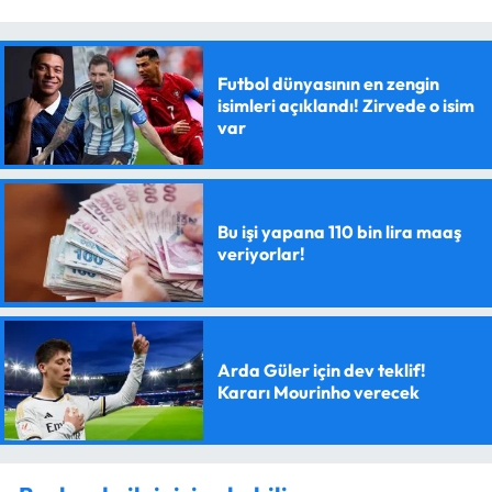
Futbol dünyasının en zengin
isimleri açıklandı! Zirvede o isim
var
Bu işi yapana 110 bin lira maaş
veriyorlar!
Arda Güler için dev teklif!
Kararı Mourinho verecek