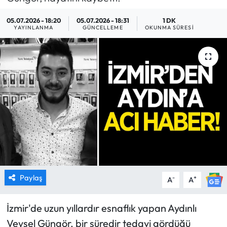
MAGAZİN
05.07.2026 - 18:20
05.07.2026 - 18:31
1 DK
YAYINLANMA
GÜNCELLEME
OKUNMA SÜRESI
SAĞLIK
SİYASET
SPOR
TARIM
TURİZM
YAŞAM
Paylaş
-
+
A
A
RESMİ İLANLAR
İzmir'de uzun yıllardır esnaflık yapan Aydınlı
Veysel Güngör, bir süredir tedavi gördüğü
HABER İLAN