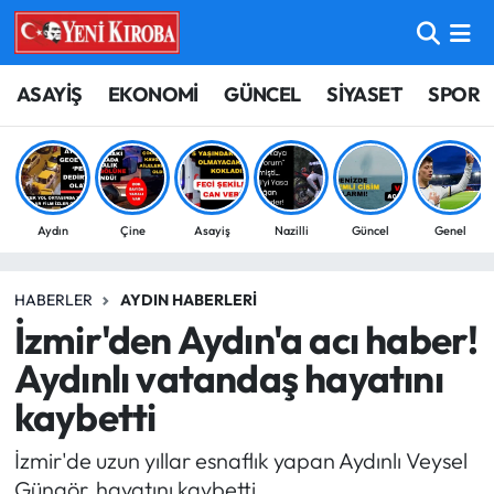
ASAYİŞ
Aydın Nöbetçi Eczaneler
ASAYİŞ
EKONOMİ
GÜNCEL
SİYASET
SPOR
BİLİM-TEKNOLOJİ
Aydın Hava Durumu
ÇEVRE
Aydin Namaz Vakitleri
Aydın
Çine
Asayiş
Nazilli
Güncel
Genel
DÜNYA
Aydın Trafik Yoğunluk Haritası
HABERLER
AYDIN HABERLERI
EĞİTİM
Süper Lig Puan Durumu ve Fikstür
İzmir'den Aydın'a acı haber!
EKONOMİ
Tüm Manşetler
Aydınlı vatandaş hayatını
kaybetti
GÜNCEL
Son Dakika Haberleri
İzmir'de uzun yıllar esnaflık yapan Aydınlı Veysel
GÜNDEM
Haber Arşivi
Güngör, hayatını kaybetti.