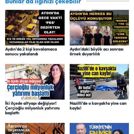
Bunlar da ilginizi çekebilir
Aydın'da 2 kişi kovalamaca
Aydın'daki büyük acı sonrası
sonucu yakalandı
örnek duyarlılık
İki ilçede altyapı değişiyor!
Nazilli’de o kavşakta yine can
Çerçioğlu milyonluk yatırımı
kaybı!
başlattı