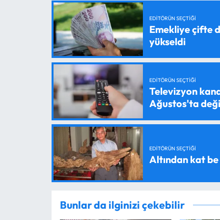
EDITÖRÜN SEÇTIĞI
Emekliye çifte d
yükseldi
EDITÖRÜN SEÇTIĞI
Televizyon kanal
Ağustos'ta değ
EDITÖRÜN SEÇTIĞI
Altından kat be
Bunlar da ilginizi çekebilir