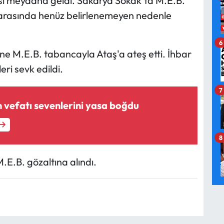
si meydana geldi. Sakarya Sokak'ta M.E.B.
) arasında henüz belirlenemeyen nedenle
6
e M.E.B. tabancayla Ataş'a ateş etti. İhbar
eri sevk edildi.
7
 vefatı sevenlerini yasa boğdu
8
M.E.B. gözaltına alındı.