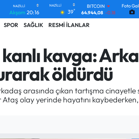
BITCOIN
Foto Gal
°
64.944,08
-0.18
39
Akşam
20:16
DOLAR
47,7436
0.18
SPOR
SAĞLIK
RESMİ İLANLAR
EURO
55,2510
0.32
STERLİN
kanlı kavga: Arka
64,4811
0.38
GRAM ALTIN
6660.55
0.03
urarak öldürdü
BİST100
13.779
-14
 arkadaş arasında çıkan tartışma cinayetl
 Ataş olay yerinde hayatını kaybederken, ş