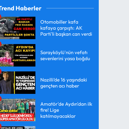
Trend Haberler
Otomobiller kafa
kafaya çarpıştı: AK
Parti'li başkan can verdi
Sarayköylü'nün vefatı
sevenlerini yasa boğdu
Nazilli’de 16 yaşındaki
gençten acı haber
Amatör'de Aydın'dan ilk
fire! Lige
katılmayacaklar