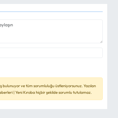
ş bulunuyor ve tüm sorumluluğu üstleniyorsunuz. Yazılan
rleri | Yeni Kıroba hiçbir şekilde sorumlu tutulamaz.