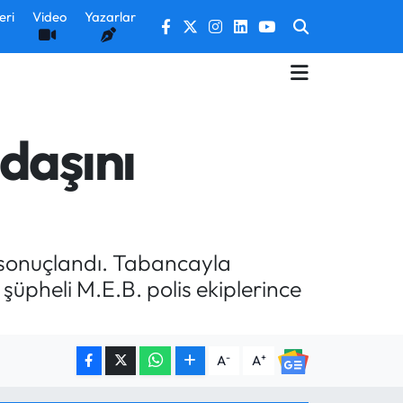
eri
Video
Yazarlar
daşını
e sonuçlandı. Tabancayla
üpheli M.E.B. polis ekiplerince
-
+
A
A