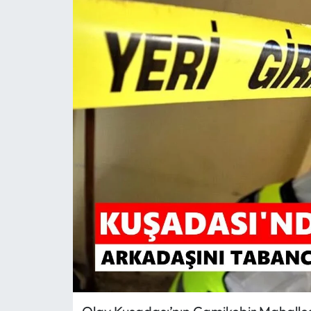
MAGAZİN
SAĞLIK
SİYASET
SPOR
TARIM
TURİZM
YAŞAM
RESMİ İLANLAR
HABER İLAN