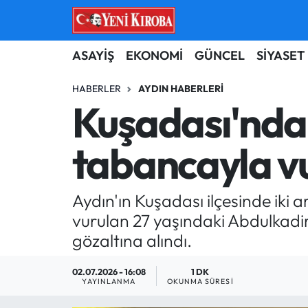
ASAYİŞ
Aydın Nöbetçi Eczaneler
ASAYİŞ
EKONOMİ
GÜNCEL
SİYASET
BİLİM-TEKNOLOJİ
Aydın Hava Durumu
HABERLER
AYDIN HABERLERI
Kuşadası'nda 
ÇEVRE
Aydin Namaz Vakitleri
tabancayla v
DÜNYA
Aydın Trafik Yoğunluk Haritası
EĞİTİM
Süper Lig Puan Durumu ve Fikstür
Aydın'ın Kuşadası ilçesinde iki
vurulan 27 yaşındaki Abdulkadir
EKONOMİ
Tüm Manşetler
gözaltına alındı.
GÜNCEL
Son Dakika Haberleri
02.07.2026 - 16:08
1 DK
YAYINLANMA
OKUNMA SÜRESI
GÜNDEM
Haber Arşivi