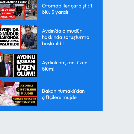
Otomobiller çarpıştı: 1
ölü, 5 yaralı
Aydın’da o müdür
hakkında soruşturma
başlatıldı!
Aydınlı başkanı üzen
ölüm!
Bakan Yumaklı'dan
çiftçilere müjde