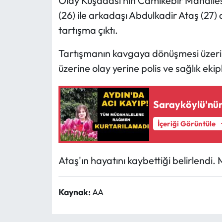
Olay Kuşadası’nın Camikebir Mahalle
(26) ile arkadaşı Abdulkadir Ataş (27
tartışma çıktı.
Tartışmanın kavgaya dönüşmesi üzerin
üzerine olay yerine polis ve sağlık ekipl
Sarayköylü'nün
İçeriği Görüntüle
Ataş'ın hayatını kaybettiği belirlendi. 
Kaynak:
AA