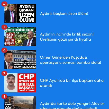
4
Aydınlı başkanı üzen ölüm!
5
Aydın’ın incirinde kritik sezon!
Üreticinin gözü şimdi fiyatta
6
Ömer Günel’den Kuşadası
operasyonu sonrası bomba iddia!
7
CHP Aydın’da bir ilçe başkanı daha
atandı
8
Aydın’da korku dolu yangın! Alevler
siteye ve otoyola doğru ilerledi