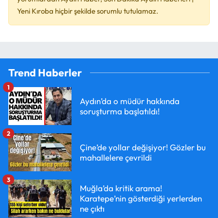
Yeni Kıroba hiçbir şekilde sorumlu tutulamaz.
Trend Haberler
1
Aydın’da o müdür hakkında
soruşturma başlatıldı!
2
Çine’de yollar değişiyor! Gözler bu
mahallelere çevrildi
3
Muğla’da kritik arama!
Karatepe’nin gösterdiği yerlerden
ne çıktı