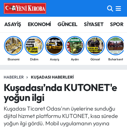
ASAYİŞ
Aydın Nöbetçi Eczaneler
ASAYİŞ
EKONOMİ
GÜNCEL
SİYASET
SPOR
BİLİM-TEKNOLOJİ
Aydın Hava Durumu
ÇEVRE
Aydin Namaz Vakitleri
Ekonomi
Didim
Asayiş
Aydın
Güncel
Buharkent
DÜNYA
Aydın Trafik Yoğunluk Haritası
HABERLER
KUŞADASI HABERLERI
EĞİTİM
Süper Lig Puan Durumu ve Fikstür
Kuşadası’nda KUTONET'e
EKONOMİ
Tüm Manşetler
yoğun ilgi
Kuşadası Ticaret Odası'nın üyelerine sunduğu
GÜNCEL
Son Dakika Haberleri
dijital hizmet platformu KUTONET, kısa sürede
yoğun ilgi gördü. Mobil uygulamanın yayına
GÜNDEM
Haber Arşivi