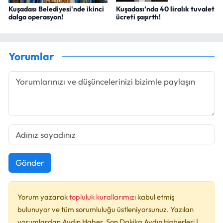
Kuşadası Belediyesi'nde ikinci
Kuşadası’nda 40 liralık tuvalet
dalga operasyon!
ücreti şaşırttı!
Yorumlar
Gönder
Yorum yazarak
topluluk kurallarımızı
kabul etmiş
bulunuyor ve tüm sorumluluğu üstleniyorsunuz. Yazılan
yorumlardan Aydın Haber, Son Dakika Aydın Haberleri |