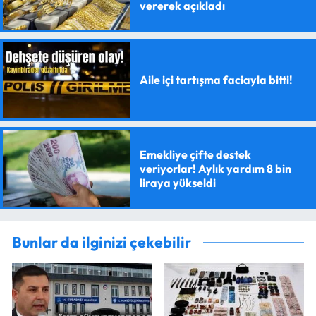
vererek açıkladı
Aile içi tartışma faciayla bitti!
Emekliye çifte destek
veriyorlar! Aylık yardım 8 bin
liraya yükseldi
Bunlar da ilginizi çekebilir