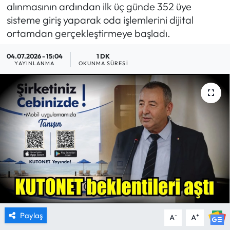
alınmasının ardından ilk üç günde 352 üye
MAGAZİN
sisteme giriş yaparak oda işlemlerini dijital
ortamdan gerçekleştirmeye başladı.
SAĞLIK
04.07.2026 - 15:04
1 DK
YAYINLANMA
OKUNMA SÜRESI
SİYASET
SPOR
TARIM
TURİZM
YAŞAM
RESMİ İLANLAR
Paylaş
-
+
A
A
HABER İLAN