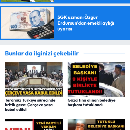
SGK uzmanı Özgür
Erdursun'dan emekli aylığı
uyarısı
Bunlar da ilginizi çekebilir
Terörsüz Türkiye sürecinde
Gözaltına alınan belediye
kritik gece: Çerçeve yasa
başkanı tutuklandı
kabul edildi