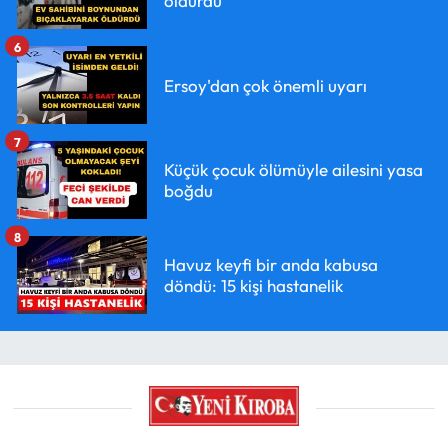
öldürdü
6
Ersoy'dan çok önemli uyarı
7
Küçük çocuk ölümüyle ailesini yasa
boğdu
8
Havuz keyfi bir anda kabusa
döndü: 15 kişi hastanelik