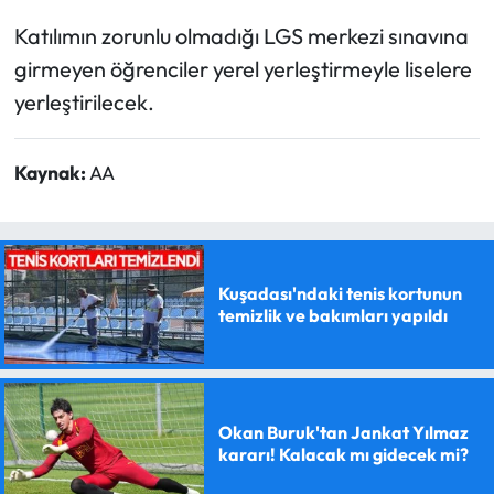
Katılımın zorunlu olmadığı LGS merkezi sınavına
girmeyen öğrenciler yerel yerleştirmeyle liselere
yerleştirilecek.
Kaynak:
AA
Kuşadası'ndaki tenis kortunun
temizlik ve bakımları yapıldı
Okan Buruk'tan Jankat Yılmaz
kararı! Kalacak mı gidecek mi?