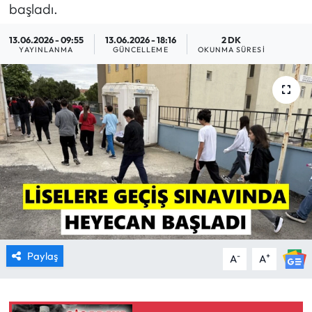
başladı.
MAGAZİN
13.06.2026 - 09:55
13.06.2026 - 18:16
2 DK
YAYINLANMA
GÜNCELLEME
OKUNMA SÜRESI
SAĞLIK
SİYASET
SPOR
TARIM
TURİZM
YAŞAM
Paylaş
-
+
A
A
RESMİ İLANLAR
HABER İLAN