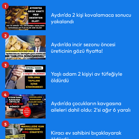
1
Aydın'da 2 kişi kovalamaca sonucu
yakalandı
2
Aydın’da incir sezonu öncesi
üreticinin gözü fiyatta!
3
Yaşlı adam 2 kişiyi av tüfeğiyle
öldürdü
4
Aydın'da çocukların kavgasına
aileleri dahil oldu: 2'si ağır 6 yaralı
5
Kiracı ev sahibini bıçaklayarak