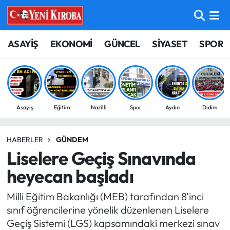
ASAYİŞ
Aydın Nöbetçi Eczaneler
ASAYİŞ
EKONOMİ
GÜNCEL
SİYASET
SPOR
BİLİM-TEKNOLOJİ
Aydın Hava Durumu
ÇEVRE
Aydin Namaz Vakitleri
Asayiş
Eğitim
Nazilli
Spor
Aydın
Didim
DÜNYA
Aydın Trafik Yoğunluk Haritası
HABERLER
GÜNDEM
EĞİTİM
Süper Lig Puan Durumu ve Fikstür
Liselere Geçiş Sınavında
EKONOMİ
Tüm Manşetler
heyecan başladı
Milli Eğitim Bakanlığı (MEB) tarafından 8'inci
GÜNCEL
Son Dakika Haberleri
sınıf öğrencilerine yönelik düzenlenen Liselere
Geçiş Sistemi (LGS) kapsamındaki merkezi sınav
GÜNDEM
Haber Arşivi