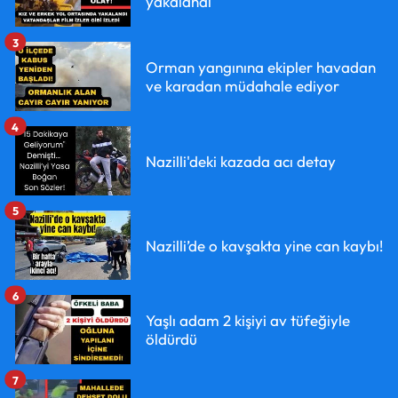
yakalandı
3
Orman yangınına ekipler havadan
ve karadan müdahale ediyor
4
Nazilli'deki kazada acı detay
5
Nazilli’de o kavşakta yine can kaybı!
6
Yaşlı adam 2 kişiyi av tüfeğiyle
öldürdü
7