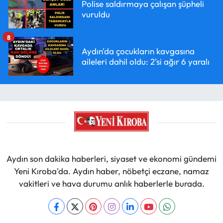
Polise saldırmaya çalışan şüpheli
vuruldu
8
Aydın'da çocukların kavgasına
aileleri dahil oldu: 2'si ağır 6 yaralı
Aydın son dakika haberleri, siyaset ve ekonomi gündemi
Yeni Kıroba'da. Aydın haber, nöbetçi eczane, namaz
vakitleri ve hava durumu anlık haberlerle burada.