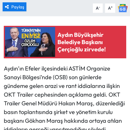
Paylaş
-
+
A
A
Aydın Büyükşehir
Belediye Başkanı
Çerçioğlu zirvede!
Aydın’ın Efeler ilçesindeki ASTİM Organize
Sanayi Bölgesi’nde (OSB) son günlerde
gündeme gelen arazi ve rant iddialarına ilişkin
OKT Trailer cephesinden açıklama geldi. OKT
Trailer Genel Müdürü Hakan Maraş, düzenlediği
basın toplantısında şirket ve yönetim kurulu
başkanı Gökhan Maraş hakkında ortaya atılan
iddiaların gerçeği yansıtmadığını söyledi.