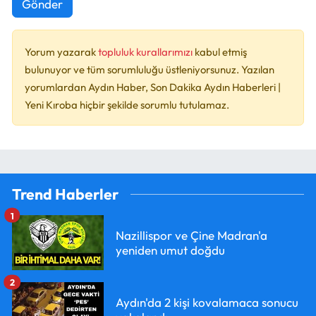
Gönder
Yorum yazarak
topluluk kurallarımızı
kabul etmiş
bulunuyor ve tüm sorumluluğu üstleniyorsunuz. Yazılan
yorumlardan Aydın Haber, Son Dakika Aydın Haberleri |
Yeni Kıroba hiçbir şekilde sorumlu tutulamaz.
Trend Haberler
1
Nazillispor ve Çine Madran'a
yeniden umut doğdu
2
Aydın'da 2 kişi kovalamaca sonucu