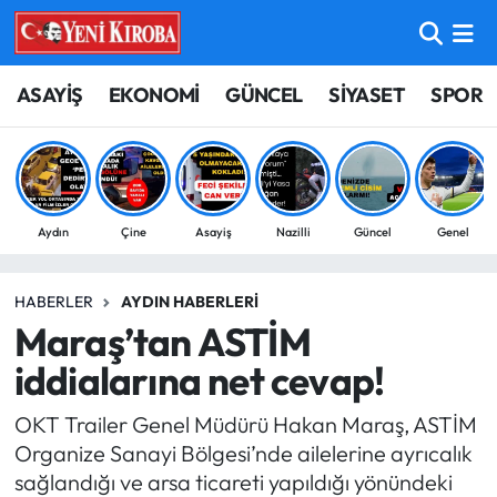
ASAYİŞ
Aydın Nöbetçi Eczaneler
ASAYİŞ
EKONOMİ
GÜNCEL
SİYASET
SPOR
BİLİM-TEKNOLOJİ
Aydın Hava Durumu
ÇEVRE
Aydin Namaz Vakitleri
Aydın
Çine
Asayiş
Nazilli
Güncel
Genel
DÜNYA
Aydın Trafik Yoğunluk Haritası
HABERLER
AYDIN HABERLERI
EĞİTİM
Süper Lig Puan Durumu ve Fikstür
Maraş’tan ASTİM
EKONOMİ
Tüm Manşetler
iddialarına net cevap!
OKT Trailer Genel Müdürü Hakan Maraş, ASTİM
GÜNCEL
Son Dakika Haberleri
Organize Sanayi Bölgesi’nde ailelerine ayrıcalık
sağlandığı ve arsa ticareti yapıldığı yönündeki
GÜNDEM
Haber Arşivi