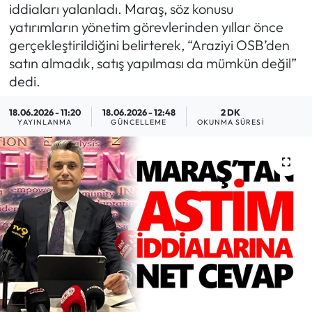
iddiaları yalanladı. Maraş, söz konusu
MAGAZİN
yatırımların yönetim görevlerinden yıllar önce
gerçekleştirildiğini belirterek, “Araziyi OSB’den
SAĞLIK
satın almadık, satış yapılması da mümkün değil”
dedi.
SİYASET
18.06.2026 - 11:20
18.06.2026 - 12:48
2 DK
YAYINLANMA
GÜNCELLEME
OKUNMA SÜRESI
SPOR
TARIM
TURİZM
YAŞAM
RESMİ İLANLAR
HABER İLAN