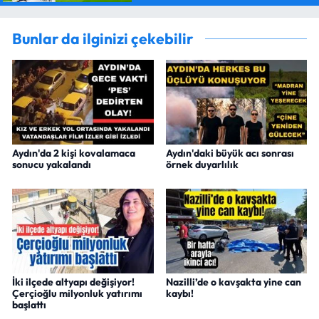
Bunlar da ilginizi çekebilir
Aydın'da 2 kişi kovalamaca
Aydın'daki büyük acı sonrası
sonucu yakalandı
örnek duyarlılık
İki ilçede altyapı değişiyor!
Nazilli’de o kavşakta yine can
Çerçioğlu milyonluk yatırımı
kaybı!
başlattı