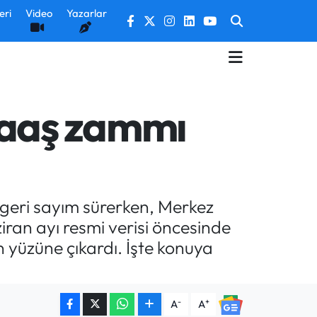
eri
Video
Yazarlar
aaş zammı
geri sayım sürerken, Merkez
iran ayı resmi verisi öncesinde
 yüzüne çıkardı. İşte konuya
-
+
A
A