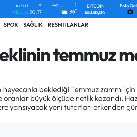
Foto Gal
DOLAR
°
36
Akşam
20:17
47,7069
0.17
EURO
SPOR
SAĞLIK
RESMİ İLANLAR
55,0265
0.01
STERLİN
64,1897
0.02
GRAM ALTIN
eklinin temmuz m
6618.49
2.12
BİST100
13.887
64
BITCOIN
65.130,04
1.2
 heyecanla beklediği Temmuz zammı için 
te oranlar büyük ölçüde netlik kazandı. Haz
ere yansıyacak yeni tutarları erkenden gün