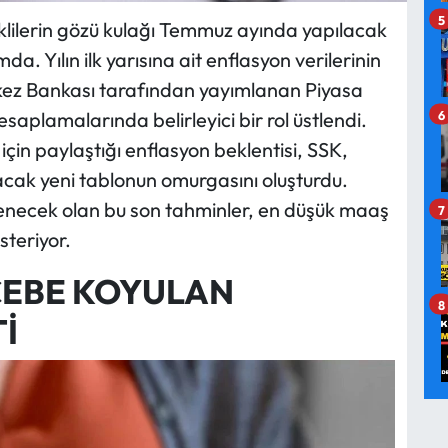
5
klilerin gözü kulağı Temmuz ayında yapılacak
 Yılın ilk yarısına ait enflasyon verilerinin
rkez Bankası tarafından yayımlanan Piyasa
6
esaplamalarında belirleyici bir rol üstlendi.
için paylaştığı enflasyon beklentisi, SSK,
ak yeni tablonun omurgasını oluşturdu.
klenecek olan bu son tahminler, en düşük maaş
7
steriyor.
 CEBE KOYULAN
8
İ