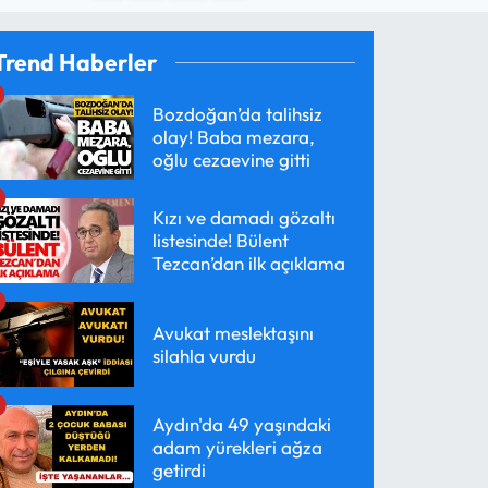
Trend Haberler
Bozdoğan’da talihsiz
olay! Baba mezara,
oğlu cezaevine gitti
Kızı ve damadı gözaltı
listesinde! Bülent
Tezcan’dan ilk açıklama
Avukat meslektaşını
silahla vurdu
Aydın'da 49 yaşındaki
adam yürekleri ağza
getirdi