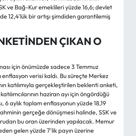
K ve Bağ-Kur emeklileri yüzde 16,6; devlet
e 12,4'lük bir artışı şimdiden garantilemiş
NKETİNDEN ÇIKAN O
nması için önümüzde sadece 3 Temmuz
 enflasyon verisi kaldı. Bu süreçte Merkez
 katılımıyla gerçekleştirilen beklenti anketi,
katılımcılarının haziran ayı için öngördüğü
şı, 6 aylık toplam enflasyonun yüzde 18,19
u tahminin gerçeğe dönüşmesi halinde, SSK ve
oğrudan bu oran üzerinden yapılacak. Memur
eden gelen yüzde 7'lik payın üzerine