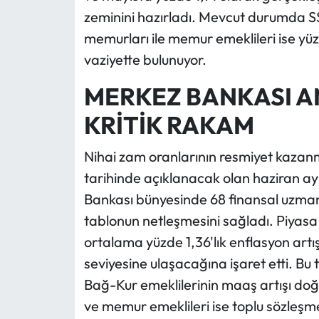
zeminini hazırladı. Mevcut durumda SS
memurları ile memur emeklileri ise yüzd
vaziyette bulunuyor.
MERKEZ BANKASI A
KRİTİK RAKAM
Nihai zam oranlarının resmiyet kaza
tarihinde açıklanacak olan haziran ayı
Bankası bünyesinde 68 finansal uzmanın
tablonun netleşmesini sağladı. Piyasa 
ortalama yüzde 1,36'lık enflasyon artı
seviyesine ulaşacağına işaret etti. B
Bağ-Kur emeklilerinin maaş artışı d
ve memur emeklileri ise toplu sözleşm