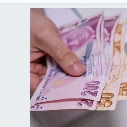
MAGAZİN
SAĞLIK
SİYASET
SPOR
TARIM
TURİZM
YAŞAM
RESMİ İLANLAR
HABER İLAN