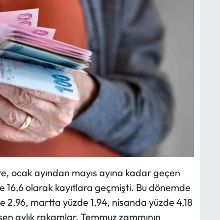
göre, ocak ayından mayıs ayına kadar geçen
e 16,6 olarak kayıtlara geçmişti. Bu dönemde
 2,96, martta yüzde 1,94, nisanda yüzde 4,18
eşen aylık rakamlar, Temmuz zammının