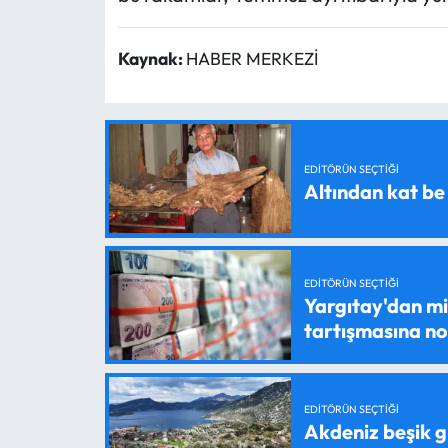
Kaynak:
HABER MERKEZİ
EDITÖRÜN SEÇTIĞI
Altından kat be
EDITÖRÜN SEÇTIĞI
Yargıtay'dan mil
tartışmasına n
EDITÖRÜN SEÇTIĞI
Akdeniz beşik g