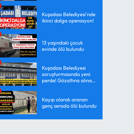
Kuşadası Belediyesi'nde
ikinci dalga operasyon!
13 yaşındaki çocuk
evinde ölü bulundu
Kuşadası Belediyesi
soruşturmasında yeni
perde! Gözaltına alınan
isimler belli oldu
Kayıp olarak aranan
genç serada ölü bulundu