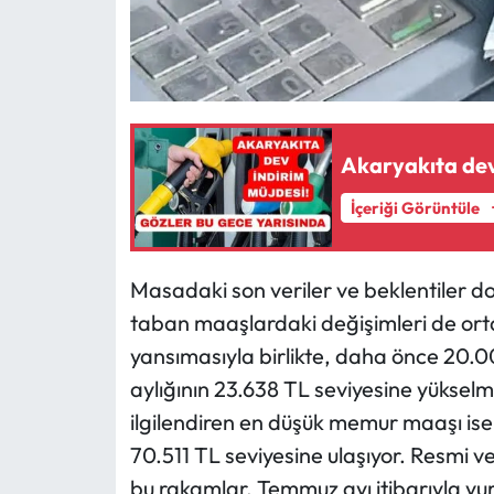
Akaryakıta dev 
İçeriği Görüntüle
Masadaki son veriler ve beklentiler d
taban maaşlardaki değişimleri de orta
yansımasıyla birlikte, daha önce 20.
aylığının 23.638 TL seviyesine yükselm
ilgilendiren en düşük memur maaşı ise
70.511 TL seviyesine ulaşıyor. Resmi ve
bu rakamlar, Temmuz ayı itibarıyla yur