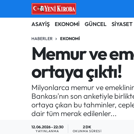
ASAYİŞ
Aydın Nöbetçi Eczaneler
ASAYİŞ
EKONOMİ
GÜNCEL
SİYASET
BİLİM-TEKNOLOJİ
Aydın Hava Durumu
HABERLER
EKONOMI
Memur ve em
ÇEVRE
Aydin Namaz Vakitleri
ortaya çıktı!
DÜNYA
Aydın Trafik Yoğunluk Haritası
EĞİTİM
Süper Lig Puan Durumu ve Fikstür
Milyonlarca memur ve emeklinin
Bankası'nın son anketiyle birlik
EKONOMİ
Tüm Manşetler
ortaya çıkan bu tahminler, cepl
dair tüm merak edilenler...
GÜNCEL
Son Dakika Haberleri
12.06.2026 - 22:30
2 DK
GÜNDEM
Haber Arşivi
YAYINLANMA
OKUNMA SÜRESI