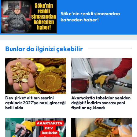
Söke'nin renkli simasından
kahreden haber!
Bunlar da ilginizi çekebilir
Dev şirket altının seyrini
Akaryakıtta tabelalar yeniden
açıkladı: 2027’ye nasıl gireceği
değişti! İndirim sonrası yeni
belli oldu
fiyatlar açıklandı