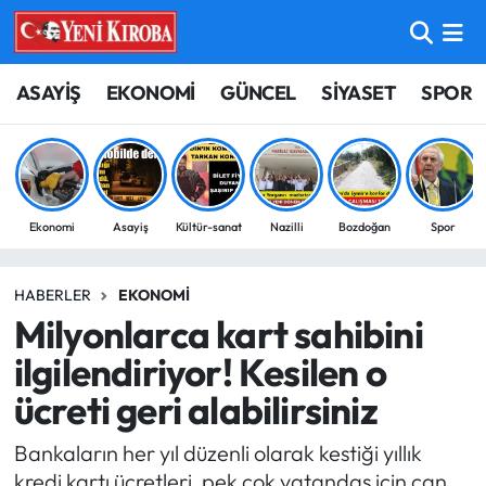
ASAYİŞ
Aydın Nöbetçi Eczaneler
ASAYİŞ
EKONOMİ
GÜNCEL
SİYASET
SPOR
BİLİM-TEKNOLOJİ
Aydın Hava Durumu
ÇEVRE
Aydin Namaz Vakitleri
Ekonomi
Asayiş
Kültür-sanat
Nazilli
Bozdoğan
Spor
DÜNYA
Aydın Trafik Yoğunluk Haritası
HABERLER
EKONOMI
EĞİTİM
Süper Lig Puan Durumu ve Fikstür
Milyonlarca kart sahibini
EKONOMİ
Tüm Manşetler
ilgilendiriyor! Kesilen o
ücreti geri alabilirsiniz
GÜNCEL
Son Dakika Haberleri
Bankaların her yıl düzenli olarak kestiği yıllık
GÜNDEM
Haber Arşivi
kredi kartı ücretleri, pek çok vatandaş için can