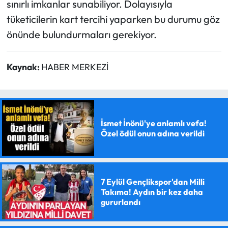
sınırlı imkanlar sunabiliyor. Dolayısıyla
tüketicilerin kart tercihi yaparken bu durumu göz
önünde bulundurmaları gerekiyor.
Kaynak:
HABER MERKEZİ
İsmet İnönü'ye anlamlı vefa!
Özel ödül onun adına verildi
7 Eylül Gençlikspor'dan Milli
Takıma! Aydın bir kez daha
gururlandı