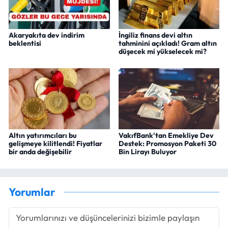
Akaryakıta dev indirim
İngiliz finans devi altın
beklentisi
tahminini açıkladı! Gram altın
düşecek mi yükselecek mi?
Altın yatırımcıları bu
VakıfBank'tan Emekliye Dev
gelişmeye kilitlendi! Fiyatlar
Destek: Promosyon Paketi 30
bir anda değişebilir
Bin Lirayı Buluyor
Yorumlar