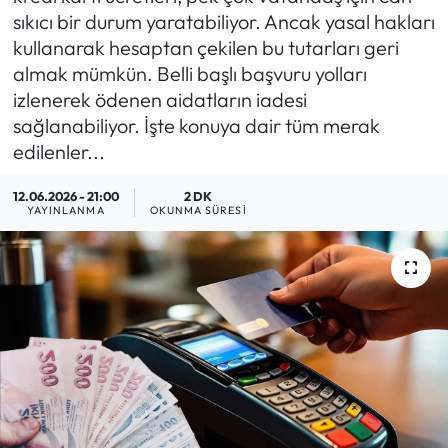
sıkıcı bir durum yaratabiliyor. Ancak yasal hakları
MAGAZİN
kullanarak hesaptan çekilen bu tutarları geri
almak mümkün. Belli başlı başvuru yolları
SAĞLIK
izlenerek ödenen aidatların iadesi
sağlanabiliyor. İşte konuya dair tüm merak
SİYASET
edilenler...
SPOR
12.06.2026 - 21:00
2 DK
YAYINLANMA
OKUNMA SÜRESI
TARIM
TURİZM
YAŞAM
RESMİ İLANLAR
HABER İLAN