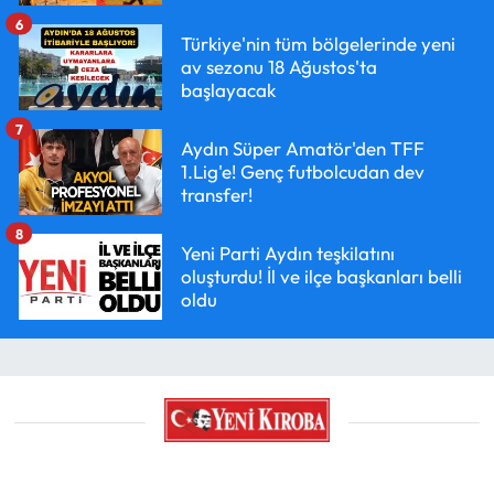
6
Türkiye'nin tüm bölgelerinde yeni
av sezonu 18 Ağustos'ta
başlayacak
7
Aydın Süper Amatör'den TFF
1.Lig'e! Genç futbolcudan dev
transfer!
8
Yeni Parti Aydın teşkilatını
oluşturdu! İl ve ilçe başkanları belli
oldu