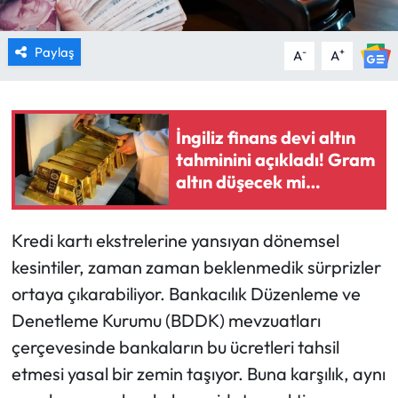
Paylaş
-
+
A
A
İngiliz finans devi altın
tahminini açıkladı! Gram
altın düşecek mi
yükselecek mi?
Kredi kartı ekstrelerine yansıyan dönemsel
kesintiler, zaman zaman beklenmedik sürprizler
ortaya çıkarabiliyor. Bankacılık Düzenleme ve
Denetleme Kurumu (BDDK) mevzuatları
çerçevesinde bankaların bu ücretleri tahsil
etmesi yasal bir zemin taşıyor. Buna karşılık, aynı