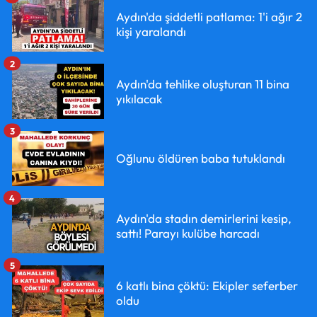
Aydın'da şiddetli patlama: 1'i ağır 2
kişi yaralandı
2
Aydın'da tehlike oluşturan 11 bina
yıkılacak
3
Oğlunu öldüren baba tutuklandı
4
Aydın'da stadın demirlerini kesip,
sattı! Parayı kulübe harcadı
5
6 katlı bina çöktü: Ekipler seferber
oldu