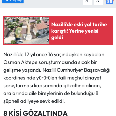
A
A
Nazilli’de eski yol tarihe
karıştı! Yerine yenisi
geldi
Nazilli'de 12 yıl önce 16 yaşındayken kaybolan
Osman Aktepe soruşturmasında sıcak bir
gelişme yaşandı. Nazilli Cumhuriyet Başsavcılığı
koordinesinde yürütülen faili meçhul cinayet
soruşturması kapsamında gözaltına alınan,
aralarında aile bireylerinin de bulunduğu 8
şüpheli adliyeye sevk edildi.
8 KİŞİ GÖZALTINDA