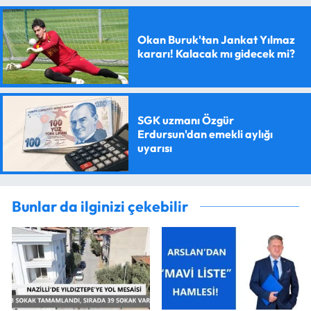
Okan Buruk'tan Jankat Yılmaz
kararı! Kalacak mı gidecek mi?
SGK uzmanı Özgür
Erdursun'dan emekli aylığı
uyarısı
Bunlar da ilginizi çekebilir