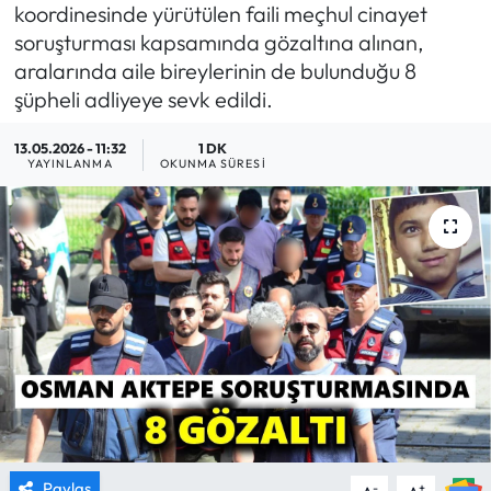
koordinesinde yürütülen faili meçhul cinayet
MAGAZİN
soruşturması kapsamında gözaltına alınan,
aralarında aile bireylerinin de bulunduğu 8
SAĞLIK
şüpheli adliyeye sevk edildi.
13.05.2026 - 11:32
1 DK
SİYASET
YAYINLANMA
OKUNMA SÜRESI
SPOR
TARIM
TURİZM
YAŞAM
RESMİ İLANLAR
HABER İLAN
Paylaş
-
+