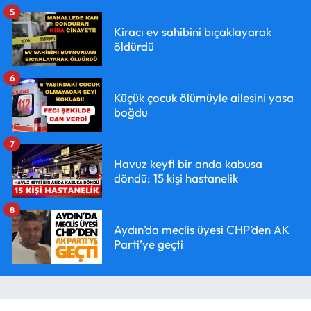
5
Kiracı ev sahibini bıçaklayarak
öldürdü
6
Küçük çocuk ölümüyle ailesini yasa
boğdu
7
Havuz keyfi bir anda kabusa
döndü: 15 kişi hastanelik
8
Aydın’da meclis üyesi CHP’den AK
Parti’ye geçti