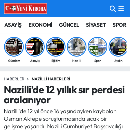
ASAYİŞ
Aydın Nöbetçi Eczaneler
ASAYİŞ
EKONOMİ
GÜNCEL
SİYASET
SPOR
BİLİM-TEKNOLOJİ
Aydın Hava Durumu
ÇEVRE
Aydin Namaz Vakitleri
Gündem
Asayiş
Eğitim
Nazilli
Spor
Aydın
DÜNYA
Aydın Trafik Yoğunluk Haritası
HABERLER
NAZILLI HABERLERI
EĞİTİM
Süper Lig Puan Durumu ve Fikstür
Nazilli’de 12 yıllık sır perdesi
EKONOMİ
Tüm Manşetler
aralanıyor
Nazilli'de 12 yıl önce 16 yaşındayken kaybolan
GÜNCEL
Son Dakika Haberleri
Osman Aktepe soruşturmasında sıcak bir
gelişme yaşandı. Nazilli Cumhuriyet Başsavcılığı
GÜNDEM
Haber Arşivi