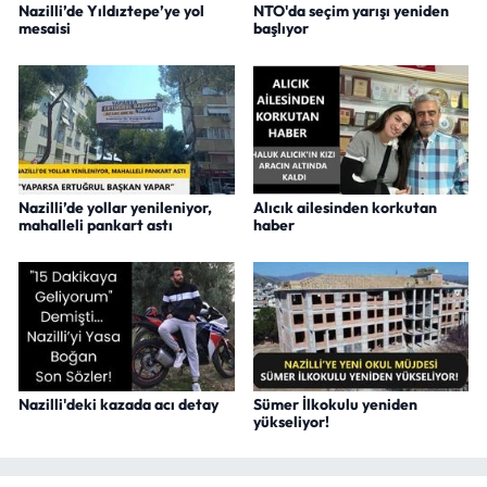
Nazilli’de Yıldıztepe’ye yol
NTO'da seçim yarışı yeniden
mesaisi
başlıyor
Nazilli’de yollar yenileniyor,
Alıcık ailesinden korkutan
mahalleli pankart astı
haber
Nazilli'deki kazada acı detay
Sümer İlkokulu yeniden
yükseliyor!