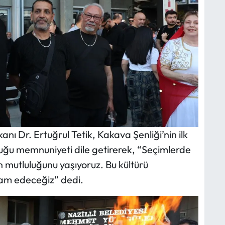
anı Dr. Ertuğrul Tetik, Kakava Şenliği’nin ilk
uğu memnuniyeti dile getirerek, “Seçimlerde
 mutluluğunu yaşıyoruz. Bu kültürü
am edeceğiz” dedi.