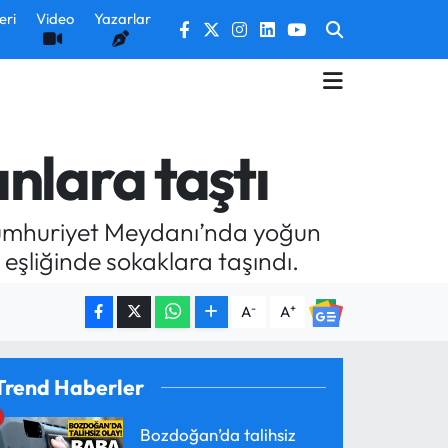
eri
Video
Yazarlar
nlara taştı
, Cumhuriyet Meydanı’nda yoğun
r eşliğinde sokaklara taşındı.
-
+
A
A
Trend Haberler
Bozdoğan’da talihsiz