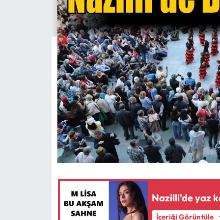
MAGAZİN
SAĞLIK
SİYASET
SPOR
TARIM
TURİZM
YAŞAM
RESMİ İLANLAR
Nazilli'de yaz 
İçeriği Görüntüle
HABER İLAN