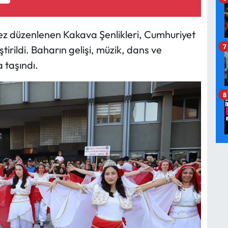
k kez düzenlenen Kakava Şenlikleri, Cumhuriyet
7
irildi. Baharın gelişi, müzik, dans ve
a taşındı.
8