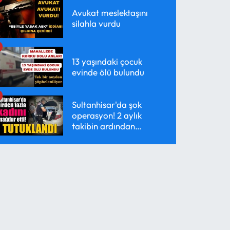
Avukat meslektaşını
silahla vurdu
13 yaşındaki çocuk
evinde ölü bulundu
Sultanhisar'da şok
operasyon! 2 aylık
takibin ardından
yakalandı