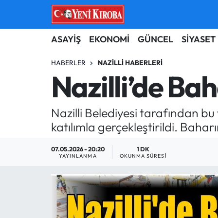
ASAYİŞ
Aydın Nöbetçi Eczaneler
ASAYİŞ
EKONOMİ
GÜNCEL
SİYASET
BİLİM-TEKNOLOJİ
Aydın Hava Durumu
HABERLER
NAZILLI HABERLERI
Nazilli’de Ba
ÇEVRE
Aydin Namaz Vakitleri
Nazilli Belediyesi tarafından b
DÜNYA
Aydın Trafik Yoğunluk Haritası
katılımla gerçekleştirildi. Baharı
EĞİTİM
Süper Lig Puan Durumu ve Fikstür
07.05.2026 - 20:20
1 DK
YAYINLANMA
OKUNMA SÜRESI
EKONOMİ
Tüm Manşetler
GÜNCEL
Son Dakika Haberleri
GÜNDEM
Haber Arşivi