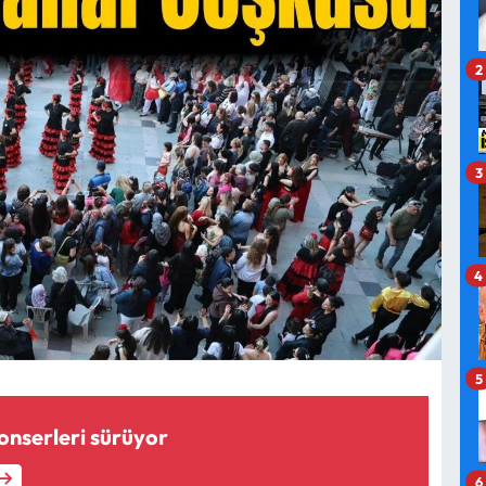
2
3
4
5
konserleri sürüyor
6