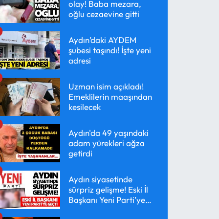
olay! Baba mezara,
oğlu cezaevine gitti
Aydın’daki AYDEM
şubesi taşındı! İşte yeni
adresi
Uzman isim açıkladı!
Emeklilerin maaşından
kesilecek
Aydın'da 49 yaşındaki
adam yürekleri ağza
getirdi
Aydın siyasetinde
sürpriz gelişme! Eski İl
Başkanı Yeni Parti’ye
geçti