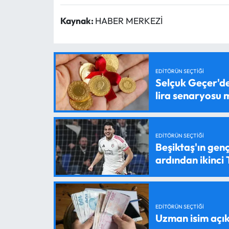
Kaynak:
HABER MERKEZİ
EDITÖRÜN SEÇTIĞI
Selçuk Geçer'den
lira senaryosu
EDITÖRÜN SEÇTIĞI
Beşiktaş'ın genç
ardından ikinci
EDITÖRÜN SEÇTIĞI
Uzman isim açık