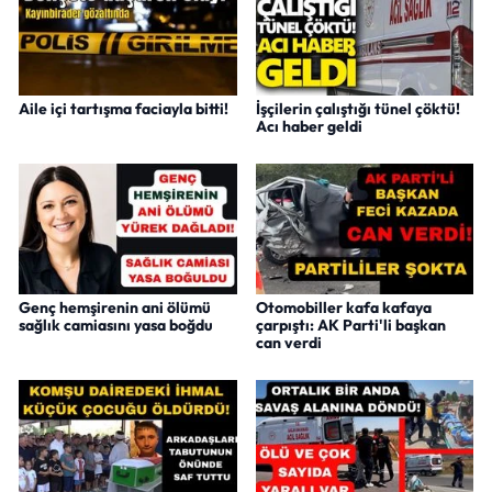
Aile içi tartışma faciayla bitti!
İşçilerin çalıştığı tünel çöktü!
Acı haber geldi
Genç hemşirenin ani ölümü
Otomobiller kafa kafaya
sağlık camiasını yasa boğdu
çarpıştı: AK Parti'li başkan
can verdi