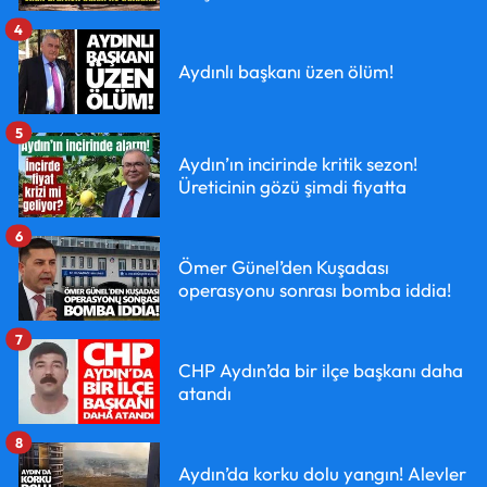
4
Aydınlı başkanı üzen ölüm!
5
Aydın’ın incirinde kritik sezon!
Üreticinin gözü şimdi fiyatta
6
Ömer Günel’den Kuşadası
operasyonu sonrası bomba iddia!
7
CHP Aydın’da bir ilçe başkanı daha
atandı
8
Aydın’da korku dolu yangın! Alevler