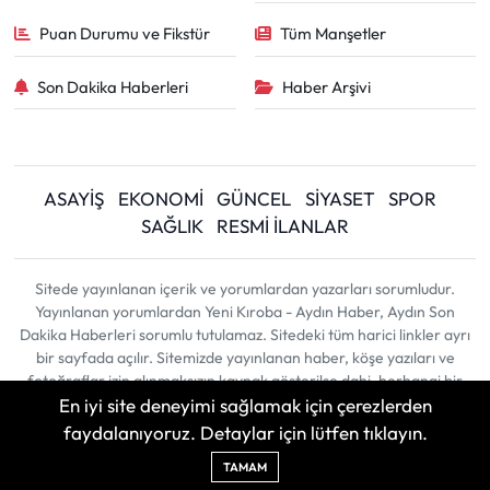
Puan Durumu ve Fikstür
Tüm Manşetler
Son Dakika Haberleri
Haber Arşivi
ASAYİŞ
EKONOMİ
GÜNCEL
SİYASET
SPOR
SAĞLIK
RESMİ İLANLAR
Sitede yayınlanan içerik ve yorumlardan yazarları sorumludur.
Yayınlanan yorumlardan Yeni Kıroba - Aydın Haber, Aydın Son
Dakika Haberleri sorumlu tutulamaz. Sitedeki tüm harici linkler ayrı
bir sayfada açılır. Sitemizde yayınlanan haber, köşe yazıları ve
fotoğraflar izin alınmaksızın kaynak gösterilse dahi, herhangi bir
En iyi site deneyimi sağlamak için çerezlerden
ortamda kullanılamaz ve yayınlanamaz
faydalanıyoruz. Detaylar için lütfen tıklayın.
Haber Yazılımı:
TE Bilişim
| Copyright © 2026
TAMAM