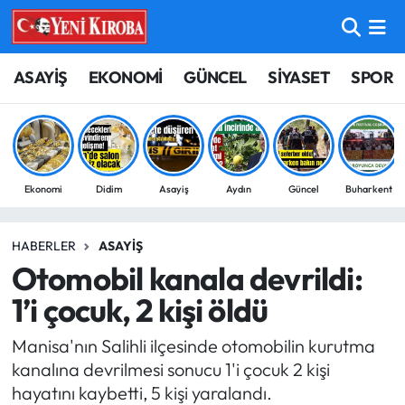
ASAYİŞ
Aydın Nöbetçi Eczaneler
ASAYİŞ
EKONOMİ
GÜNCEL
SİYASET
SPOR
BİLİM-TEKNOLOJİ
Aydın Hava Durumu
ÇEVRE
Aydin Namaz Vakitleri
Ekonomi
Didim
Asayiş
Aydın
Güncel
Buharkent
DÜNYA
Aydın Trafik Yoğunluk Haritası
HABERLER
ASAYIŞ
EĞİTİM
Süper Lig Puan Durumu ve Fikstür
Otomobil kanala devrildi:
EKONOMİ
Tüm Manşetler
1’i çocuk, 2 kişi öldü
Manisa'nın Salihli ilçesinde otomobilin kurutma
GÜNCEL
Son Dakika Haberleri
kanalına devrilmesi sonucu 1'i çocuk 2 kişi
hayatını kaybetti, 5 kişi yaralandı.
GÜNDEM
Haber Arşivi