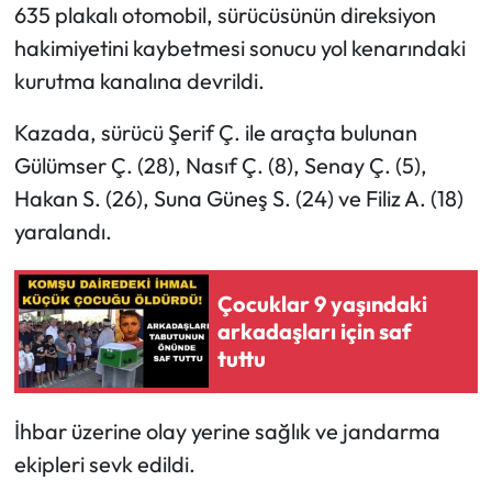
635 plakalı otomobil, sürücüsünün direksiyon
hakimiyetini kaybetmesi sonucu yol kenarındaki
kurutma kanalına devrildi.
Kazada, sürücü Şerif Ç. ile araçta bulunan
Gülümser Ç. (28), Nasıf Ç. (8), Senay Ç. (5),
Hakan S. (26), Suna Güneş S. (24) ve Filiz A. (18)
yaralandı.
Çocuklar 9 yaşındaki
arkadaşları için saf
tuttu
İhbar üzerine olay yerine sağlık ve jandarma
ekipleri sevk edildi.