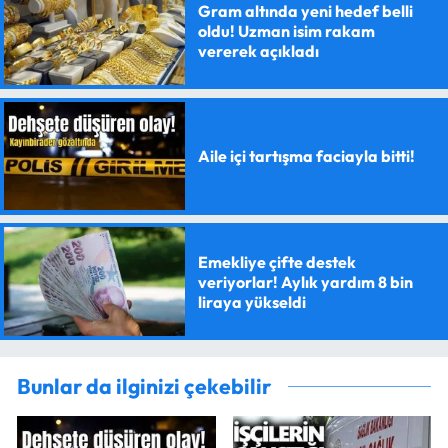
Gram altında yeni hedef belli
oldu! Uzman isim rakam
vererek açıkladı
Aile içi tartışma faciayla bitti!
Emekliye çifte destek
veriyorlar! Aylık yardım 8 bin
liraya yükseldi
Bunlar da ilginizi çekebilir