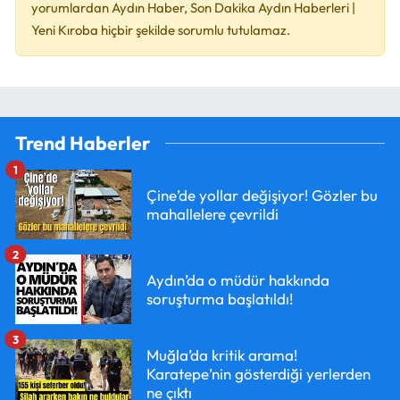
yorumlardan Aydın Haber, Son Dakika Aydın Haberleri |
Yeni Kıroba hiçbir şekilde sorumlu tutulamaz.
Trend Haberler
1
Çine’de yollar değişiyor! Gözler bu
mahallelere çevrildi
2
Aydın’da o müdür hakkında
soruşturma başlatıldı!
3
Muğla’da kritik arama!
Karatepe’nin gösterdiği yerlerden
ne çıktı