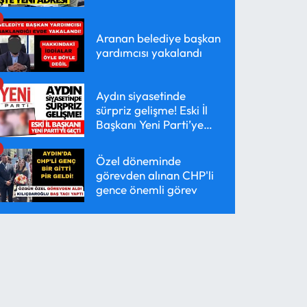
Aranan belediye başkan
yardımcısı yakalandı
Aydın siyasetinde
sürpriz gelişme! Eski İl
Başkanı Yeni Parti’ye
geçti
Özel döneminde
görevden alınan CHP'li
gence önemli görev