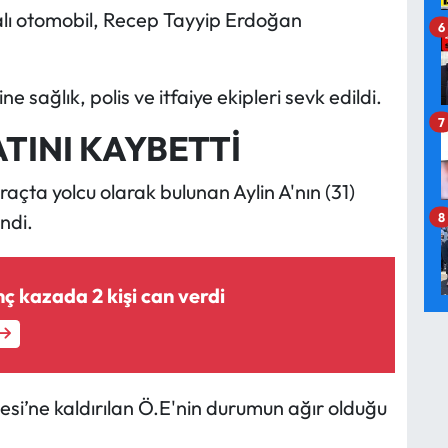
alı otomobil, Recep Tayyip Erdoğan
6
e sağlık, polis ve itfaiye ekipleri sevk edildi.
7
TINI KAYBETTİ
raçta yolcu olarak bulunan Aylin A'nın (31)
8
ndi.
ç kazada 2 kişi can verdi
i’ne kaldırılan Ö.E'nin durumun ağır olduğu