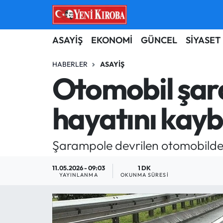
ASAYİŞ
Aydın Nöbetçi Eczaneler
ASAYİŞ
EKONOMİ
GÜNCEL
SİYASET
BİLİM-TEKNOLOJİ
Aydın Hava Durumu
HABERLER
ASAYIŞ
Otomobil şar
ÇEVRE
Aydin Namaz Vakitleri
hayatını kayb
DÜNYA
Aydın Trafik Yoğunluk Haritası
EĞİTİM
Süper Lig Puan Durumu ve Fikstür
Şarampole devrilen otomobildeki 1
EKONOMİ
Tüm Manşetler
11.05.2026 - 09:03
1 DK
YAYINLANMA
OKUNMA SÜRESI
GÜNCEL
Son Dakika Haberleri
GÜNDEM
Haber Arşivi