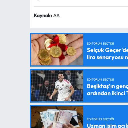
Kaynak:
AA
EDITÖRÜN SEÇTIĞI
Selçuk Geçer'den
lira senaryosu
EDITÖRÜN SEÇTIĞI
Beşiktaş'ın genç
ardından ikinci
EDITÖRÜN SEÇTIĞI
Uzman isim açık