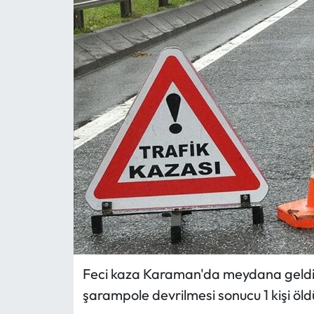
MAGAZİN
SAĞLIK
SİYASET
SPOR
TARIM
TURİZM
YAŞAM
Feci kaza Karaman'da meydana geldi. 
RESMİ İLANLAR
şarampole devrilmesi sonucu 1 kişi öldü,
HABER İLAN