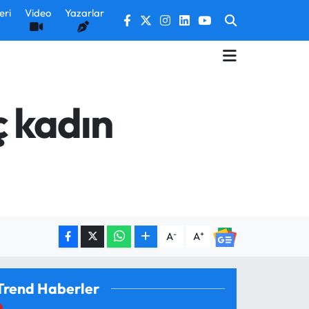
eri
Video
Yazarlar
 kadın
-
+
A
A
Trend Haberler