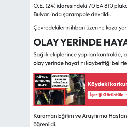
Ö.E. (24) idaresindeki 70 EA 810 plak
Bulvarı'nda şarampole devrildi.
Çevredekilerin ihbarı üzerine kaza yerin
OLAY YERİNDE HAYA
Sağlık ekiplerince yapılan kontrolde, a
olay yerinde hayatını kaybettiği belirle
Köydeki korkun
İçeriği Görüntüle
Karaman Eğitim ve Araştırma Hastanes
öğrenildi.