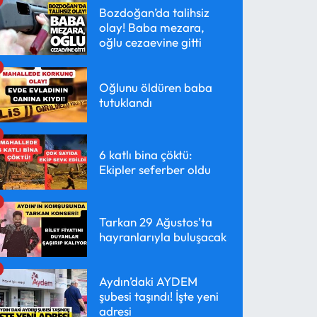
Bozdoğan’da talihsiz
olay! Baba mezara,
oğlu cezaevine gitti
Oğlunu öldüren baba
tutuklandı
6 katlı bina çöktü:
Ekipler seferber oldu
Tarkan 29 Ağustos'ta
hayranlarıyla buluşacak
Aydın’daki AYDEM
şubesi taşındı! İşte yeni
adresi