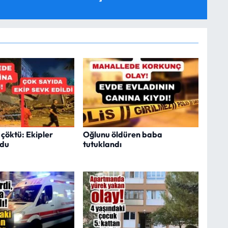
a çöktü: Ekipler
Oğlunu öldüren baba
ldu
tutuklandı