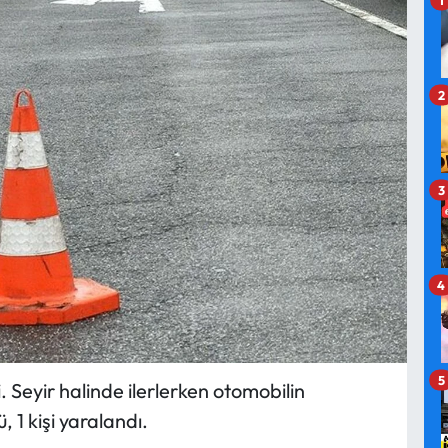
2
3
4
5
Seyir halinde ilerlerken otomobilin
 1 kişi yaralandı.