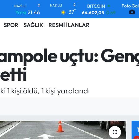
BITCOIN
Foto Gal
64.602,05
0.69
°
37
Yatsı
21:46
DOLAR
47,6006
0.06
SPOR
SAĞLIK
RESMİ İLANLAR
EURO
55,0250
0.02
STERLİN
ampole uçtu: Genç
64,2398
0.2
GRAM ALTIN
6513.94
0.32
etti
BİST100
13.768
48
 kişi öldü, 1 kişi yaralandı
1