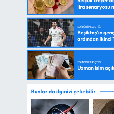
Selçuk Geçer'den
lira senaryosu
EDITÖRÜN SEÇTIĞI
Beşiktaş'ın genç
ardından ikinci
EDITÖRÜN SEÇTIĞI
Uzman isim açık
Bunlar da ilginizi çekebilir