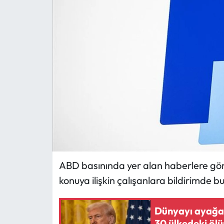
MAGAZİN
SAĞLIK
SİYASET
SPOR
TARIM
TURİZM
ABD basınında yer alan haberlere göre
YAŞAM
konuya ilişkin çalışanlara bildirimde b
RESMİ İLANLAR
Dünyayı ayağa k
HABER İLAN
30 ülkedeki ölüm