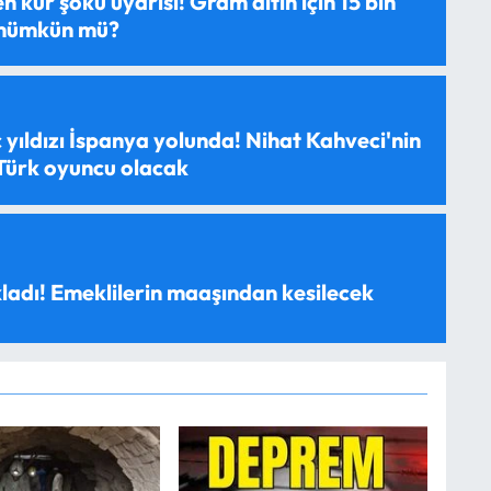
 kur şoku uyarısı! Gram altın için 15 bin
 mümkün mü?
 yıldızı İspanya yolunda! Nihat Kahveci'nin
 Türk oyuncu olacak
ladı! Emeklilerin maaşından kesilecek