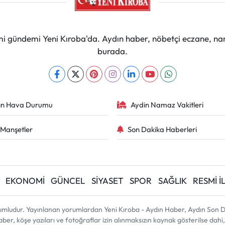
mi gündemi Yeni Kıroba'da. Aydın haber, nöbetçi eczane, na
burada.
ın Hava Durumu
Aydin Namaz Vakitleri
Manşetler
Son Dakika Haberleri
EKONOMİ
GÜNCEL
SİYASET
SPOR
SAĞLIK
RESMİ 
umludur. Yayınlanan yorumlardan Yeni Kıroba - Aydın Haber, Aydın Son D
 haber, köşe yazıları ve fotoğraflar izin alınmaksızın kaynak gösterilse d