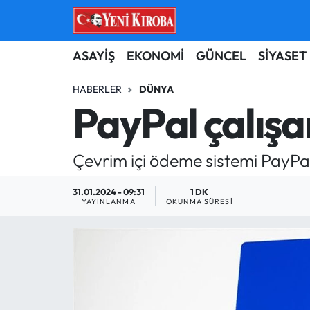
ASAYİŞ
Aydın Nöbetçi Eczaneler
ASAYİŞ
EKONOMİ
GÜNCEL
SİYASET
BİLİM-TEKNOLOJİ
Aydın Hava Durumu
HABERLER
DÜNYA
PayPal çalışa
ÇEVRE
Aydin Namaz Vakitleri
Çevrim içi ödeme sistemi PayPal'
DÜNYA
Aydın Trafik Yoğunluk Haritası
31.01.2024 - 09:31
1 DK
EĞİTİM
Süper Lig Puan Durumu ve Fikstür
YAYINLANMA
OKUNMA SÜRESI
EKONOMİ
Tüm Manşetler
GÜNCEL
Son Dakika Haberleri
GÜNDEM
Haber Arşivi