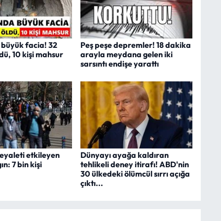
 büyük facia! 32
Peş peşe depremler! 18 dakika
dü, 10 kişi mahsur
arayla meydana gelen iki
sarsıntı endişe yarattı
eyaleti etkileyen
Dünyayı ayağa kaldıran
ın: 7 bin kişi
tehlikeli deney itirafı! ABD'nin
30 ülkedeki ölümcül sırrı açığa
çıktı...