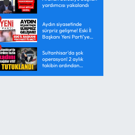
yardımcısı yakalandı
Aydın siyasetinde
sürpriz gelişme! Eski İl
Başkanı Yeni Parti’ye
geçti
Sultanhisar'da şok
operasyon! 2 aylık
takibin ardından
yakalandı