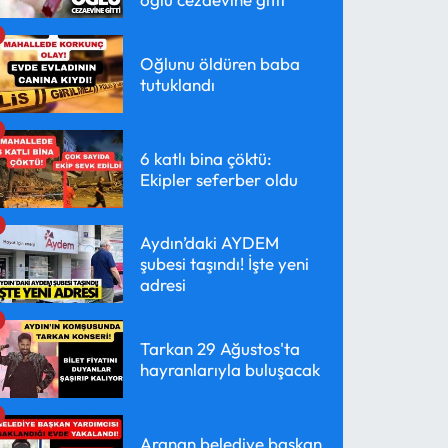
Oğlunu öldüren baba
tutuklandı
6 katlı bina çöktü:
Ekipler seferber oldu
Aydın’daki AYDEM
şubesi taşındı! İşte yeni
adresi
Tarkan 29 Ağustos'ta
hayranlarıyla buluşacak
Aranan belediye başkan