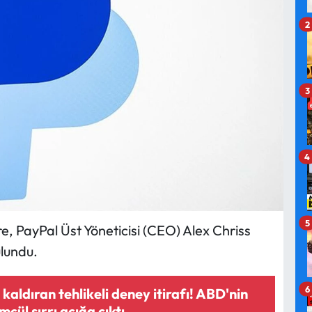
2
3
4
5
, PayPal Üst Yöneticisi (CEO) Alex Chriss
ulundu.
6
aldıran tehlikeli deney itirafı! ABD'nin
cül sırrı açığa çıktı...