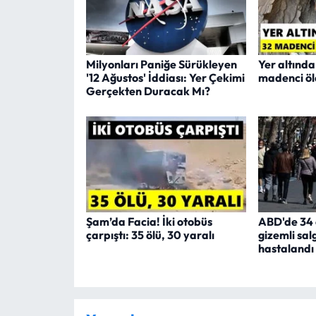
Milyonları Paniğe Sürükleyen
Yer altında
'12 Ağustos' İddiası: Yer Çekimi
madenci öl
Gerçekten Duracak Mı?
Şam’da Facia! İki otobüs
ABD'de 34 
çarpıştı: 35 ölü, 30 yaralı
gizemli salg
hastalandı