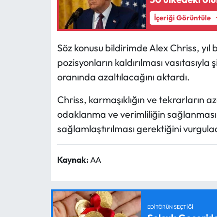
İçeriği Görüntüle
Söz konusu bildirimde Alex Chriss, y
pozisyonların kaldırılması vasıtasıyla 
oranında azaltılacağını aktardı.
Chriss, karmaşıklığın ve tekrarların az
odaklanma ve verimliliğin sağlanması
sağlamlaştırılması gerektiğini vurgulad
Kaynak:
AA
EDITÖRÜN SEÇTIĞI