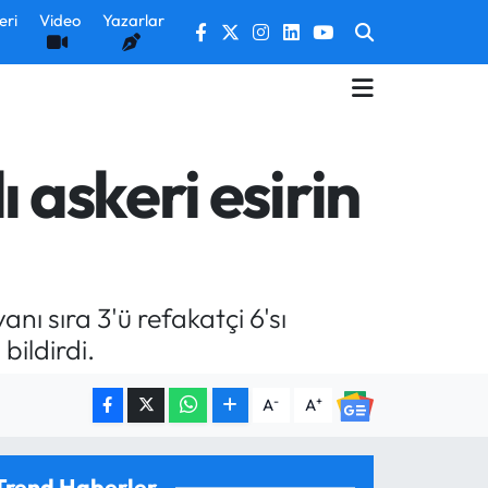
eri
Video
Yazarlar
 askeri esirin
ı sıra 3'ü refakatçi 6'sı
bildirdi.
-
+
A
A
Trend Haberler