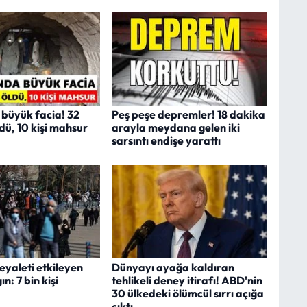
 büyük facia! 32
Peş peşe depremler! 18 dakika
dü, 10 kişi mahsur
arayla meydana gelen iki
sarsıntı endişe yarattı
eyaleti etkileyen
Dünyayı ayağa kaldıran
ın: 7 bin kişi
tehlikeli deney itirafı! ABD'nin
30 ülkedeki ölümcül sırrı açığa
çıktı...