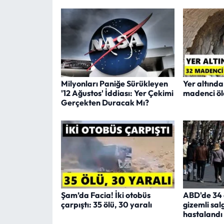
Milyonları Paniğe Sürükleyen
Yer altında
'12 Ağustos' İddiası: Yer Çekimi
madenci öl
Gerçekten Duracak Mı?
Şam’da Facia! İki otobüs
ABD'de 34 
çarpıştı: 35 ölü, 30 yaralı
gizemli salg
hastalandı