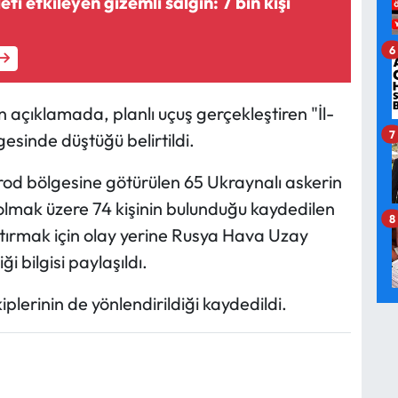
i etkileyen gizemli salgın: 7 bin kişi
6
açıklamada, planlı uçuş gerçekleştiren "İl-
7
esinde düştüğü belirtildi.
orod bölgesine götürülen 65 Ukraynalı askerin
t olmak üzere 74 kişinin bulunduğu kaydedilen
8
tırmak için olay yerine Rusya Hava Uzay
i bilgisi paylaşıldı.
lerinin de yönlendirildiği kaydedildi.