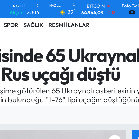
BITCOIN
Foto Gal
64.944,08
-0.18
°
39
Akşam
20:16
DOLAR
47,7436
0.18
SPOR
SAĞLIK
RESMİ İLANLAR
EURO
55,2510
0.32
STERLİN
sinde 65 Ukraynalı
64,4811
0.38
GRAM ALTIN
6660.55
0.03
Rus uçağı düştü
BİST100
13.779
-14
e götürülen 65 Ukraynalı askeri esirin yan
n bulunduğu "İl-76" tipi uçağın düştüğünü 