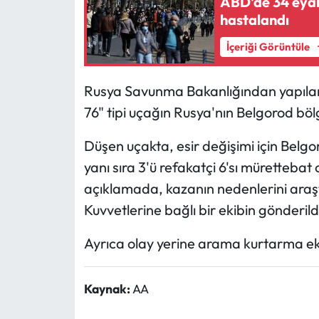
ABD'de 34 eyalet
hastalandı
İçeriği Görüntüle
Rusya Savunma Bakanlığından yapılan 
76" tipi uçağın Rusya'nın Belgorod bölg
Düşen uçakta, esir değişimi için Belg
yanı sıra 3'ü refakatçi 6'sı müretteba
açıklamada, kazanın nedenlerini araş
Kuvvetlerine bağlı bir ekibin gönderildiğ
Ayrıca olay yerine arama kurtarma ekip
Kaynak:
AA