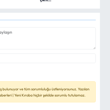
ş bulunuyor ve tüm sorumluluğu üstleniyorsunuz. Yazılan
rleri | Yeni Kıroba hiçbir şekilde sorumlu tutulamaz.