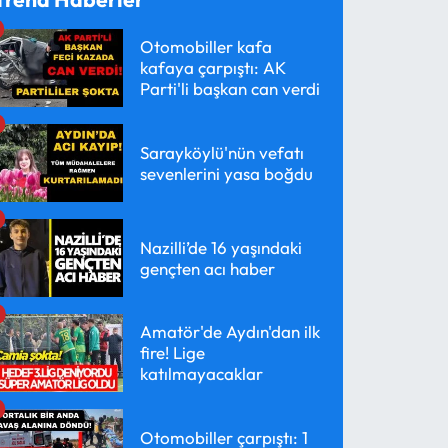
Otomobiller kafa
kafaya çarpıştı: AK
Parti'li başkan can verdi
Sarayköylü'nün vefatı
sevenlerini yasa boğdu
Nazilli’de 16 yaşındaki
gençten acı haber
Amatör'de Aydın'dan ilk
fire! Lige
katılmayacaklar
Otomobiller çarpıştı: 1