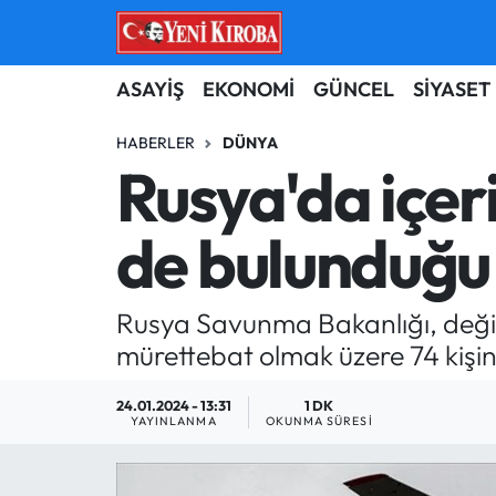
ASAYİŞ
Aydın Nöbetçi Eczaneler
ASAYİŞ
EKONOMİ
GÜNCEL
SİYASET
BİLİM-TEKNOLOJİ
Aydın Hava Durumu
HABERLER
DÜNYA
Rusya'da içeri
ÇEVRE
Aydin Namaz Vakitleri
de bulunduğu 
DÜNYA
Aydın Trafik Yoğunluk Haritası
EĞİTİM
Süper Lig Puan Durumu ve Fikstür
Rusya Savunma Bakanlığı, değişim
mürettebat olmak üzere 74 kişini
EKONOMİ
Tüm Manşetler
24.01.2024 - 13:31
1 DK
GÜNCEL
Son Dakika Haberleri
YAYINLANMA
OKUNMA SÜRESI
GÜNDEM
Haber Arşivi