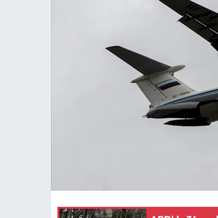
MAGAZİN
SAĞLIK
SİYASET
SPOR
TARIM
TURİZM
YAŞAM
RESMİ İLANLAR
HABER İLAN