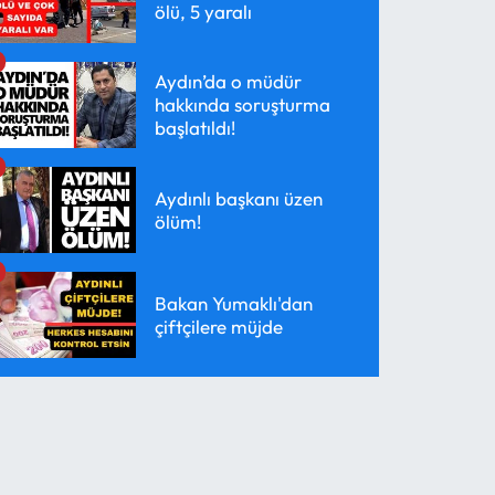
ölü, 5 yaralı
Aydın’da o müdür
hakkında soruşturma
başlatıldı!
Aydınlı başkanı üzen
ölüm!
Bakan Yumaklı'dan
çiftçilere müjde