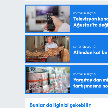
EDITÖRÜN SEÇTIĞI
Televizyon kanal
Ağustos'ta değ
EDITÖRÜN SEÇTIĞI
Altından kat be
EDITÖRÜN SEÇTIĞI
Yargıtay'dan mil
tartışmasına n
Bunlar da ilginizi çekebilir