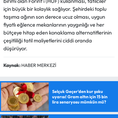
birimi olan Forint’i (HUF) kullanması, tatilciler
için büyük bir kolaylık sağlıyor. Şehirdeki toplu
taşıma ağının son derece ucuz olması, uygun
fiyatlı eğlence mekanlarının yaygınlığı ve her
bütçeye hitap eden konaklama alternatiflerinin
çeşitliliği tatil maliyetlerini ciddi oranda
düşürüyor.
Kaynak:
HABER MERKEZİ
Selçuk Geçer'den kur şoku
uyarısı! Gram altın için 15 bin
lira senaryosu mümkün mü?