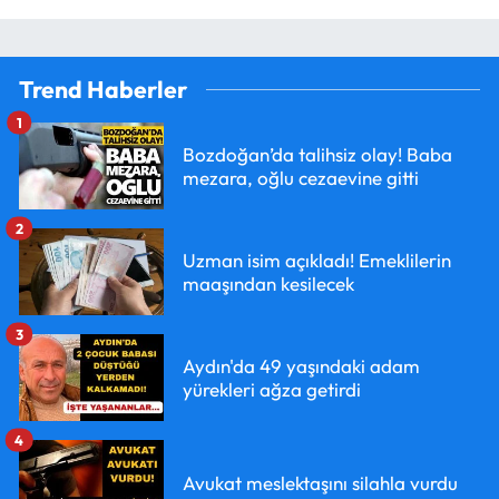
Trend Haberler
1
Bozdoğan’da talihsiz olay! Baba
mezara, oğlu cezaevine gitti
2
Uzman isim açıkladı! Emeklilerin
maaşından kesilecek
3
Aydın'da 49 yaşındaki adam
yürekleri ağza getirdi
4
Avukat meslektaşını silahla vurdu