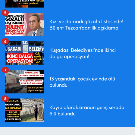
5
Kızı ve damadı gözaltı listesinde!
Bülent Tezcan’dan ilk açıklama
6
Kuşadası Belediyesi'nde ikinci
dalga operasyon!
7
13 yaşındaki çocuk evinde ölü
bulundu
8
Kayıp olarak aranan genç serada
ölü bulundu