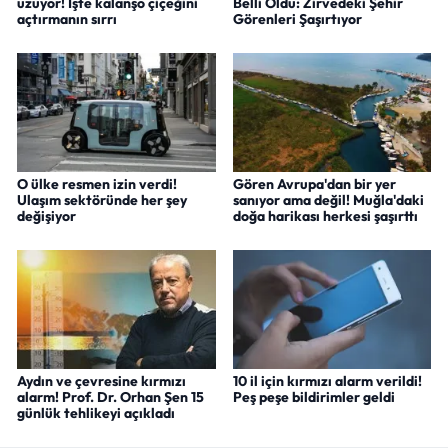
uzuyor! İşte kalanşo çiçeğini
Belli Oldu: Zirvedeki Şehir
açtırmanın sırrı
Görenleri Şaşırtıyor
O ülke resmen izin verdi!
Gören Avrupa'dan bir yer
Ulaşım sektöründe her şey
sanıyor ama değil! Muğla'daki
değişiyor
doğa harikası herkesi şaşırttı
Aydın ve çevresine kırmızı
10 il için kırmızı alarm verildi!
alarm! Prof. Dr. Orhan Şen 15
Peş peşe bildirimler geldi
günlük tehlikeyi açıkladı