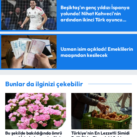
Beşiktaş'ın genç yıldızı İspanya
yolunda! Nihat Kahveci'nin
ardından ikinci Türk oyuncu
olacak
Uzman isim açıkladı! Emeklilerin
maaşından kesilecek
Bunlar da ilginizi çekebilir
Bu şekilde bakıldığında ömrü
Türkiye'nin En Lezzetli Simidi