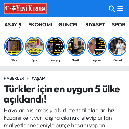
ASAYİŞ
Aydın Nöbetçi Eczaneler
ASAYİŞ
EKONOMİ
GÜNCEL
SİYASET
SPOR
BİLİM-TEKNOLOJİ
Aydın Hava Durumu
ÇEVRE
Aydin Namaz Vakitleri
Söke
Spor
Asayiş
Nazilli
Aydın
Genel
DÜNYA
Aydın Trafik Yoğunluk Haritası
HABERLER
YAŞAM
EĞİTİM
Süper Lig Puan Durumu ve Fikstür
Türkler için en uygun 5 ülke
EKONOMİ
Tüm Manşetler
açıklandı!
Havaların ısınmasıyla birlikte tatil planları hız
GÜNCEL
Son Dakika Haberleri
kazanırken, yurt dışına çıkmak isteyip artan
maliyetler nedeniyle bütçe hesabı yapan
GÜNDEM
Haber Arşivi