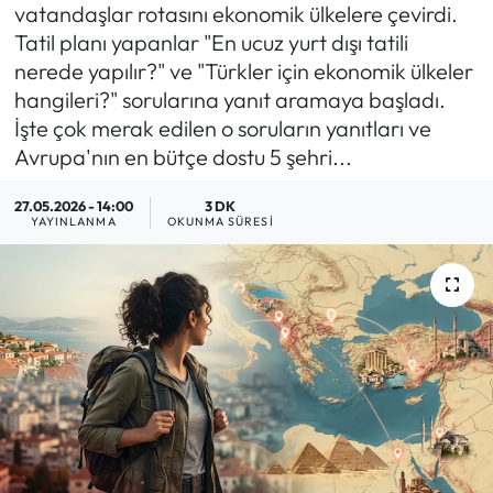
vatandaşlar rotasını ekonomik ülkelere çevirdi.
MAGAZİN
Tatil planı yapanlar "En ucuz yurt dışı tatili
nerede yapılır?" ve "Türkler için ekonomik ülkeler
SAĞLIK
hangileri?" sorularına yanıt aramaya başladı.
İşte çok merak edilen o soruların yanıtları ve
SİYASET
Avrupa'nın en bütçe dostu 5 şehri...
SPOR
27.05.2026 - 14:00
3 DK
YAYINLANMA
OKUNMA SÜRESI
TARIM
TURİZM
YAŞAM
RESMİ İLANLAR
HABER İLAN