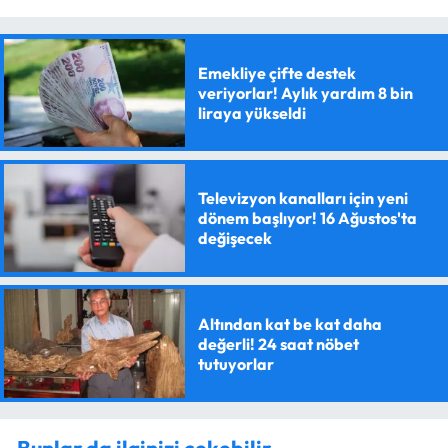
Emekliye çifte destek
veriyorlar! Aylık yardım 8 bin
liraya yükseldi
Televizyon kanalları için yeni
dönem başlıyor! 16 Ağustos'ta
değişecek
Altından kat be kat daha
değerli! 24 saat nöbet
tutuyorlar