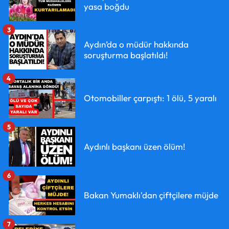
yasa boğdu
3
Aydın’da o müdür hakkında
soruşturma başlatıldı!
4
Otomobiller çarpıştı: 1 ölü, 5 yaralı
5
Aydınlı başkanı üzen ölüm!
6
Bakan Yumaklı'dan çiftçilere müjde
7