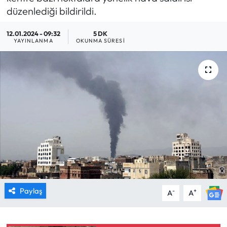
düzenlediği bildirildi.
MAGAZİN
12.01.2024 - 09:32
5 DK
YAYINLANMA
OKUNMA SÜRESI
SAĞLIK
SİYASET
SPOR
TARIM
TURİZM
YAŞAM
Paylaş
-
+
A
A
RESMİ İLANLAR
HABER İLAN