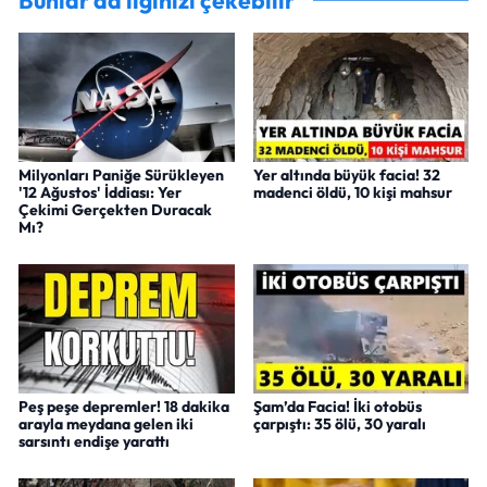
Bunlar da ilginizi çekebilir
Milyonları Paniğe Sürükleyen
Yer altında büyük facia! 32
'12 Ağustos' İddiası: Yer
madenci öldü, 10 kişi mahsur
Çekimi Gerçekten Duracak
Mı?
Peş peşe depremler! 18 dakika
Şam’da Facia! İki otobüs
arayla meydana gelen iki
çarpıştı: 35 ölü, 30 yaralı
sarsıntı endişe yarattı