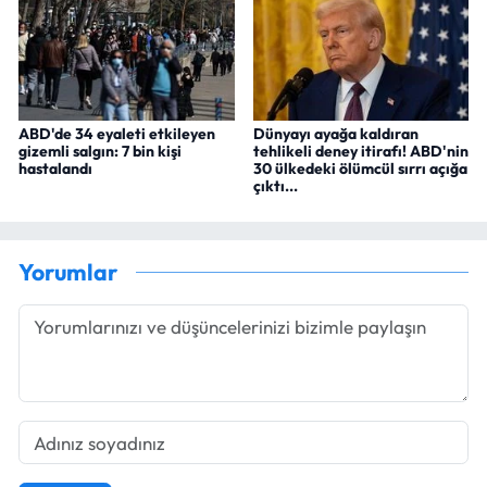
ABD'de 34 eyaleti etkileyen
Dünyayı ayağa kaldıran
gizemli salgın: 7 bin kişi
tehlikeli deney itirafı! ABD'nin
hastalandı
30 ülkedeki ölümcül sırrı açığa
çıktı...
Yorumlar