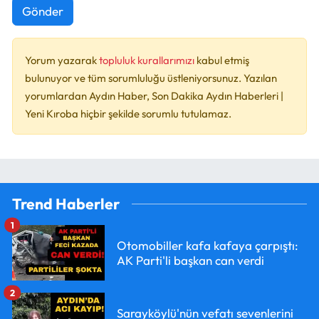
Gönder
Yorum yazarak
topluluk kurallarımızı
kabul etmiş
bulunuyor ve tüm sorumluluğu üstleniyorsunuz. Yazılan
yorumlardan Aydın Haber, Son Dakika Aydın Haberleri |
Yeni Kıroba hiçbir şekilde sorumlu tutulamaz.
Trend Haberler
1
Otomobiller kafa kafaya çarpıştı:
AK Parti'li başkan can verdi
2
Sarayköylü'nün vefatı sevenlerini