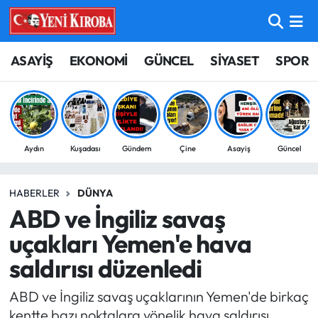
ASAYİŞ
Aydın Nöbetçi Eczaneler
ASAYİŞ
EKONOMİ
GÜNCEL
SİYASET
SPOR
BİLİM-TEKNOLOJİ
Aydın Hava Durumu
ÇEVRE
Aydin Namaz Vakitleri
Aydın
Kuşadası
Gündem
Çine
Asayiş
Güncel
DÜNYA
Aydın Trafik Yoğunluk Haritası
HABERLER
DÜNYA
EĞİTİM
Süper Lig Puan Durumu ve Fikstür
ABD ve İngiliz savaş
EKONOMİ
Tüm Manşetler
uçakları Yemen'e hava
saldırısı düzenledi
GÜNCEL
Son Dakika Haberleri
ABD ve İngiliz savaş uçaklarının Yemen'de birkaç
GÜNDEM
Haber Arşivi
kentte bazı noktalara yönelik hava saldırısı