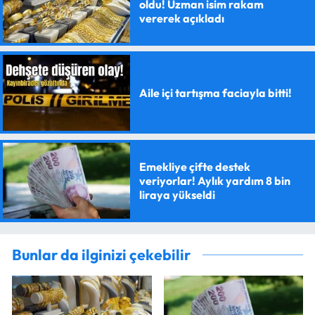
oldu! Uzman isim rakam
vererek açıkladı
Aile içi tartışma faciayla bitti!
Emekliye çifte destek
veriyorlar! Aylık yardım 8 bin
liraya yükseldi
Bunlar da ilginizi çekebilir