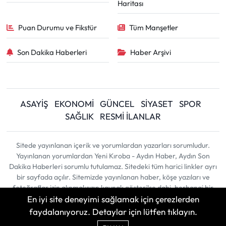
Haritası
Puan Durumu ve Fikstür
Tüm Manşetler
Son Dakika Haberleri
Haber Arşivi
ASAYİŞ
EKONOMİ
GÜNCEL
SİYASET
SPOR
SAĞLIK
RESMİ İLANLAR
Sitede yayınlanan içerik ve yorumlardan yazarları sorumludur.
Yayınlanan yorumlardan Yeni Kıroba - Aydın Haber, Aydın Son
Dakika Haberleri sorumlu tutulamaz. Sitedeki tüm harici linkler ayrı
bir sayfada açılır. Sitemizde yayınlanan haber, köşe yazıları ve
fotoğraflar izin alınmaksızın kaynak gösterilse dahi, herhangi bir
En iyi site deneyimi sağlamak için çerezlerden
ortamda kullanılamaz ve yayınlanamaz
faydalanıyoruz. Detaylar için lütfen tıklayın.