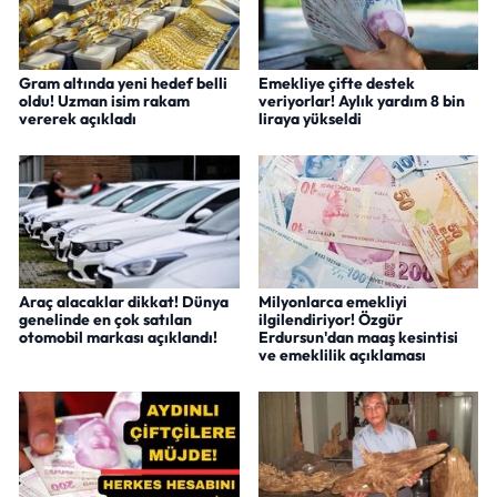
Gram altında yeni hedef belli
Emekliye çifte destek
oldu! Uzman isim rakam
veriyorlar! Aylık yardım 8 bin
vererek açıkladı
liraya yükseldi
Araç alacaklar dikkat! Dünya
Milyonlarca emekliyi
genelinde en çok satılan
ilgilendiriyor! Özgür
otomobil markası açıklandı!
Erdursun'dan maaş kesintisi
ve emeklilik açıklaması