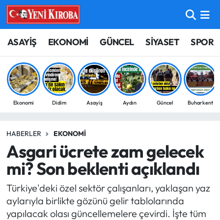
ASAYİŞ
Aydın Nöbetçi Eczaneler
ASAYİŞ
EKONOMİ
GÜNCEL
SİYASET
SPOR
BİLİM-TEKNOLOJİ
Aydın Hava Durumu
ÇEVRE
Aydin Namaz Vakitleri
Ekonomi
Didim
Asayiş
Aydın
Güncel
Buharkent
DÜNYA
Aydın Trafik Yoğunluk Haritası
HABERLER
EKONOMI
EĞİTİM
Süper Lig Puan Durumu ve Fikstür
Asgari ücrete zam gelecek
EKONOMİ
Tüm Manşetler
mi? Son beklenti açıklandı
Türkiye'deki özel sektör çalışanları, yaklaşan yaz
GÜNCEL
Son Dakika Haberleri
aylarıyla birlikte gözünü gelir tablolarında
yapılacak olası güncellemelere çevirdi. İşte tüm
GÜNDEM
Haber Arşivi