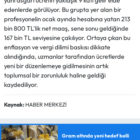
yani asgari ücretin yaklaşık 9 katı gelir elde
edenlerde görülüyor. Bu grupta yer alan bir
profesyonelin ocak ayında hesabına yatan 213
bin 800 TL'lik net maaş, sene sonu geldiğinde
167 bin TL seviyesine çakılıyor. Ortaya çıkan bu
enflasyon ve vergi dilimi baskısı dikkate
alındığında, uzmanlar tarafından ücretlerde
yeni bir düzenlemeye gidilmesinin artık
toplumsal bir zorunluluk haline geldiği
kaydediliyor.
Kaynak:
HABER MERKEZİ
Gram altında yeni hedef belli