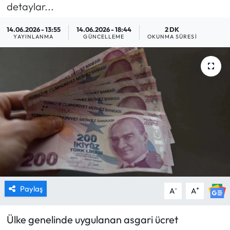
detaylar...
MAGAZİN
14.06.2026 - 13:55
14.06.2026 - 18:44
2 DK
YAYINLANMA
GÜNCELLEME
OKUNMA SÜRESI
SAĞLIK
SİYASET
SPOR
TARIM
TURİZM
YAŞAM
Paylaş
-
+
A
A
RESMİ İLANLAR
Ülke genelinde uygulanan asgari ücret
HABER İLAN