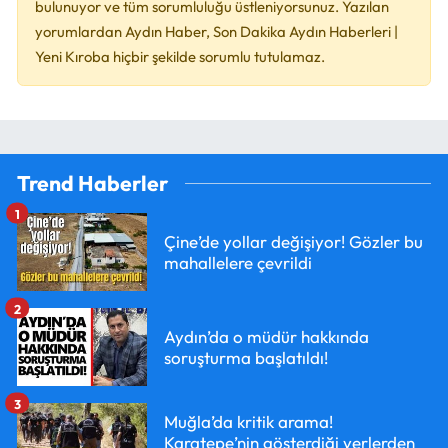
bulunuyor ve tüm sorumluluğu üstleniyorsunuz. Yazılan
yorumlardan Aydın Haber, Son Dakika Aydın Haberleri |
Yeni Kıroba hiçbir şekilde sorumlu tutulamaz.
Trend Haberler
1
Çine’de yollar değişiyor! Gözler bu
mahallelere çevrildi
2
Aydın’da o müdür hakkında
soruşturma başlatıldı!
3
Muğla’da kritik arama!
Karatepe’nin gösterdiği yerlerden