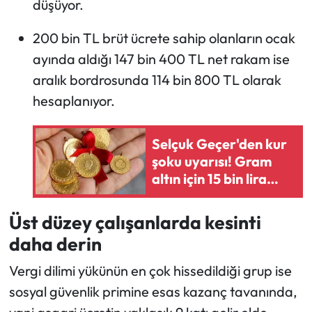
düşüyor.
200 bin TL brüt ücrete sahip olanların ocak
ayında aldığı 147 bin 400 TL net rakam ise
aralık bordrosunda 114 bin 800 TL olarak
hesaplanıyor.
Selçuk Geçer'den kur
şoku uyarısı! Gram
altın için 15 bin lira
senaryosu mümkün
mü?
Üst düzey çalışanlarda kesinti
daha derin
Vergi dilimi yükünün en çok hissedildiği grup ise
sosyal güvenlik primine esas kazanç tavanında,