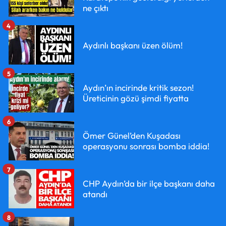
ne çıktı
4
Aydınlı başkanı üzen ölüm!
5
Aydın’ın incirinde kritik sezon!
Üreticinin gözü şimdi fiyatta
6
Ömer Günel’den Kuşadası
operasyonu sonrası bomba iddia!
7
CHP Aydın’da bir ilçe başkanı daha
atandı
8