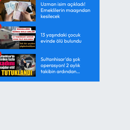
Uzman isim açıkladı!
Emeklilerin maaşından
kesilecek
13 yaşındaki çocuk
evinde ölü bulundu
Sultanhisar'da şok
operasyon! 2 aylık
takibin ardından
yakalandı