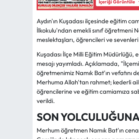
İçeriği Görüntüle
Aydın'ın Kuşadası ilçesinde eğitim cami
İlkokulu'ndan emekli sınıf öğretmeni Na
meslektaşları, öğrencileri ve sevenle
Kuşadası İlçe Milli Eğitim Müdürlüğü, 
mesajı yayımladı. Açıklamada, "İlçemiz
öğretmenimiz Namık Bat'ın vefatını de
Merhuma Allah'tan rahmet; kederli ail
öğrencilerine ve eğitim camiamıza sabı
verildi.
SON YOLCULUĞUN
Merhum öğretmen Namık Bat'ın cenaz