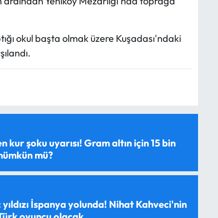
n ardından Yeniköy Mezarlığı'nda toprağa
ptığı okul başta olmak üzere Kuşadası'ndaki
şılandı.
 kur şoku uyarısı! Gram altın için 15 bin
 mümkün mü?
 yıldızı İspanya yolunda! Nihat Kahveci'nin
 Türk oyuncu olacak