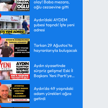
olay! Baba mezara,
oğlu cezaevine gitti
Aydın’daki AYDEM
şubesi taşındı! İşte yeni
adresi
Tarkan 29 Ağustos'ta
hayranlarıyla buluşacak
Aydın siyasetinde
sürpriz gelişme! Eski İl
Başkanı Yeni Parti’ye
geçti
Aydın'da 49 yaşındaki
adam yürekleri ağza
getirdi