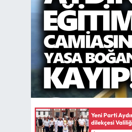
MAGAZİN
SAĞLIK
SİYASET
SPOR
TARIM
TURİZM
YAŞAM
Yeni Parti Aydı
RESMİ İLANLAR
dilekçesi Valili
HABER İLAN