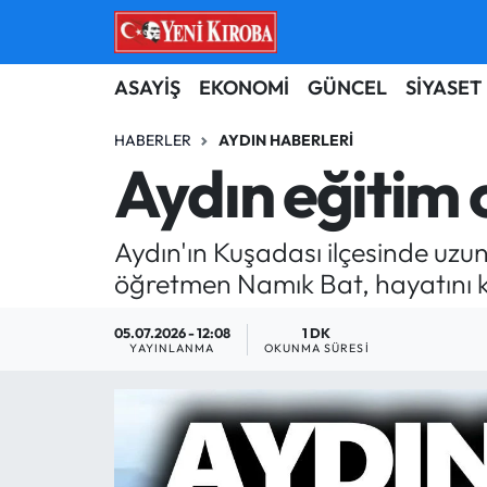
ASAYİŞ
Aydın Nöbetçi Eczaneler
ASAYİŞ
EKONOMİ
GÜNCEL
SİYASET
BİLİM-TEKNOLOJİ
Aydın Hava Durumu
HABERLER
AYDIN HABERLERI
Aydın eğitim 
ÇEVRE
Aydin Namaz Vakitleri
Aydın'ın Kuşadası ilçesinde uzun
DÜNYA
Aydın Trafik Yoğunluk Haritası
öğretmen Namık Bat, hayatını k
EĞİTİM
Süper Lig Puan Durumu ve Fikstür
05.07.2026 - 12:08
1 DK
YAYINLANMA
OKUNMA SÜRESI
EKONOMİ
Tüm Manşetler
GÜNCEL
Son Dakika Haberleri
GÜNDEM
Haber Arşivi