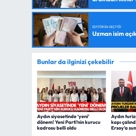
EDITÖRÜN SEÇTIĞI
Uzman isim açık
Bunlar da ilginizi çekebilir
Aydın siyasetinde ‘yeni’
Aydın turi
dönem! Yeni Parti’nin kurucu
kapı çalınd
kadrosu belli oldu
Ersoy’a su