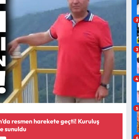
2
3
4
5
n’da resmen harekete geçti! Kuruluş
ğe sunuldu
6