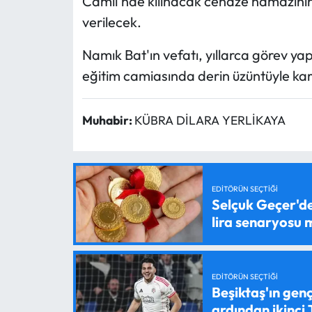
Camii'nde kılınacak cenaze namazını
verilecek.
Namık Bat'ın vefatı, yıllarca görev ya
eğitim camiasında derin üzüntüyle kar
Muhabir:
KÜBRA DİLARA YERLİKAYA
EDITÖRÜN SEÇTIĞI
Selçuk Geçer'den
lira senaryosu
EDITÖRÜN SEÇTIĞI
Beşiktaş'ın genç
ardından ikinci