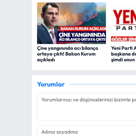
Çine yangınında acı bilanço
Yeni Parti 
ortaya çıktı! Bakan Kurum
başkana da
açıkladı
şimdi onun
Yorumlar