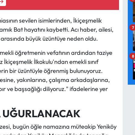
asının sevilen isimlerinden, İkiçeşmelik
7
mık Bat hayatını kaybetti. Acı haber, ailesi,
ri arasında büyük üzüntüye neden oldu.
emekli öğretmenin vefatının ardından taziye
8
 İkiçeşmelik İlkokulu'ndan emekli sınıf
rin bir üzüntüyle öğrenmiş bulunuyoruz.
esine, yakınlarına, çalışma arkadaşlarına,
r ve başsağlığı diliyoruz." ifadelerine yer
A UĞURLANACAK
esi, bugün öğle namazına müteakip Yeniköy