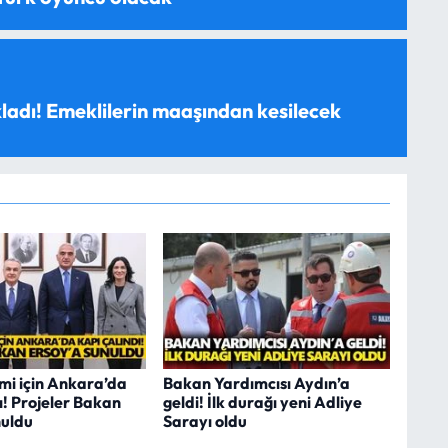
ladı! Emeklilerin maaşından kesilecek
zmi için Ankara’da
Bakan Yardımcısı Aydın’a
ı! Projeler Bakan
geldi! İlk durağı yeni Adliye
nuldu
Sarayı oldu