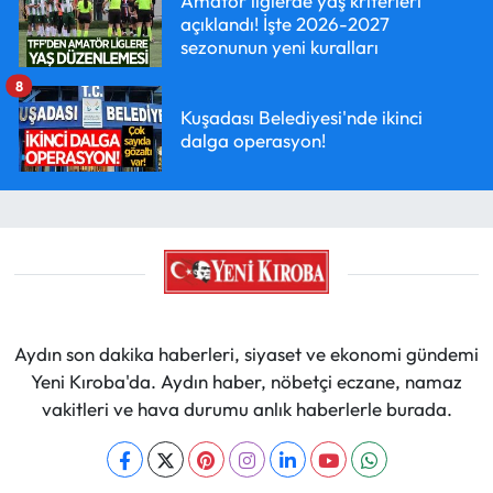
Amatör liglerde yaş kriterleri
açıklandı! İşte 2026-2027
sezonunun yeni kuralları
8
Kuşadası Belediyesi'nde ikinci
dalga operasyon!
Aydın son dakika haberleri, siyaset ve ekonomi gündemi
Yeni Kıroba'da. Aydın haber, nöbetçi eczane, namaz
vakitleri ve hava durumu anlık haberlerle burada.