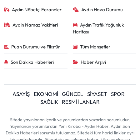
Aydın Nöbetçi Eczaneler
Aydın Hava Durumu
Aydin Namaz Vakitleri
Aydın Trafik Yoğunluk
Haritası
Puan Durumu ve Fikstür
Tüm Manşetler
Son Dakika Haberleri
Haber Arşivi
ASAYİŞ
EKONOMİ
GÜNCEL
SİYASET
SPOR
SAĞLIK
RESMİ İLANLAR
Sitede yayınlanan içerik ve yorumlardan yazarları sorumludur.
Yayınlanan yorumlardan Yeni Kıroba - Aydın Haber, Aydın Son
Dakika Haberleri sorumlu tutulamaz. Sitedeki tüm harici linkler ayrı
bir sayfada açılır. Sitemizde yayınlanan haber, köşe yazıları ve