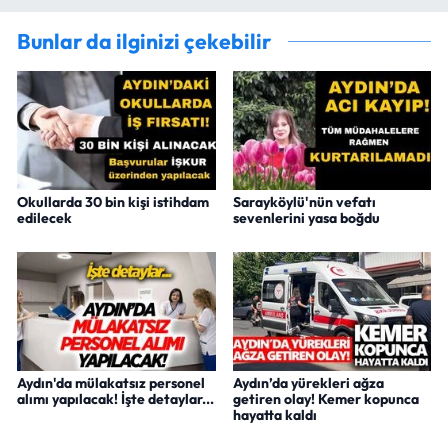
Bunlar da ilginizi çekebilir
Okullarda 30 bin kişi istihdam
Sarayköylü'nün vefatı
edilecek
sevenlerini yasa boğdu
Aydın'da mülakatsız personel
Aydın’da yürekleri ağza
alımı yapılacak! İşte detaylar...
getiren olay! Kemer kopunca
hayatta kaldı