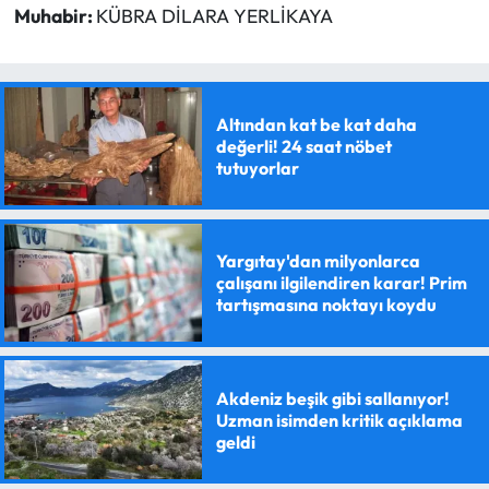
Muhabir:
KÜBRA DİLARA YERLİKAYA
Altından kat be kat daha
değerli! 24 saat nöbet
tutuyorlar
Yargıtay'dan milyonlarca
çalışanı ilgilendiren karar! Prim
tartışmasına noktayı koydu
Akdeniz beşik gibi sallanıyor!
Uzman isimden kritik açıklama
geldi