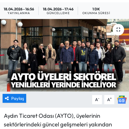
18.04.2026 - 16:56
18.04.2026 - 17:46
1 DK
MAGAZİN
YAYINLANMA
GÜNCELLEME
OKUNMA SÜRESI
SAĞLIK
SİYASET
SPOR
TARIM
TURİZM
YAŞAM
Paylaş
-
+
A
A
RESMİ İLANLAR
Aydın Ticaret Odası (AYTO), üyelerinin
sektörlerindeki güncel gelişmeleri yakından
HABER İLAN