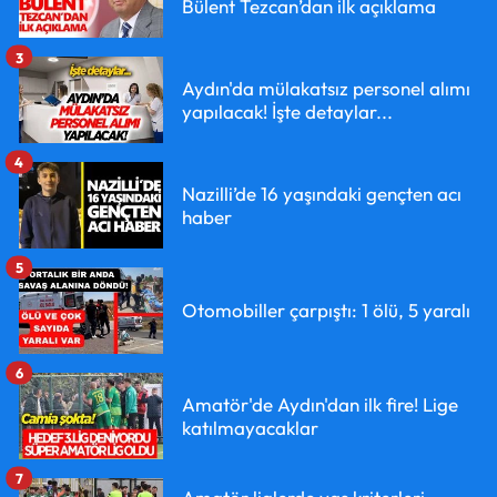
Bülent Tezcan’dan ilk açıklama
3
Aydın'da mülakatsız personel alımı
yapılacak! İşte detaylar...
4
Nazilli’de 16 yaşındaki gençten acı
haber
5
Otomobiller çarpıştı: 1 ölü, 5 yaralı
6
Amatör'de Aydın'dan ilk fire! Lige
katılmayacaklar
7