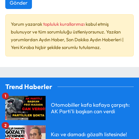
Gönder
Yorum yazarak
topluluk kurallarımızı
kabul etmiş
bulunuyor ve tüm sorumluluğu üstleniyorsunuz. Yazılan
yorumlardan Aydın Haber, Son Dakika Aydın Haberleri |
Yeni Kıroba hiçbir şekilde sorumlu tutulamaz.
Trend Haberler
1
Otomobiller kafa kafaya çarpıştı:
AK Parti'li başkan can verdi
2
Kızı ve damadı gözaltı listesinde!