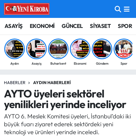
ASAYİŞ
Aydın Nöbetçi Eczaneler
ASAYİŞ
EKONOMİ
GÜNCEL
SİYASET
SPOR
BİLİM-TEKNOLOJİ
Aydın Hava Durumu
ÇEVRE
Aydin Namaz Vakitleri
Aydın
Asayiş
Buharkent
Ekonomi
Gündem
Spor
DÜNYA
Aydın Trafik Yoğunluk Haritası
HABERLER
AYDIN HABERLERI
EĞİTİM
Süper Lig Puan Durumu ve Fikstür
AYTO üyeleri sektörel
EKONOMİ
Tüm Manşetler
yenilikleri yerinde inceliyor
AYTO 6. Meslek Komitesi üyeleri, İstanbul’daki iki
GÜNCEL
Son Dakika Haberleri
büyük fuarı ziyaret ederek sektördeki yeni
teknoloji ve ürünleri yerinde inceledi.
GÜNDEM
Haber Arşivi