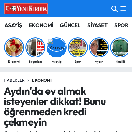
ASAYİŞ
Aydın Nöbetçi Eczaneler
ASAYİŞ
EKONOMİ
GÜNCEL
SİYASET
SPOR
BİLİM-TEKNOLOJİ
Aydın Hava Durumu
ÇEVRE
Aydin Namaz Vakitleri
Ekonomi
Kuşadası
Asayiş
Spor
Aydın
Nazilli
DÜNYA
Aydın Trafik Yoğunluk Haritası
HABERLER
EKONOMI
EĞİTİM
Süper Lig Puan Durumu ve Fikstür
Aydın'da ev almak
EKONOMİ
Tüm Manşetler
isteyenler dikkat! Bunu
öğrenmeden kredi
GÜNCEL
Son Dakika Haberleri
çekmeyin
GÜNDEM
Haber Arşivi