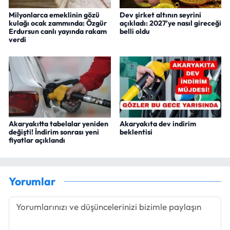
Milyonlarca emeklinin gözü
Dev şirket altının seyrini
kulağı ocak zammında: Özgür
açıkladı: 2027’ye nasıl gireceği
Erdursun canlı yayında rakam
belli oldu
verdi
Akaryakıtta tabelalar yeniden
Akaryakıta dev indirim
değişti! İndirim sonrası yeni
beklentisi
fiyatlar açıklandı
Yorumlar