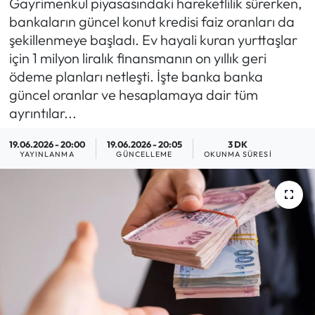
Gayrimenkul piyasasındaki hareketlilik sürerken,
bankaların güncel konut kredisi faiz oranları da
MAGAZİN
şekillenmeye başladı. Ev hayali kuran yurttaşlar
için 1 milyon liralık finansmanın on yıllık geri
SAĞLIK
ödeme planları netleşti. İşte banka banka
güncel oranlar ve hesaplamaya dair tüm
SİYASET
ayrıntılar...
SPOR
19.06.2026 - 20:00
19.06.2026 - 20:05
3 DK
YAYINLANMA
GÜNCELLEME
OKUNMA SÜRESI
TARIM
TURİZM
YAŞAM
RESMİ İLANLAR
HABER İLAN