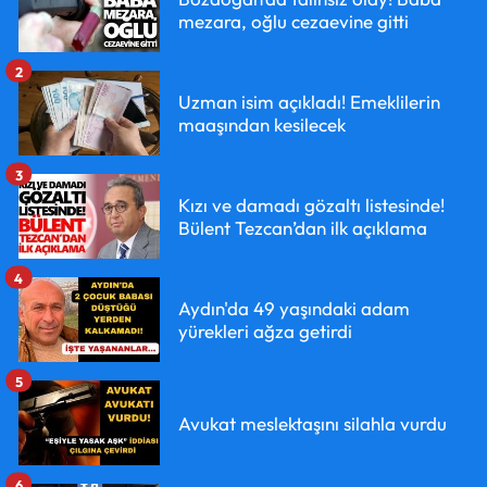
mezara, oğlu cezaevine gitti
2
Uzman isim açıkladı! Emeklilerin
maaşından kesilecek
3
Kızı ve damadı gözaltı listesinde!
Bülent Tezcan’dan ilk açıklama
4
Aydın'da 49 yaşındaki adam
yürekleri ağza getirdi
5
Avukat meslektaşını silahla vurdu
6