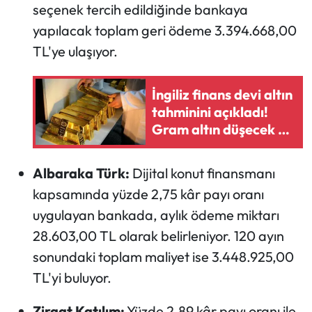
seçenek tercih edildiğinde bankaya
yapılacak toplam geri ödeme 3.394.668,00
TL'ye ulaşıyor.
İngiliz finans devi altın
tahminini açıkladı!
Gram altın düşecek mi
yükselecek mi?
Albaraka Türk:
Dijital konut finansmanı
kapsamında yüzde 2,75 kâr payı oranı
uygulayan bankada, aylık ödeme miktarı
28.603,00 TL olarak belirleniyor. 120 ayın
sonundaki toplam maliyet ise 3.448.925,00
TL'yi buluyor.
Ziraat Katılım:
Yüzde 2,89 kâr payı oranı ile