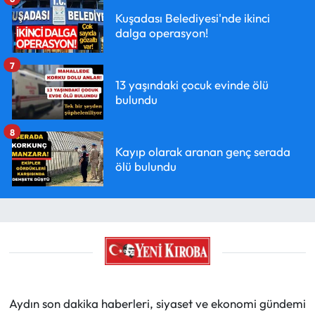
Kuşadası Belediyesi'nde ikinci
dalga operasyon!
7
13 yaşındaki çocuk evinde ölü
bulundu
8
Kayıp olarak aranan genç serada
ölü bulundu
Aydın son dakika haberleri, siyaset ve ekonomi gündemi