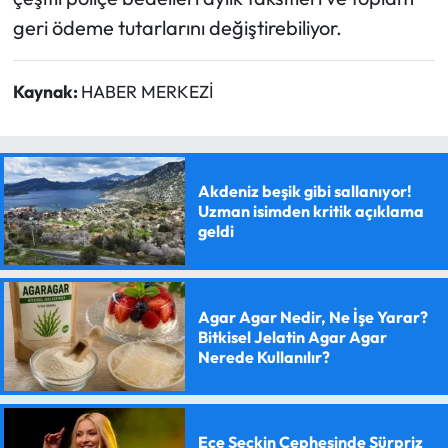
geri ödeme tutarlarını değiştirebiliyor.
Kaynak:
HABER MERKEZİ
Akdeniz beşik gibi sallanıyor!
Uzman isimden kritik açıklama
geldi
Agar Agar Nedir, Ne İşe Yarar?
Bitkisel Jelatin Agar Agar
Nerede Kullanılır?
Ece Seçkin Cephesinde Sürpriz