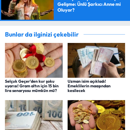
Gelişme: Ünlü Şarkıcı Anne mi
Oluyor?
Bunlar da ilginizi çekebilir
Selçuk Geçer'den kur şoku
Uzman isim açıkladı!
uyarısı! Gram altın için 15 bin
Emeklilerin maaşından
lira senaryosu mümkün mü?
kesilecek