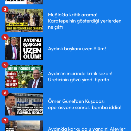
3
Muğla’da kritik arama!
Karatepe’nin gösterdiği yerlerden
ne çıktı
4
Aydınlı başkanı üzen ölüm!
5
Aydın’ın incirinde kritik sezon!
Üreticinin gözü şimdi fiyatta
6
Ömer Günel’den Kuşadası
operasyonu sonrası bomba iddia!
7
Aydın’da korku dolu yangın! Alevler