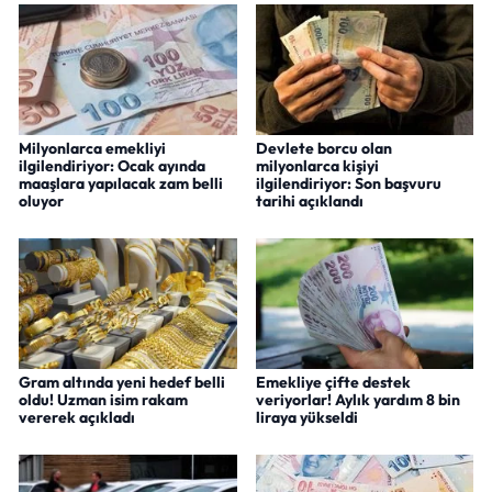
Milyonlarca emekliyi
Devlete borcu olan
ilgilendiriyor: Ocak ayında
milyonlarca kişiyi
maaşlara yapılacak zam belli
ilgilendiriyor: Son başvuru
oluyor
tarihi açıklandı
Gram altında yeni hedef belli
Emekliye çifte destek
oldu! Uzman isim rakam
veriyorlar! Aylık yardım 8 bin
vererek açıkladı
liraya yükseldi