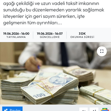
aşağı çekildiği ve uzun vadeli taksit imkanının
MAGAZİN
sunulduğu bu düzenlemeden yararlık sağlamak
isteyenler için geri sayım sürerken, işte
SAĞLIK
gelişmenin tüm ayrıntıları...
19.06.2026 - 16:00
19.06.2026 - 16:07
3 DK
SİYASET
YAYINLANMA
GÜNCELLEME
OKUNMA SÜRESI
SPOR
TARIM
TURİZM
YAŞAM
RESMİ İLANLAR
HABER İLAN
Paylaş
-
+