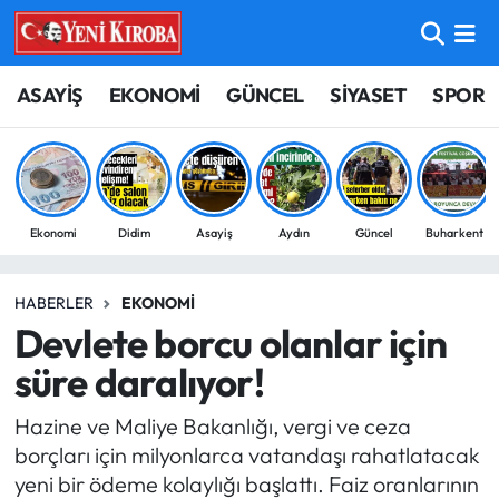
ASAYİŞ
Aydın Nöbetçi Eczaneler
ASAYİŞ
EKONOMİ
GÜNCEL
SİYASET
SPOR
BİLİM-TEKNOLOJİ
Aydın Hava Durumu
ÇEVRE
Aydin Namaz Vakitleri
Ekonomi
Didim
Asayiş
Aydın
Güncel
Buharkent
DÜNYA
Aydın Trafik Yoğunluk Haritası
HABERLER
EKONOMI
EĞİTİM
Süper Lig Puan Durumu ve Fikstür
Devlete borcu olanlar için
EKONOMİ
Tüm Manşetler
süre daralıyor!
Hazine ve Maliye Bakanlığı, vergi ve ceza
GÜNCEL
Son Dakika Haberleri
borçları için milyonlarca vatandaşı rahatlatacak
yeni bir ödeme kolaylığı başlattı. Faiz oranlarının
GÜNDEM
Haber Arşivi