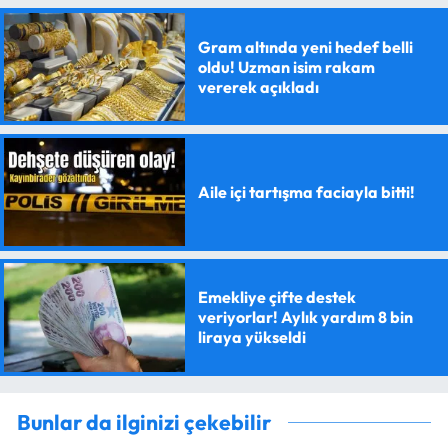
Gram altında yeni hedef belli
oldu! Uzman isim rakam
vererek açıkladı
Aile içi tartışma faciayla bitti!
Emekliye çifte destek
veriyorlar! Aylık yardım 8 bin
liraya yükseldi
Bunlar da ilginizi çekebilir