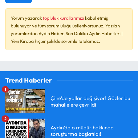
Yorum yazarak
topluluk kurallarımızı
kabul etmiş
bulunuyor ve tüm sorumluluğu üstleniyorsunuz. Yazılan
yorumlardan Aydın Haber, Son Dakika Aydın Haberleri |
Yeni Kıroba hiçbir şekilde sorumlu tutulamaz.
Trend Haberler
1
Çine’de yollar değişiyor! Gözler bu
mahallelere çevrildi
2
Aydın’da o müdür hakkında
soruşturma başlatıldı!