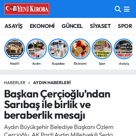
ASAYİŞ
Aydın Nöbetçi Eczaneler
ASAYİŞ
EKONOMİ
GÜNCEL
SİYASET
SPOR
BİLİM-TEKNOLOJİ
Aydın Hava Durumu
ÇEVRE
Aydin Namaz Vakitleri
Nazilli
Aydın
Kuşadası
Ekonomi
Spor
Asayiş
DÜNYA
Aydın Trafik Yoğunluk Haritası
HABERLER
AYDIN HABERLERI
EĞİTİM
Süper Lig Puan Durumu ve Fikstür
Başkan Çerçioğlu’ndan
EKONOMİ
Tüm Manşetler
Sarıbaş ile birlik ve
beraberlik mesajı
GÜNCEL
Son Dakika Haberleri
Aydın Büyükşehir Belediye Başkanı Özlem
GÜNDEM
Haber Arşivi
Çerçioğlu, AK Parti Aydın Milletvekili Seda