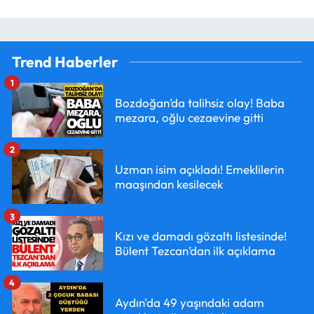
Trend Haberler
1
Bozdoğan’da talihsiz olay! Baba
mezara, oğlu cezaevine gitti
2
Uzman isim açıkladı! Emeklilerin
maaşından kesilecek
3
Kızı ve damadı gözaltı listesinde!
Bülent Tezcan’dan ilk açıklama
4
Aydın'da 49 yaşındaki adam