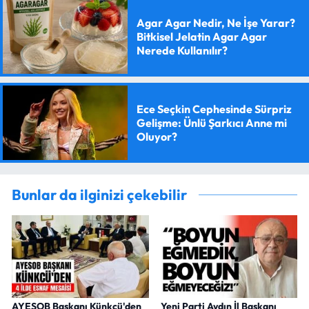
Agar Agar Nedir, Ne İşe Yarar?
Bitkisel Jelatin Agar Agar
Nerede Kullanılır?
Ece Seçkin Cephesinde Sürpriz
Gelişme: Ünlü Şarkıcı Anne mi
Oluyor?
Bunlar da ilginizi çekebilir
AYESOB Başkanı Künkcü'den
Yeni Parti Aydın İl Başkanı