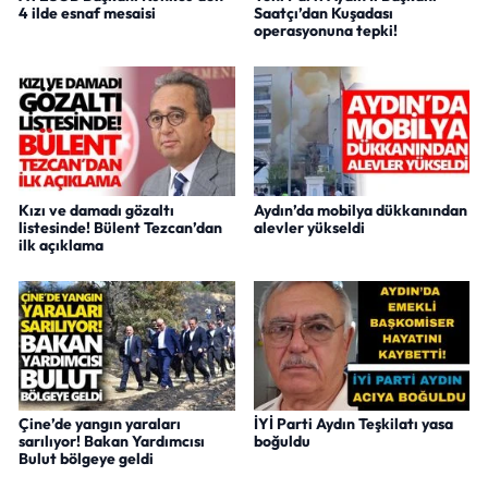
4 ilde esnaf mesaisi
Saatçı’dan Kuşadası
operasyonuna tepki!
Kızı ve damadı gözaltı
Aydın’da mobilya dükkanından
listesinde! Bülent Tezcan’dan
alevler yükseldi
ilk açıklama
Çine’de yangın yaraları
İYİ Parti Aydın Teşkilatı yasa
sarılıyor! Bakan Yardımcısı
boğuldu
Bulut bölgeye geldi