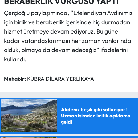
BERABERLİK VURGUSU YAPTI
Çerçioğlu paylaşımında, “Efeler diyarı Aydınımız
için birlik ve beraberlik içerisinde hiç durmadan
hizmet üretmeye devam ediyoruz. Bu güne
kadar vatandaşlarımızın her zaman yanlarında
olduk, olmaya da devam edeceğiz” ifadelerini
kullandı.
Muhabir:
KÜBRA DİLARA YERLİKAYA
Akdeniz beşik gibi sallanıyor!
Uzman isimden kritik açıklama
geldi