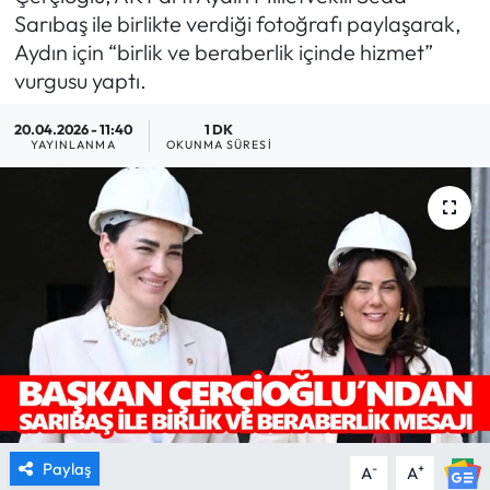
Sarıbaş ile birlikte verdiği fotoğrafı paylaşarak,
MAGAZİN
Aydın için “birlik ve beraberlik içinde hizmet”
vurgusu yaptı.
SAĞLIK
20.04.2026 - 11:40
1 DK
YAYINLANMA
OKUNMA SÜRESI
SİYASET
SPOR
TARIM
TURİZM
YAŞAM
RESMİ İLANLAR
Paylaş
-
+
A
A
HABER İLAN