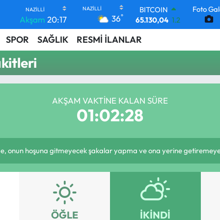
Foto Gal
BITCOIN
°
36
Akşam
20:17
65.130,04
1.2
DOLAR
SPOR
SAĞLIK
RESMİ İLANLAR
47,7106
0.17
EURO
itleri
55,1652
0.27
STERLİN
64,4046
0.35
GRAM ALTIN
AKŞAM VAKTINE KALAN SÜRE
6618.49
2.12
01:02:28
BİST100
13.773
-19
, onun hoşuna gitmeyecek şakalar yapma ve ona yerine getiremeyeceğ
ÖĞLE
İKINDI