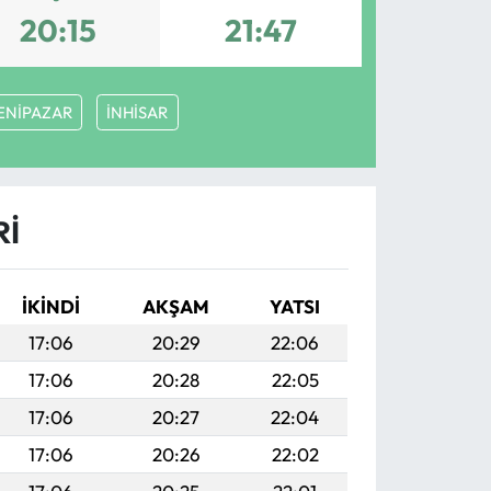
20:15
21:47
ENİPAZAR
İNHİSAR
RI
İKINDI
AKŞAM
YATSI
17:06
20:29
22:06
17:06
20:28
22:05
17:06
20:27
22:04
17:06
20:26
22:02