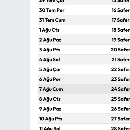
29 Tem Çar
15 Safer
30 Tem Per
16 Safer
31 Tem Cum
17 Safer
1 Ağu Cts
18 Safer
2 Ağu Paz
19 Safer
3 Ağu Pts
20 Safe
4 Ağu Sal
21 Safer
5 Ağu Çar
22 Safer
6 Ağu Per
23 Safer
7 Ağu Cum
24 Safer
8 Ağu Cts
25 Safer
9 Ağu Paz
26 Safer
10 Ağu Pts
27 Safer
11 Ağu Sal
28 Safer