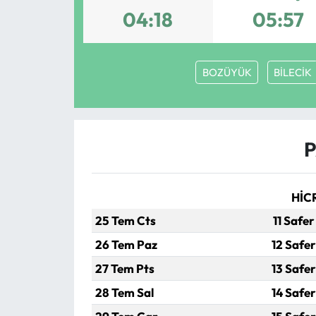
04:18
05:57
MAGAZİN
SAĞLIK
BOZÜYÜK
BİLECİK
SİYASET
SPOR
P
TARIM
HİC
TURİZM
25 Tem Cts
11 Safer
YAŞAM
26 Tem Paz
12 Safer
27 Tem Pts
13 Safer
RESMİ İLANLAR
28 Tem Sal
14 Safer
HABER İLAN