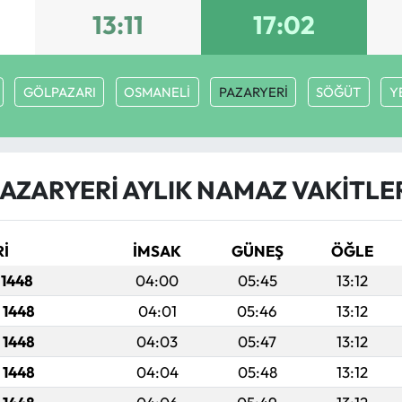
13:11
17:02
GÖLPAZARI
OSMANELİ
PAZARYERİ
SÖĞÜT
Y
AZARYERİ AYLIK NAMAZ VAKITLE
Rİ
İMSAK
GÜNEŞ
ÖĞLE
 1448
04:00
05:45
13:12
 1448
04:01
05:46
13:12
 1448
04:03
05:47
13:12
 1448
04:04
05:48
13:12