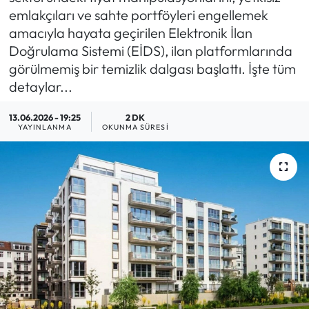
emlakçıları ve sahte portföyleri engellemek
MAGAZİN
amacıyla hayata geçirilen Elektronik İlan
Doğrulama Sistemi (EİDS), ilan platformlarında
SAĞLIK
görülmemiş bir temizlik dalgası başlattı. İşte tüm
detaylar...
SİYASET
13.06.2026 - 19:25
2 DK
YAYINLANMA
OKUNMA SÜRESI
SPOR
TARIM
TURİZM
YAŞAM
RESMİ İLANLAR
HABER İLAN