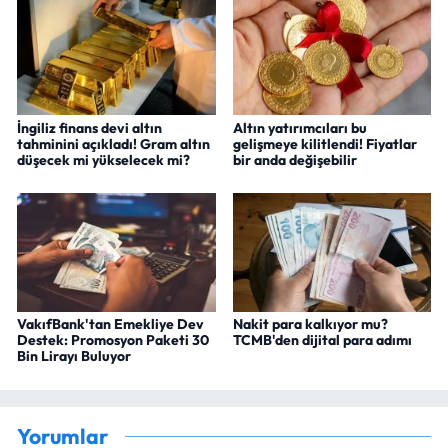
İngiliz finans devi altın
Altın yatırımcıları bu
tahminini açıkladı! Gram altın
gelişmeye kilitlendi! Fiyatlar
düşecek mi yükselecek mi?
bir anda değişebilir
VakıfBank'tan Emekliye Dev
Nakit para kalkıyor mu?
Destek: Promosyon Paketi 30
TCMB'den dijital para adımı
Bin Lirayı Buluyor
Yorumlar