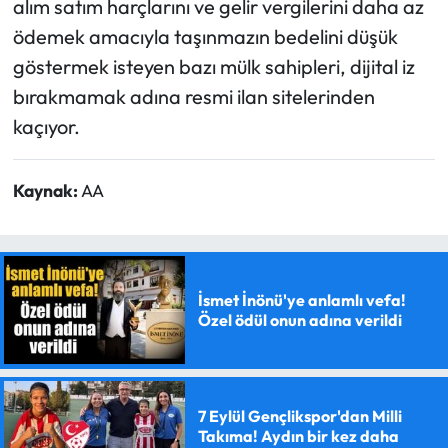
alım satım harçlarını ve gelir vergilerini daha az
ödemek amacıyla taşınmazın bedelini düşük
göstermek isteyen bazı mülk sahipleri, dijital iz
bırakmamak adına resmi ilan sitelerinden
kaçıyor.
Kaynak:
AA
İsmet İnönü'ye anlamlı vefa!
Özel ödül onun adına verildi
7 Eylül Gençlikspor'dan Milli
Takıma! Aydın bir kez daha