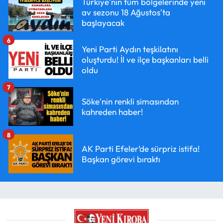
Türkiye'nin tüm bölgelerinde yeni
av sezonu 18 Ağustos'ta
başlayacak
6
Yeni Parti Aydın teşkilatını
oluşturdu! İl ve ilçe başkanları belli
oldu
7
Söke'nin renkli simasından
kahreden haber!
8
AK Parti Efeler’de sürpriz istifa!
Başkan görevi bıraktı