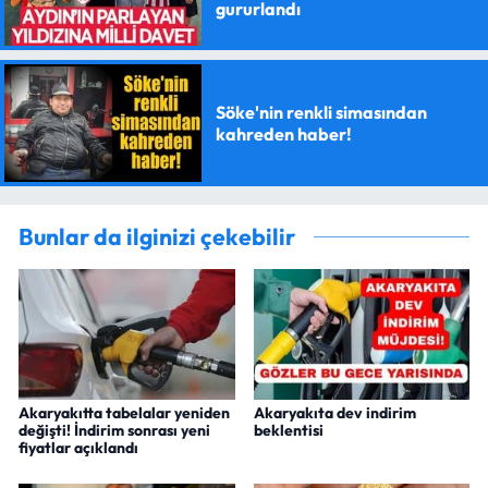
gururlandı
Söke'nin renkli simasından
kahreden haber!
Bunlar da ilginizi çekebilir
Akaryakıtta tabelalar yeniden
Akaryakıta dev indirim
değişti! İndirim sonrası yeni
beklentisi
fiyatlar açıklandı