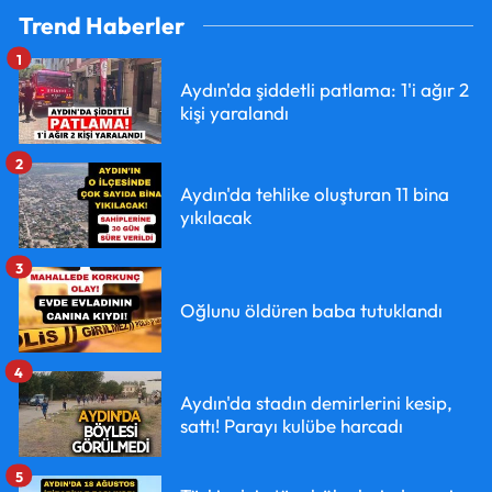
Trend Haberler
1
Aydın'da şiddetli patlama: 1'i ağır 2
kişi yaralandı
2
Aydın'da tehlike oluşturan 11 bina
yıkılacak
3
Oğlunu öldüren baba tutuklandı
4
Aydın'da stadın demirlerini kesip,
sattı! Parayı kulübe harcadı
5