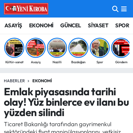
ASAYİŞ
Aydın Nöbetçi Eczaneler
ASAYİŞ
EKONOMİ
GÜNCEL
SİYASET
SPOR
BİLİM-TEKNOLOJİ
Aydın Hava Durumu
ÇEVRE
Aydin Namaz Vakitleri
Kültür-sanat
Asayiş
Nazilli
Bozdoğan
Spor
Gündem
DÜNYA
Aydın Trafik Yoğunluk Haritası
HABERLER
EKONOMI
EĞİTİM
Süper Lig Puan Durumu ve Fikstür
Emlak piyasasında tarihi
EKONOMİ
Tüm Manşetler
olay! Yüz binlerce ev ilanı bu
yüzden silindi
GÜNCEL
Son Dakika Haberleri
Ticaret Bakanlığı tarafından gayrimenkul
GÜNDEM
Haber Arşivi
sektöründeki fiyat manipülasyonlarını, yetkisiz