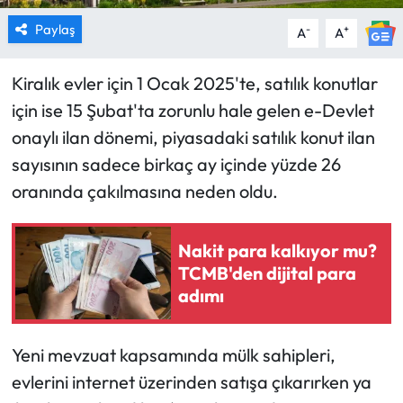
Paylaş
-
+
A
A
Kiralık evler için 1 Ocak 2025'te, satılık konutlar
için ise 15 Şubat'ta zorunlu hale gelen e-Devlet
onaylı ilan dönemi, piyasadaki satılık konut ilan
sayısının sadece birkaç ay içinde yüzde 26
oranında çakılmasına neden oldu.
Nakit para kalkıyor mu?
TCMB'den dijital para
adımı
Yeni mevzuat kapsamında mülk sahipleri,
evlerini internet üzerinden satışa çıkarırken ya