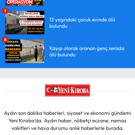
7
13 yaşındaki çocuk evinde ölü
bulundu
8
Kayıp olarak aranan genç serada
ölü bulundu
Aydın son dakika haberleri, siyaset ve ekonomi gündemi
Yeni Kıroba'da. Aydın haber, nöbetçi eczane, namaz
vakitleri ve hava durumu anlık haberlerle burada.