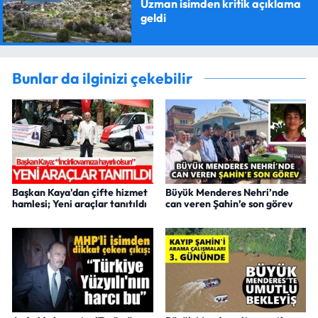
Uzman isimden kritik açıklama
geldi
Bunlar da ilginizi çekebilir
Başkan Kaya'dan çifte hizmet
Büyük Menderes Nehri’nde
hamlesi; Yeni araçlar tanıtıldı
can veren Şahin’e son görev