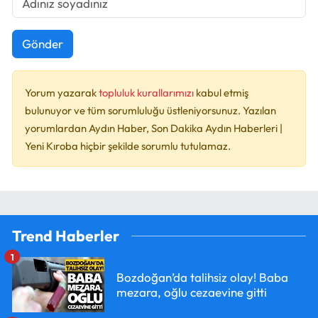
Gönder
Yorum yazarak
topluluk kurallarımızı
kabul etmiş
bulunuyor ve tüm sorumluluğu üstleniyorsunuz. Yazılan
yorumlardan Aydın Haber, Son Dakika Aydın Haberleri |
Yeni Kıroba hiçbir şekilde sorumlu tutulamaz.
Trend Haberler
1
Bozdoğan’da talihsiz olay! Baba
mezara, oğlu cezaevine gitti