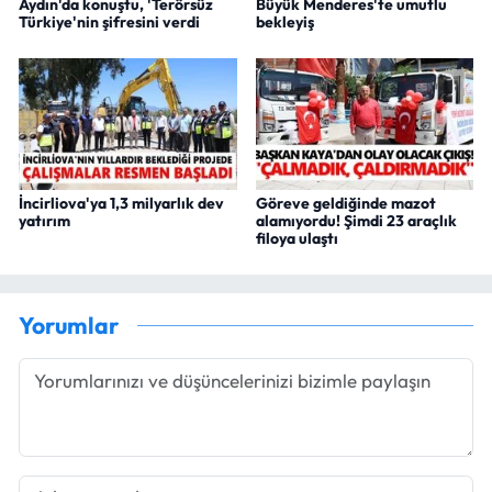
Aydın'da konuştu, 'Terörsüz
Büyük Menderes'te umutlu
Türkiye'nin şifresini verdi
bekleyiş
İncirliova'ya 1,3 milyarlık dev
Göreve geldiğinde mazot
yatırım
alamıyordu! Şimdi 23 araçlık
filoya ulaştı
Yorumlar