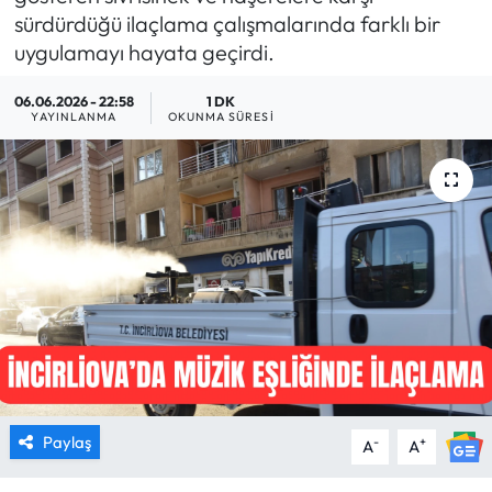
sürdürdüğü ilaçlama çalışmalarında farklı bir
MAGAZİN
uygulamayı hayata geçirdi.
SAĞLIK
06.06.2026 - 22:58
1 DK
YAYINLANMA
OKUNMA SÜRESI
SİYASET
SPOR
TARIM
TURİZM
YAŞAM
RESMİ İLANLAR
Paylaş
-
+
A
A
HABER İLAN