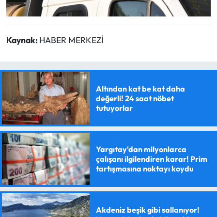
Kaynak:
HABER MERKEZİ
Altından kat be kat daha
değerli! 24 saat nöbet
tutuyorlar
Yargıtay'dan milyonlarca
çalışanı ilgilendiren karar! Prim
tartışmasına noktayı koydu
Akdeniz beşik gibi sallanıyor!