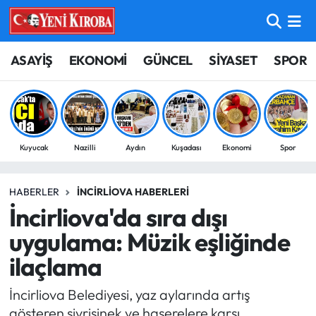
ASAYİŞ
Aydın Nöbetçi Eczaneler
ASAYİŞ
EKONOMİ
GÜNCEL
SİYASET
SPOR
BİLİM-TEKNOLOJİ
Aydın Hava Durumu
ÇEVRE
Aydin Namaz Vakitleri
Kuyucak
Nazilli
Aydın
Kuşadası
Ekonomi
Spor
DÜNYA
Aydın Trafik Yoğunluk Haritası
HABERLER
İNCIRLIOVA HABERLERI
EĞİTİM
Süper Lig Puan Durumu ve Fikstür
İncirliova'da sıra dışı
EKONOMİ
Tüm Manşetler
uygulama: Müzik eşliğinde
ilaçlama
GÜNCEL
Son Dakika Haberleri
İncirliova Belediyesi, yaz aylarında artış
GÜNDEM
Haber Arşivi
gösteren sivrisinek ve haşerelere karşı