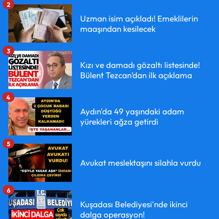
2
Uzman isim açıkladı! Emeklilerin
maaşından kesilecek
3
Kızı ve damadı gözaltı listesinde!
Bülent Tezcan’dan ilk açıklama
4
Aydın'da 49 yaşındaki adam
yürekleri ağza getirdi
5
Avukat meslektaşını silahla vurdu
6
Kuşadası Belediyesi'nde ikinci
dalga operasyon!