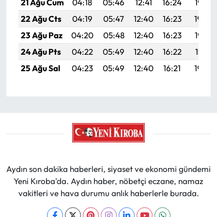
21 Ağu Cum
04:18
05:46
12:41
16:24
19:25
22 Ağu Cts
04:19
05:47
12:40
16:23
19:24
23 Ağu Paz
04:20
05:48
12:40
16:23
19:22
24 Ağu Pts
04:22
05:49
12:40
16:22
19:21
25 Ağu Sal
04:23
05:49
12:40
16:21
19:20
Aydın son dakika haberleri, siyaset ve ekonomi gündemi
Yeni Kıroba'da. Aydın haber, nöbetçi eczane, namaz
vakitleri ve hava durumu anlık haberlerle burada.