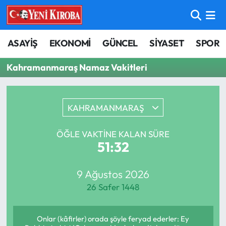
ASAYİŞ
Aydın Nöbetçi Eczaneler
ASAYİŞ
EKONOMİ
GÜNCEL
SİYASET
SPOR
BİLİM-TEKNOLOJİ
Aydın Hava Durumu
Kahramanmaraş Namaz Vakitleri
ÇEVRE
Aydin Namaz Vakitleri
KAHRAMANMARAŞ
DÜNYA
Aydın Trafik Yoğunluk Haritası
ÖĞLE VAKTINE KALAN SÜRE
EĞİTİM
Süper Lig Puan Durumu ve Fikstür
51:32
EKONOMİ
Tüm Manşetler
9 Ağustos 2026
26 Safer 1448
GÜNCEL
Son Dakika Haberleri
GÜNDEM
Haber Arşivi
Onlar (kâfirler) orada şöyle feryad ederler: Ey