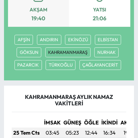
AKŞAM
YATSI
19:40
21:06
AFŞİN
ANDIRIN
EKİNÖZÜ
ELBİSTAN
GÖKSUN
KAHRAMANMARAŞ
NURHAK
PAZARCIK
TÜRKOĞLU
ÇAĞLAYANCERİT
KAHRAMANMARAŞ AYLIK NAMAZ
VAKITLERI
İMSAK
GÜNEŞ
ÖĞLE
İKINDI
AKŞA
25 Tem Cts
03:45
05:23
12:44
16:34
19:54