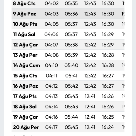
8 Ağu Cts
04:02
05:35
12:43
16:30
19:41
9 Ağu Paz
04:03
05:36
12:43
16:30
19:40
10 Ağu Pts
04:05
05:37
12:43
16:30
19:39
11 Ağu Sal
04:06
05:37
12:43
16:29
19:38
12 Ağu Çar
04:07
05:38
12:42
16:29
19:37
13 Ağu Per
04:08
05:39
12:42
16:28
19:35
14 Ağu Cum
04:10
05:40
12:42
16:28
19:34
15 Ağu Cts
04:11
05:41
12:42
16:27
19:33
16 Ağu Paz
04:12
05:42
12:42
16:27
19:32
17 Ağu Pts
04:13
05:43
12:41
16:26
19:30
18 Ağu Sal
04:14
05:43
12:41
16:26
19:29
19 Ağu Çar
04:16
05:44
12:41
16:25
19:28
20 Ağu Per
04:17
05:45
12:41
16:24
19:27