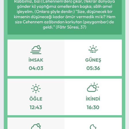
Rabbimiz, bizi (Cehennem'den) çıkar, (tekrar dünyaya
gönder ki) yaptığımız amellerden başka; sâlih amel
MAGAZİN
işleyelim. (Onlara şöyle denilir:) "Size, düşünecek bir
kimsenin düşüneceği kadar ömür vermedik mi ki? Hem
size Cehennem azâbından korkutan (peygamber) de
SAĞLIK
geldi." (Fâtır Sûresi, 37)
SİYASET
SPOR
İMSAK
GÜNEŞ
04:03
05:36
TARIM
TURİZM
YAŞAM
ÖĞLE
İKINDI
12:43
16:30
RESMİ İLANLAR
HABER İLAN