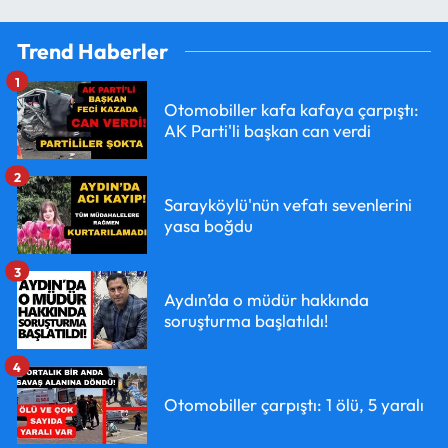
Trend Haberler
1
Otomobiller kafa kafaya çarpıştı:
AK Parti'li başkan can verdi
2
Sarayköylü'nün vefatı sevenlerini
yasa boğdu
3
Aydın’da o müdür hakkında
soruşturma başlatıldı!
4
Otomobiller çarpıştı: 1 ölü, 5 yaralı