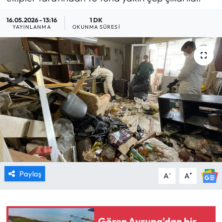
MAGAZİN
16.05.2026 - 13:16
1 DK
YAYINLANMA
OKUNMA SÜRESI
SAĞLIK
SİYASET
SPOR
TARIM
TURİZM
YAŞAM
Paylaş
-
+
A
A
RESMİ İLANLAR
HABER İLAN
Gören Avrupa'dan bir