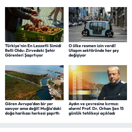
Türkiye'nin En Lezzetli Simidi
O ülke resmen izin verdi!
Belli Oldu: Zirvedeki Şehir
Ulaşım sektöründe her şey
Görenleri Şaşırtıyor
değişiyor
Gören Avrupa'dan bir yer
Aydın ve çevresine kırmızı
sanıyor ama değil! Muğla'daki
alarm! Prof. Dr. Orhan Şen 15
doğa harikası herkesi şaşırttı
günlük tehlikeyi açıkladı