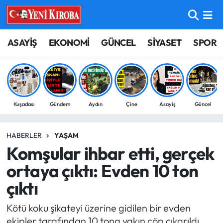
ASAYİŞ
Aydın Nöbetçi Eczaneler
ASAYİŞ
EKONOMİ
GÜNCEL
SİYASET
SPOR
BİLİM-TEKNOLOJİ
Aydın Hava Durumu
ÇEVRE
Aydin Namaz Vakitleri
Kuşadası
Gündem
Aydın
Çine
Asayiş
Güncel
DÜNYA
Aydın Trafik Yoğunluk Haritası
HABERLER
YAŞAM
EĞİTİM
Süper Lig Puan Durumu ve Fikstür
Komşular ihbar etti, gerçek
EKONOMİ
Tüm Manşetler
ortaya çıktı: Evden 10 ton
çıktı
GÜNCEL
Son Dakika Haberleri
Kötü koku şikateyi üzerine gidilen bir evden
GÜNDEM
Haber Arşivi
ekipler tarafından 10 tona yakın çöp çıkarıldı.