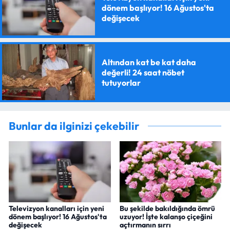
dönem başlıyor! 16 Ağustos'ta
değişecek
Altından kat be kat daha
değerli! 24 saat nöbet
tutuyorlar
Bunlar da ilginizi çekebilir
Televizyon kanalları için yeni
Bu şekilde bakıldığında ömrü
dönem başlıyor! 16 Ağustos'ta
uzuyor! İşte kalanşo çiçeğini
değişecek
açtırmanın sırrı