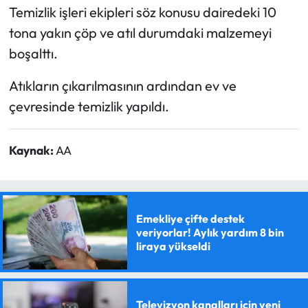
Temizlik işleri ekipleri söz konusu dairedeki 10
tona yakın çöp ve atıl durumdaki malzemeyi
boşalttı.
Atıkların çıkarılmasının ardından ev ve
çevresinde temizlik yapıldı.
Kaynak:
AA
Emekliye çifte destek
veriyorlar! Aylık yardım 8 bin
liraya yükseldi
Televizyon kanalları için yeni