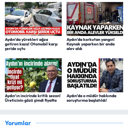
Aydın’da yürekleri ağza
Aydın’da korkutan yangın!
getiren kaza! Otomobil karşı
Kaynak yaparken bir anda
şeride uçtu
alev aldı
Aydın’ın incirinde kritik sezon!
Aydın’da o müdür hakkında
Üreticinin gözü şimdi fiyatta
soruşturma başlatıldı!
Yorumlar