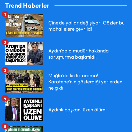
Trend Haberler
1
Çine’de yollar değişiyor! Gözler bu
mahallelere çevrildi
2
Aydın’da o müdür hakkında
soruşturma başlatıldı!
3
Muğla’da kritik arama!
Karatepe’nin gösterdiği yerlerden
ne çıktı
4
Aydınlı başkanı üzen ölüm!
5