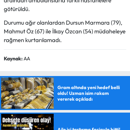
ardından ambulanslarla farklı hastanelere
götürüldü.
Durumu ağır olanlardan Dursun Marmara (79),
Mahmut Öz (67) ile İlkay Özcan (54) müdaheleye
rağmen kurtarılamadı.
Kaynak:
AA
Gram altında yeni hedef belli
oldu! Uzman isim rakam
vererek açıkladı
Aile içi tartışma faciayla bitti!