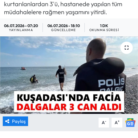
kurtarılanlardan 3'ü, hastanede yapılan tüm
MAGAZİN
müdahalelere rağmen yaşamını yitirdi.
06.07.2026 - 07:20
06.07.2026 - 18:10
1 DK
SAĞLIK
YAYINLANMA
GÜNCELLEME
OKUNMA SÜRESI
SİYASET
SPOR
TARIM
TURİZM
YAŞAM
RESMİ İLANLAR
Paylaş
-
+
A
A
HABER İLAN