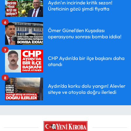
Aydın’ın incirinde kritik sezon!
Üreticinin gözü şimdi fiyatta
6
Ömer Günel’den Kuşadası
operasyonu sonrası bomba iddia!
7
CHP Aydın’da bir ilçe başkanı daha
atandı
8
Aydın’da korku dolu yangın! Alevler
siteye ve otoyola doğru ilerledi