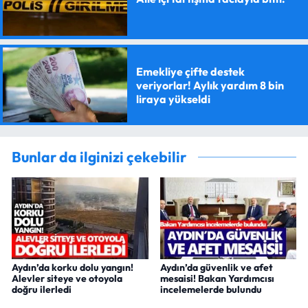
Emekliye çifte destek
veriyorlar! Aylık yardım 8 bin
liraya yükseldi
Bunlar da ilginizi çekebilir
Aydın’da korku dolu yangın!
Aydın’da güvenlik ve afet
Alevler siteye ve otoyola
mesaisi! Bakan Yardımcısı
doğru ilerledi
incelemelerde bulundu