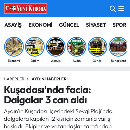
ASAYİŞ
Aydın Nöbetçi Eczaneler
ASAYİŞ
EKONOMİ
GÜNCEL
SİYASET
SPOR
BİLİM-TEKNOLOJİ
Aydın Hava Durumu
ÇEVRE
Aydin Namaz Vakitleri
Ekonomi
Didim
Asayiş
Aydın
Güncel
Buharkent
DÜNYA
Aydın Trafik Yoğunluk Haritası
HABERLER
AYDIN HABERLERI
EĞİTİM
Süper Lig Puan Durumu ve Fikstür
Kuşadası'nda facia:
EKONOMİ
Tüm Manşetler
Dalgalar 3 can aldı
Aydın'ın Kuşadası ilçesindeki Sevgi Plajı'nda
GÜNCEL
Son Dakika Haberleri
dalgalara kapılan 12 kişi için zamanla yarış
başladı. Ekipler ve vatandaşlar tarafından
GÜNDEM
Haber Arşivi