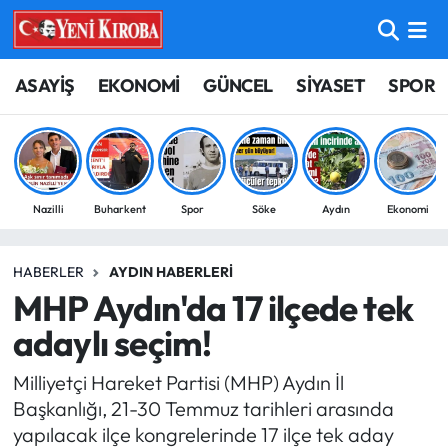
ASAYİŞ
Aydın Nöbetçi Eczaneler
ASAYİŞ
EKONOMİ
GÜNCEL
SİYASET
SPOR
BİLİM-TEKNOLOJİ
Aydın Hava Durumu
ÇEVRE
Aydin Namaz Vakitleri
Nazilli
Buharkent
Spor
Söke
Aydın
Ekonomi
DÜNYA
Aydın Trafik Yoğunluk Haritası
HABERLER
AYDIN HABERLERI
EĞİTİM
Süper Lig Puan Durumu ve Fikstür
MHP Aydın'da 17 ilçede tek
EKONOMİ
Tüm Manşetler
adaylı seçim!
Milliyetçi Hareket Partisi (MHP) Aydın İl
GÜNCEL
Son Dakika Haberleri
Başkanlığı, 21-30 Temmuz tarihleri arasında
yapılacak ilçe kongrelerinde 17 ilçe tek aday
GÜNDEM
Haber Arşivi