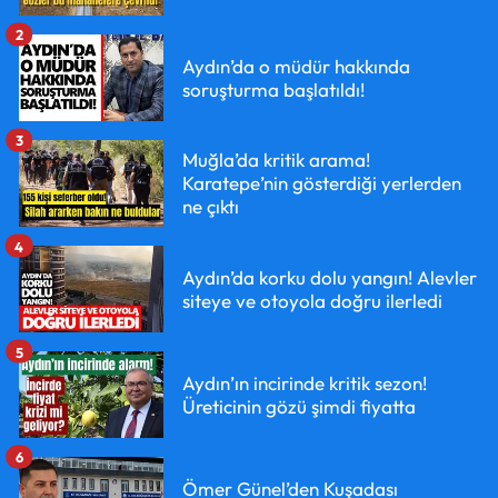
2
Aydın’da o müdür hakkında
soruşturma başlatıldı!
3
Muğla’da kritik arama!
Karatepe’nin gösterdiği yerlerden
ne çıktı
4
Aydın’da korku dolu yangın! Alevler
siteye ve otoyola doğru ilerledi
5
Aydın’ın incirinde kritik sezon!
Üreticinin gözü şimdi fiyatta
6
Ömer Günel’den Kuşadası