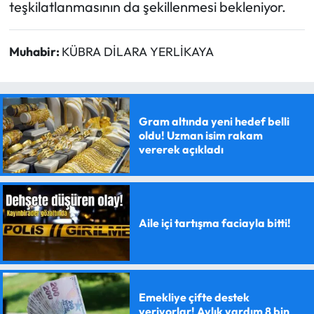
teşkilatlanmasının da şekillenmesi bekleniyor.
Muhabir:
KÜBRA DİLARA YERLİKAYA
Gram altında yeni hedef belli
oldu! Uzman isim rakam
vererek açıkladı
Aile içi tartışma faciayla bitti!
Emekliye çifte destek
veriyorlar! Aylık yardım 8 bin