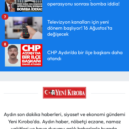
operasyonu sonrası bomba iddia!
7
Televizyon kanalları için yeni
dönem başlıyor! 16 Ağustos'ta
değişecek
8
CHP Aydın’da bir ilçe başkanı daha
atandı
Aydın son dakika haberleri, siyaset ve ekonomi gündemi
Yeni Kıroba'da. Aydın haber, nöbetçi eczane, namaz
vakitleri ve hava durumu anlık haberlerle burada.