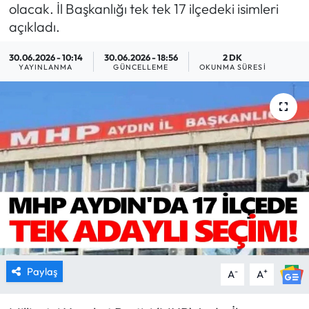
olacak. İl Başkanlığı tek tek 17 ilçedeki isimleri
MAGAZİN
açıkladı.
30.06.2026 - 10:14
30.06.2026 - 18:56
2 DK
SAĞLIK
YAYINLANMA
GÜNCELLEME
OKUNMA SÜRESI
SİYASET
SPOR
TARIM
TURİZM
YAŞAM
RESMİ İLANLAR
Paylaş
-
+
A
A
HABER İLAN