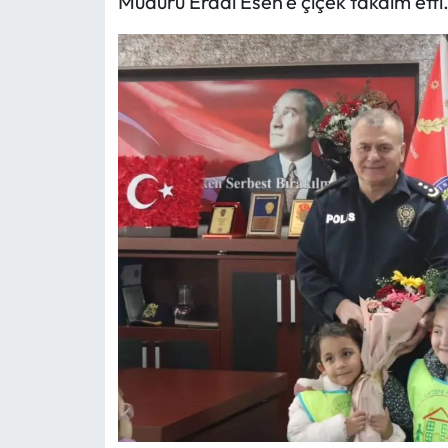
Müdürü Erdal Esen'e çiçek takdim etti