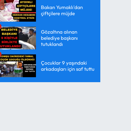
Bakan Yumaklı'dan
çiftçilere müjde
Gözaltına alınan
belediye başkanı
tutuklandı
Çocuklar 9 yaşındaki
arkadaşları için saf tuttu