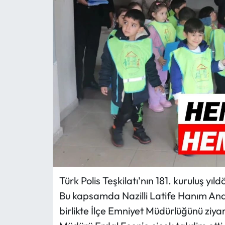
MAGAZİN
SAĞLIK
SİYASET
SPOR
TARIM
TURİZM
YAŞAM
Türk Polis Teşkilatı'nın 181. kuruluş yıld
Bu kapsamda Nazilli Latife Hanım Anao
RESMİ İLANLAR
birlikte İlçe Emniyet Müdürlüğünü ziyar
HABER İLAN