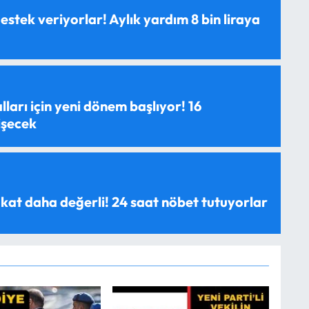
estek veriyorlar! Aylık yardım 8 bin liraya
ları için yeni dönem başlıyor! 16
işecek
 kat daha değerli! 24 saat nöbet tutuyorlar