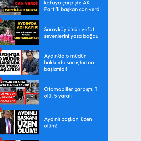
kafaya çarpıştı: AK
Parti'li başkan can verdi
Sarayköylü'nün vefatı
sevenlerini yasa boğdu
Aydın’da o müdür
hakkında soruşturma
başlatıldı!
Otomobiller çarpıştı: 1
ölü, 5 yaralı
Aydınlı başkanı üzen
ölüm!