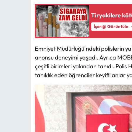
Tiryakilere kö
İçeriği Görüntüle
Emniyet Müdürlüğü'ndeki polislerin yakı
anonsu deneyimi yaşadı. Ayrıca MOBES
çeşitli birimleri yakından tanıdı. Polis
tanıklık eden öğrenciler keyifli anlar y