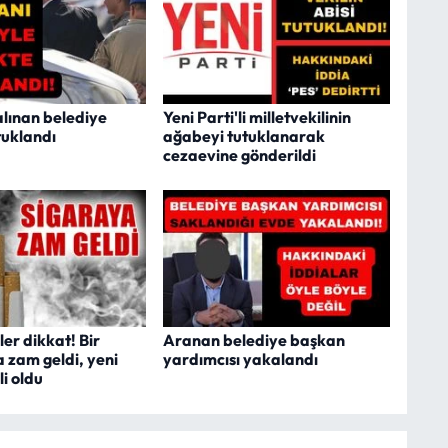
alınan belediye
Yeni Parti'li milletvekilinin
tuklandı
ağabeyi tutuklanarak
cezaevine gönderildi
ler dikkat! Bir
Aranan belediye başkan
 zam geldi, yeni
yardımcısı yakalandı
li oldu