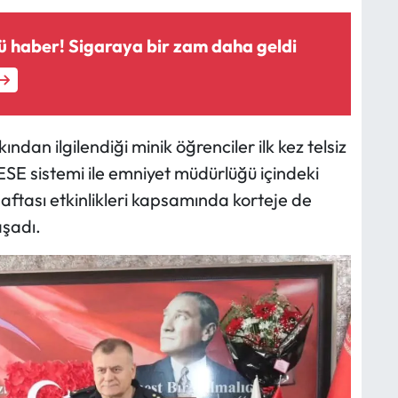
tü haber! Sigaraya bir zam daha geldi
ndan ilgilendiği minik öğrenciler ilk kez telsiz
E sistemi ile emniyet müdürlüğü içindeki
 Haftası etkinlikleri kapsamında korteje de
aşadı.