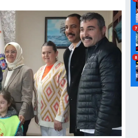
.
7
8