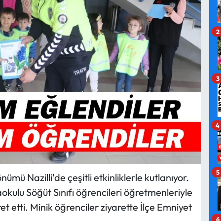
2
3
4
5
önümü Nazilli'de çeşitli etkinliklerle kutlanıyor.
kulu Söğüt Sınıfı öğrencileri öğretmenleriyle
et etti. Minik öğrenciler ziyarette İlçe Emniyet
6