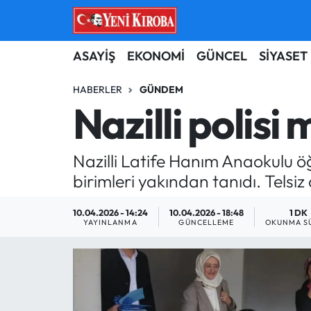
ASAYİŞ
Aydın Nöbetçi Eczaneler
ASAYİŞ
EKONOMİ
GÜNCEL
SİYASET
BİLİM-TEKNOLOJİ
Aydın Hava Durumu
HABERLER
GÜNDEM
Nazilli polisi 
ÇEVRE
Aydin Namaz Vakitleri
Nazilli Latife Hanım Anaokulu ö
DÜNYA
Aydın Trafik Yoğunluk Haritası
birimleri yakından tanıdı. Tels
EĞİTİM
Süper Lig Puan Durumu ve Fikstür
10.04.2026 - 14:24
10.04.2026 - 18:48
1 DK
YAYINLANMA
GÜNCELLEME
OKUNMA S
EKONOMİ
Tüm Manşetler
GÜNCEL
Son Dakika Haberleri
GÜNDEM
Haber Arşivi