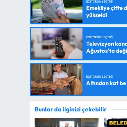
EDITÖRÜN SEÇTIĞI
Emekliye çifte d
yükseldi
EDITÖRÜN SEÇTIĞI
Televizyon kanal
Ağustos'ta değ
EDITÖRÜN SEÇTIĞI
Altından kat be
Bunlar da ilginizi çekebilir