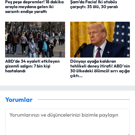
Peş peşe depremler! 18 dakika
Şam’da Facia! İki otobüs
arayla meydana gelen iki
çarpıştı: 35 ölü, 30 yaralı
sarsıntı endişe yarattı
ABD'de 34 eyaleti etkileyen
Dünyayı ayağa kaldıran
gizemli salgın: 7 bin kişi
tehlikeli deney itirafı! ABD'nin
hastalandı
30 ülkedeki ölümcül sırrı açığa
çıktı...
Yorumlar