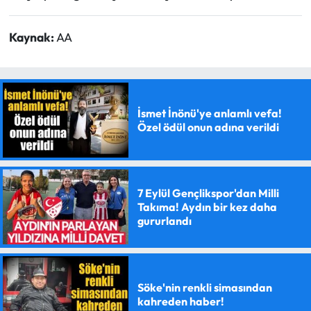
Kaynak:
AA
İsmet İnönü'ye anlamlı vefa!
Özel ödül onun adına verildi
7 Eylül Gençlikspor'dan Milli
Takıma! Aydın bir kez daha
gururlandı
Söke'nin renkli simasından
kahreden haber!