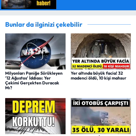
Bunlar da ilginizi çekebilir
Milyonları Paniğe Sürükleyen
Yer altında büyük facia! 32
'12 Ağustos' İddiası: Yer
madenci öldü, 10 kişi mahsur
Çekimi Gerçekten Duracak
Mı?