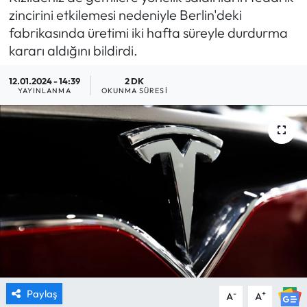
zincirini etkilemesi nedeniyle Berlin'deki
MAGAZİN
fabrikasında üretimi iki hafta süreyle durdurma
kararı aldığını bildirdi.
SAĞLIK
12.01.2024 - 14:39
2 DK
YAYINLANMA
OKUNMA SÜRESI
SİYASET
SPOR
TARIM
TURİZM
YAŞAM
RESMİ İLANLAR
Paylaş
-
+
A
A
HABER İLAN