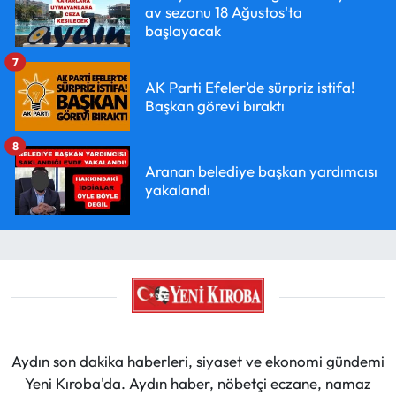
av sezonu 18 Ağustos'ta
başlayacak
7
AK Parti Efeler’de sürpriz istifa!
Başkan görevi bıraktı
8
Aranan belediye başkan yardımcısı
yakalandı
Aydın son dakika haberleri, siyaset ve ekonomi gündemi
Yeni Kıroba'da. Aydın haber, nöbetçi eczane, namaz