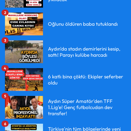
2
Oğlunu öldüren baba tutuklandı
3
Aydın'da stadın demirlerini kesip,
sattı! Parayı kulübe harcadı
4
6 katlı bina çöktü: Ekipler seferber
oldu
5
Aydın Süper Amatör'den TFF
1.Lig'e! Genç futbolcudan dev
transfer!
6
Türkiye'nin tüm bölgelerinde yeni