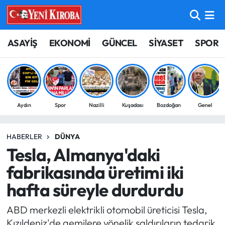
ASAYİŞ
Aydın Nöbetçi Eczaneler
ASAYİŞ
EKONOMİ
GÜNCEL
SİYASET
SPOR
BİLİM-TEKNOLOJİ
Aydın Hava Durumu
ÇEVRE
Aydin Namaz Vakitleri
Aydın
Spor
Nazilli
Kuşadası
Bozdoğan
Genel
DÜNYA
Aydın Trafik Yoğunluk Haritası
HABERLER
DÜNYA
EĞİTİM
Süper Lig Puan Durumu ve Fikstür
Tesla, Almanya'daki
EKONOMİ
Tüm Manşetler
fabrikasında üretimi iki
hafta süreyle durdurdu
GÜNCEL
Son Dakika Haberleri
ABD merkezli elektrikli otomobil üreticisi Tesla,
GÜNDEM
Haber Arşivi
Kızıldeniz'de gemilere yönelik saldırıların tedarik