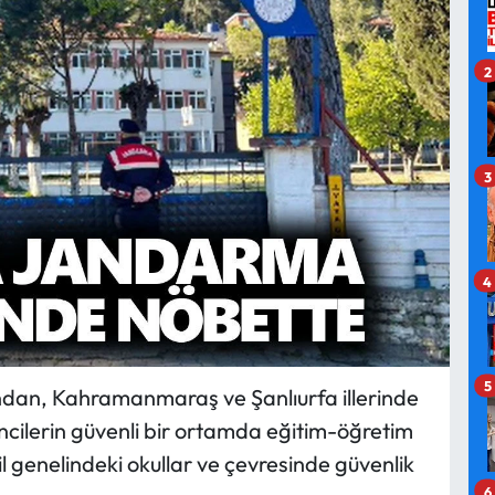
2
3
4
5
ndan, Kahramanmaraş ve Şanlıurfa illerinde
cilerin güvenli bir ortamda eğitim-öğretim
il genelindeki okullar ve çevresinde güvenlik
6