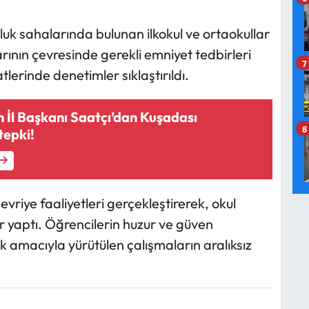
uk sahalarında bulunan ilkokul ve ortaokullar
ının çevresinde gerekli emniyet tedbirleri
7
aatlerinde denetimler sıklaştırıldı.
n İl Başkanı Saatçı’dan Kuşadası
8
tepki!
vriye faaliyetleri gerçekleştirerek, okul
er yaptı. Öğrencilerin huzur ve güven
 amacıyla yürütülen çalışmaların aralıksız