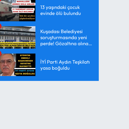
13 yaşındaki çocuk
evinde ölü bulundu
Kuşadası Belediyesi
soruşturmasında yeni
perde! Gözaltına alınan
isimler belli oldu
İYİ Parti Aydın Teşkilatı
yasa boğuldu