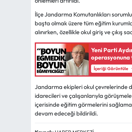
önlemleri artırıldı.
İlçe Jandarma Komutanlıkları sorumlul
başta olmak üzere tüm eğitim kurumlar
alınırken, özellikle okul giriş ve çıkış s
Yeni Parti Aydı
operasyonuna 
İçeriği Görüntüle
Jandarma ekipleri okul çevrelerinde de
idarecileri ve çalışanlarıyla görüşmel
içerisinde eğitim görmelerini sağlamak
devam edeceği bildirildi.