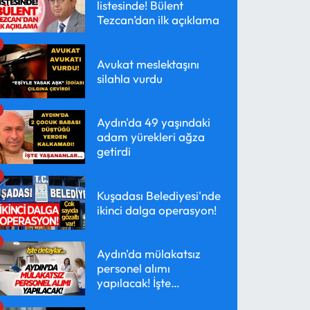
listesinde! Bülent
Tezcan’dan ilk açıklama
Avukat meslektaşını
silahla vurdu
Aydın'da 49 yaşındaki
adam yürekleri ağza
getirdi
Kuşadası Belediyesi'nde
ikinci dalga operasyon!
Aydın'da mülakatsız
personel alımı
yapılacak! İşte
detaylar...