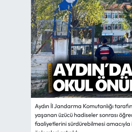
MAGAZİN
SAĞLIK
SİYASET
SPOR
TARIM
TURİZM
YAŞAM
Aydın İl Jandarma Komutanlığı tarafı
yaşanan üzücü hadiseler sonrası öğren
RESMİ İLANLAR
faaliyetlerini sürdürebilmesi amacıyla 
HABER İLAN