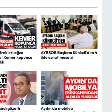
ürekleri ağza
AYESOB Başkanı Künkcü'den 4
ay! Kemer kopunca
ilde esnaf mesaisi
ldı
adı gözaltı
Aydın’da mobilya