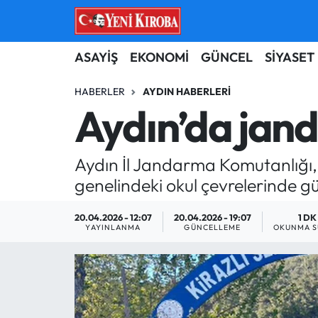
ASAYİŞ
Aydın Nöbetçi Eczaneler
ASAYİŞ
EKONOMİ
GÜNCEL
SİYASET
BİLİM-TEKNOLOJİ
Aydın Hava Durumu
HABERLER
AYDIN HABERLERI
Aydın’da jan
ÇEVRE
Aydin Namaz Vakitleri
Aydın İl Jandarma Komutanlığı, 
DÜNYA
Aydın Trafik Yoğunluk Haritası
genelindeki okul çevrelerinde güv
EĞİTİM
Süper Lig Puan Durumu ve Fikstür
20.04.2026 - 12:07
20.04.2026 - 19:07
1 DK
YAYINLANMA
GÜNCELLEME
OKUNMA S
EKONOMİ
Tüm Manşetler
GÜNCEL
Son Dakika Haberleri
GÜNDEM
Haber Arşivi