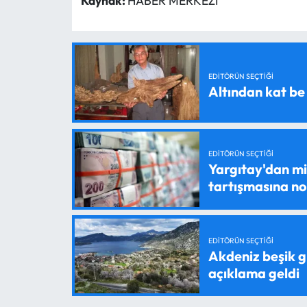
Kaynak:
HABER MERKEZİ
EDITÖRÜN SEÇTIĞI
Altından kat be
EDITÖRÜN SEÇTIĞI
Yargıtay'dan mil
tartışmasına n
EDITÖRÜN SEÇTIĞI
Akdeniz beşik g
açıklama geldi