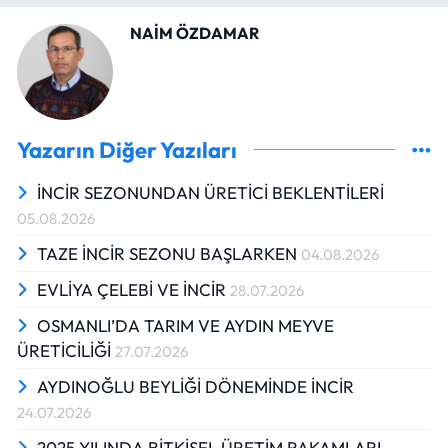
NAİM ÖZDAMAR
Yazarın Diğer Yazıları
İNCİR SEZONUNDAN ÜRETİCİ BEKLENTİLERİ
05.08.2026
TAZE İNCİR SEZONU BAŞLARKEN
04.08.2026
EVLİYA ÇELEBİ VE İNCİR
28.07.2026
OSMANLI’DA TARIM VE AYDIN MEYVE
ÜRETİCİLİĞİ
27.07.2026
AYDINOĞLU BEYLİĞİ DÖNEMİNDE İNCİR
24.07.2026
2025 YILINDA BİTKİSEL ÜRETİM RAKAMLARI