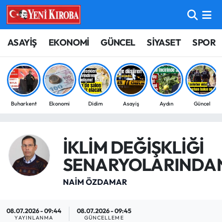
ASAYİŞ
Aydın Nöbetçi Eczaneler
ASAYİŞ
EKONOMİ
GÜNCEL
SİYASET
SPOR
BİLİM-TEKNOLOJİ
Aydın Hava Durumu
ÇEVRE
Aydin Namaz Vakitleri
Buharkent
Ekonomi
Didim
Asayiş
Aydın
Güncel
DÜNYA
Aydın Trafik Yoğunluk Haritası
EĞİTİM
Süper Lig Puan Durumu ve Fikstür
İKLİM DEĞİŞKLİĞİ
SENARYOLARINDA
EKONOMİ
Tüm Manşetler
NAİM ÖZDAMAR
GÜNCEL
Son Dakika Haberleri
08.07.2026 - 09:44
08.07.2026 - 09:45
GÜNDEM
Haber Arşivi
YAYINLANMA
GÜNCELLEME