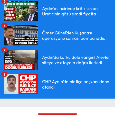
5
Aydın’ın incirinde kritik sezon!
Üreticinin gözü şimdi fiyatta
6
Ömer Günel’den Kuşadası
operasyonu sonrası bomba iddia!
7
Aydın’da korku dolu yangın! Alevler
siteye ve otoyola doğru ilerledi
8
CHP Aydın’da bir ilçe başkanı daha
atandı