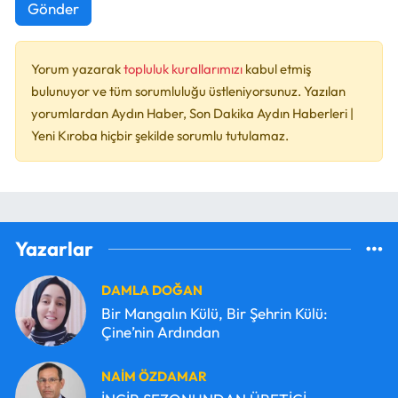
Gönder
Yorum yazarak
topluluk kurallarımızı
kabul etmiş
bulunuyor ve tüm sorumluluğu üstleniyorsunuz. Yazılan
yorumlardan Aydın Haber, Son Dakika Aydın Haberleri |
Yeni Kıroba hiçbir şekilde sorumlu tutulamaz.
Yazarlar
DAMLA DOĞAN
Bir Mangalın Külü, Bir Şehrin Külü:
Çine’nin Ardından
NAİM ÖZDAMAR