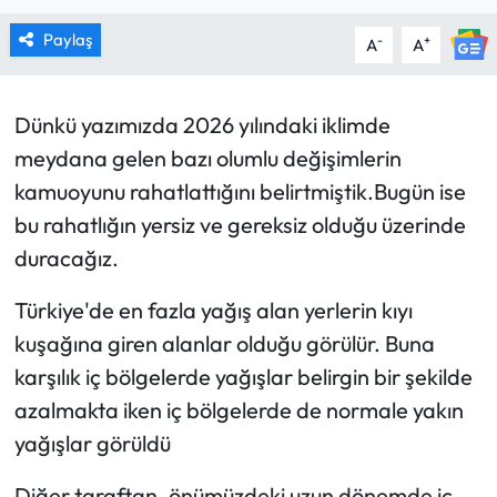
MAGAZİN
Paylaş
-
+
A
A
SAĞLIK
Dünkü yazımızda 2026 yılındaki iklimde
SİYASET
meydana gelen bazı olumlu değişimlerin
kamuoyunu rahatlattığını belirtmiştik.Bugün ise
SPOR
bu rahatlığın yersiz ve gereksiz olduğu üzerinde
duracağız.
TARIM
Türkiye'de en fazla yağış alan yerlerin kıyı
TURİZM
kuşağına giren alanlar olduğu görülür. Buna
karşılık iç bölgelerde yağışlar belirgin bir şekilde
YAŞAM
azalmakta iken iç bölgelerde de normale yakın
RESMİ İLANLAR
yağışlar görüldü
HABER İLAN
Diğer taraftan, önümüzdeki uzun dönemde iç