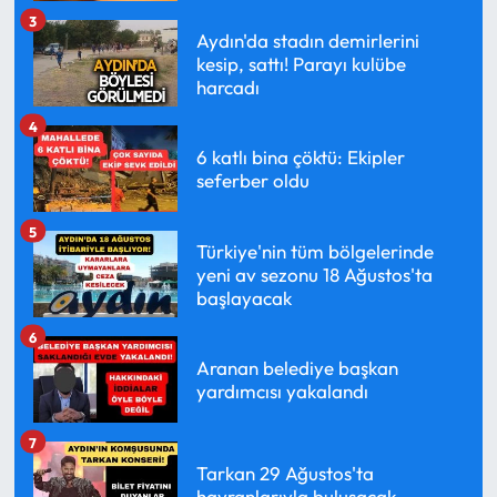
3
Aydın'da stadın demirlerini
kesip, sattı! Parayı kulübe
harcadı
4
6 katlı bina çöktü: Ekipler
seferber oldu
5
Türkiye'nin tüm bölgelerinde
yeni av sezonu 18 Ağustos'ta
başlayacak
6
Aranan belediye başkan
yardımcısı yakalandı
7
Tarkan 29 Ağustos'ta
hayranlarıyla buluşacak