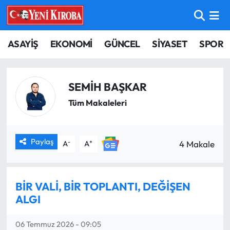
ASAYİŞ
Aydın Nöbetçi Eczaneler
ASAYİŞ
EKONOMİ
GÜNCEL
SİYASET
SPOR
BİLİM-TEKNOLOJİ
Aydın Hava Durumu
SEMİH BAŞKAR
ÇEVRE
Aydin Namaz Vakitleri
Tüm Makaleleri
DÜNYA
Aydın Trafik Yoğunluk Haritası
Paylaş
-
+
EĞİTİM
Süper Lig Puan Durumu ve Fikstür
4 Makale
A
A
EKONOMİ
Tüm Manşetler
BİR VALİ, BİR TOPLANTI, DEĞİŞEN
GÜNCEL
Son Dakika Haberleri
ALGI
GÜNDEM
Haber Arşivi
06 Temmuz 2026 - 09:05