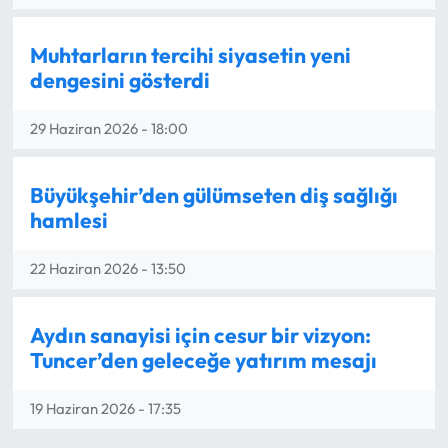
MAGAZİN
Muhtarların tercihi siyasetin yeni
dengesini gösterdi
SAĞLIK
29 Haziran 2026 - 18:00
SİYASET
SPOR
Büyükşehir’den gülümseten diş sağlığı
hamlesi
TARIM
22 Haziran 2026 - 13:50
TURİZM
Aydın sanayisi için cesur bir vizyon:
YAŞAM
Tuncer’den geleceğe yatırım mesajı
RESMİ İLANLAR
19 Haziran 2026 - 17:35
HABER İLAN