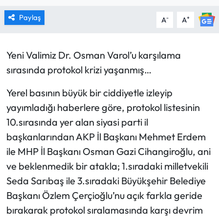
MAGAZİN
Paylaş
-
+
A
A
SAĞLIK
Yeni Valimiz Dr. Osman Varol’u karşılama
SİYASET
sırasında protokol krizi yaşanmış…
Yerel basının büyük bir ciddiyetle izleyip
SPOR
yayımladığı haberlere göre, protokol listesinin
TARIM
10.sırasında yer alan siyasi parti il
başkanlarından AKP İl Başkanı Mehmet Erdem
TURİZM
ile MHP İl Başkanı Osman Gazi Cihangiroğlu, ani
ve beklenmedik bir atakla; 1.sıradaki milletvekili
YAŞAM
Seda Sarıbaş ile 3.sıradaki Büyükşehir Belediye
RESMİ İLANLAR
Başkanı Özlem Çerçioğlu’nu açık farkla geride
bırakarak protokol sıralamasında karşı devrim
HABER İLAN