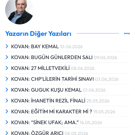
Yazarın Diğer Yazıları
KOVAN: BAY KEMAL
10.06.2026
KOVAN: BUGÜN GÜNLERDEN SALI
09.06.2026
KOVAN: 27 MİLLETVEKİLİ
08.06.2026
KOVAN: CHP’LİLERİN TARİHİ SINAVI
03.06.2026
KOVAN: GUGUK KUŞU KEMAL
01.06.2026
KOVAN: İHANETİN REZİL FİNALİ
25.05.2026
KOVAN: EĞİTİM Mİ KARAKTER Mİ ?
19.05.2026
KOVAN: “SİNEK UFAK; AMA.”
14.05.2026
KOVAN: ÖZGÜR ARICI
08.05.2026