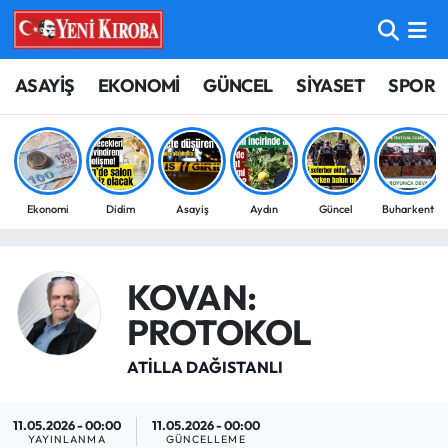
ASAYİŞ
Aydın Nöbetçi Eczaneler
ASAYİŞ
EKONOMİ
GÜNCEL
SİYASET
SPOR
BİLİM-TEKNOLOJİ
Aydın Hava Durumu
ÇEVRE
Aydin Namaz Vakitleri
Ekonomi
Didim
Asayiş
Aydın
Güncel
Buharkent
DÜNYA
Aydın Trafik Yoğunluk Haritası
EĞİTİM
Süper Lig Puan Durumu ve Fikstür
KOVAN:
PROTOKOL
EKONOMİ
Tüm Manşetler
ATİLLA DAĞISTANLI
GÜNCEL
Son Dakika Haberleri
11.05.2026 - 00:00
11.05.2026 - 00:00
GÜNDEM
Haber Arşivi
YAYINLANMA
GÜNCELLEME