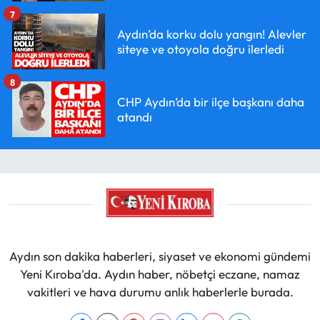
7
Aydın’da korku dolu yangın! Alevler
siteye ve otoyola doğru ilerledi
8
CHP Aydın’da bir ilçe başkanı daha
atandı
Aydın son dakika haberleri, siyaset ve ekonomi gündemi
Yeni Kıroba'da. Aydın haber, nöbetçi eczane, namaz
vakitleri ve hava durumu anlık haberlerle burada.