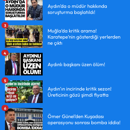
Aydın’da o müdür hakkında
soruşturma başlatıldı!
3
Muğla’da kritik arama!
Karatepe’nin gösterdiği yerlerden
ne çıktı
4
Aydınlı başkanı üzen ölüm!
5
Aydın’ın incirinde kritik sezon!
Üreticinin gözü şimdi fiyatta
6
Ömer Günel’den Kuşadası
operasyonu sonrası bomba iddia!