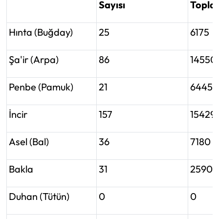
Sayısı
Toplam
Hınta (Buğday)
25
6175
Şa'ir (Arpa)
86
14550
Penbe (Pamuk)
21
6445
İncir
157
15429
Asel (Bal)
36
7180
Bakla
31
2590
Duhan (Tütün)
0
0