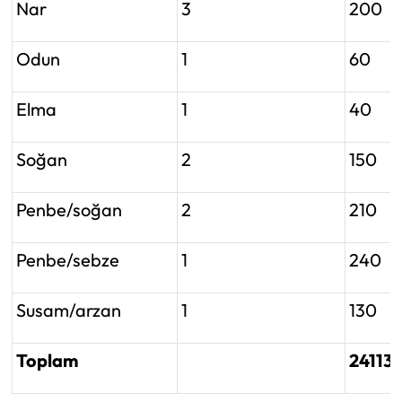
Nar
3
200
Odun
1
60
Elma
1
40
Soğan
2
150
Penbe/soğan
2
210
Penbe/sebze
1
240
Susam/arzan
1
130
Toplam
241138