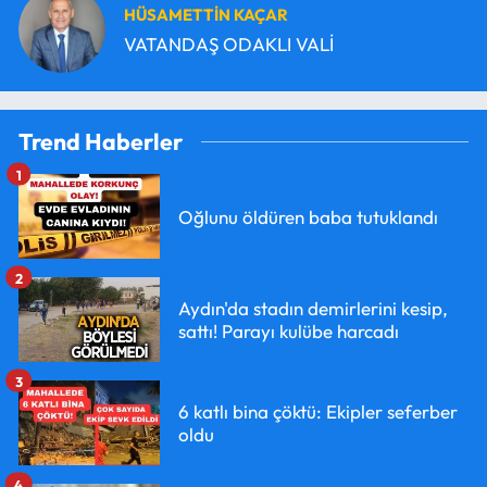
HÜSAMETTİN KAÇAR
VATANDAŞ ODAKLI VALİ
Trend Haberler
1
Oğlunu öldüren baba tutuklandı
2
Aydın'da stadın demirlerini kesip,
sattı! Parayı kulübe harcadı
3
6 katlı bina çöktü: Ekipler seferber
oldu
4