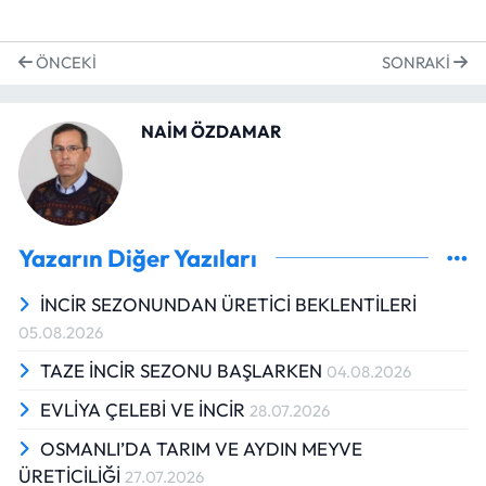
ÖNCEKI
SONRAKI
NAİM ÖZDAMAR
Yazarın Diğer Yazıları
İNCİR SEZONUNDAN ÜRETİCİ BEKLENTİLERİ
05.08.2026
TAZE İNCİR SEZONU BAŞLARKEN
04.08.2026
EVLİYA ÇELEBİ VE İNCİR
28.07.2026
OSMANLI’DA TARIM VE AYDIN MEYVE
ÜRETİCİLİĞİ
27.07.2026