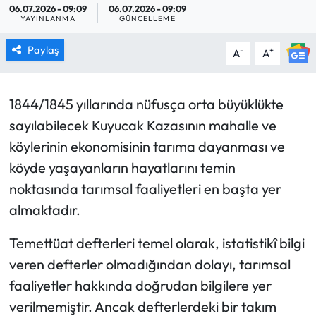
06.07.2026 - 09:09
06.07.2026 - 09:09
YAYINLANMA
GÜNCELLEME
MAGAZİN
Paylaş
-
+
A
A
SAĞLIK
SİYASET
1844/1845 yıllarında nüfusça orta büyüklükte
sayılabilecek Kuyucak Kazasının mahalle ve
SPOR
köylerinin ekonomisinin tarıma dayanması ve
köyde yaşayanların hayatlarını temin
TARIM
noktasında tarımsal faaliyetleri en başta yer
TURİZM
almaktadır.
YAŞAM
Temettüat defterleri temel olarak, istatistikî bilgi
veren defterler olmadığından dolayı, tarımsal
RESMİ İLANLAR
faaliyetler hakkında doğrudan bilgilere yer
verilmemiştir. Ancak defterlerdeki bir takım
HABER İLAN