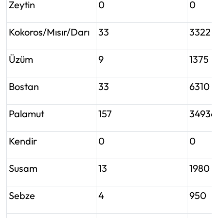
Zeytin
0
0
Kokoros/Mısır/Darı
33
3322
Üzüm
9
1375
Bostan
33
6310
Palamut
157
34936
Kendir
0
0
Susam
13
1980
Sebze
4
950