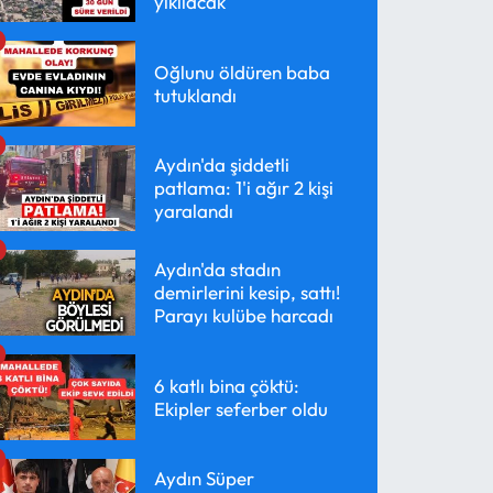
yıkılacak
Oğlunu öldüren baba
tutuklandı
Aydın'da şiddetli
patlama: 1'i ağır 2 kişi
yaralandı
Aydın'da stadın
demirlerini kesip, sattı!
Parayı kulübe harcadı
6 katlı bina çöktü:
Ekipler seferber oldu
Aydın Süper