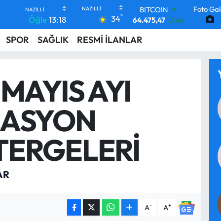
Foto Gal
BITCOIN
°
34
Öğle
13:18
64.475,47
0.66
DOLAR
SPOR
SAĞLIK
RESMİ İLANLAR
47,5986
0.06
EURO
55,0700
0.1
STERLİN
 MAYIS AYI
64,2438
0.21
GRAM ALTIN
6518.23
0.39
LASYON
BİST100
13.703
0
TERGELERİ
AR
-
+
A
A