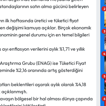
 vatandaşlarının satın alma gücünü belirleyen
2
n ilk haftasında üretici ve tüketici fiyat
en değişimi kamuya açıklar. Birçok ekonomik
3
onominin genel durumu için en temel bilgileri
yı enflasyon verilerini aylık %1,71 ve yıllık
4
raştırma Grubu (ENAG) ise Tüketici Fiyat
minde %2,16 oranında artış gösterdiğini
5
tları beklentileri aşarak aylık olarak %4,18
 açıklanmıştı.
ı savaşın bölgesel bir hal alması dünya çapında
6
klentilerini kötüleştirdi.