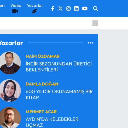
eri
Video
Yazarlar
Yazarlar
NAİM ÖZDAMAR
İNCİR SEZONUNDAN ÜRETİCİ
BEKLENTİLERİ
DAMLA DOĞAN
600 YILDIR OKUNAMAMIŞ BİR
KİTAP
MEHMET ACAR
AYDIN'DA KELEBEKLER
UÇMAZ