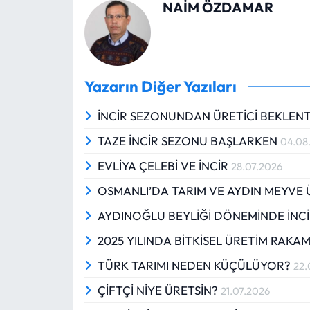
NAİM ÖZDAMAR
Yazarın Diğer Yazıları
İNCİR SEZONUNDAN ÜRETİCİ BEKLENT
TAZE İNCİR SEZONU BAŞLARKEN
04.08
EVLİYA ÇELEBİ VE İNCİR
28.07.2026
OSMANLI’DA TARIM VE AYDIN MEYVE Ü
AYDINOĞLU BEYLİĞİ DÖNEMİNDE İNC
2025 YILINDA BİTKİSEL ÜRETİM RAKA
TÜRK TARIMI NEDEN KÜÇÜLÜYOR?
22.
ÇİFTÇİ NİYE ÜRETSİN?
21.07.2026