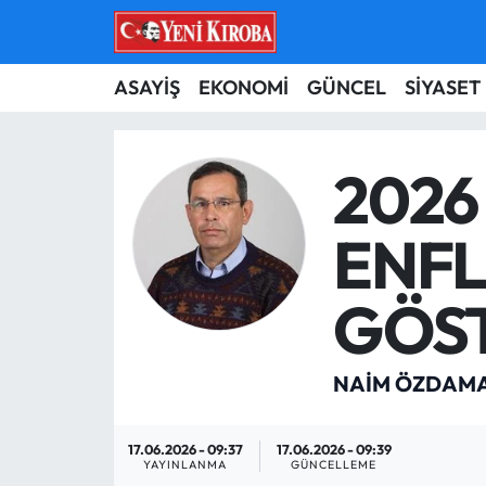
ASAYİŞ
Aydın Nöbetçi Eczaneler
ASAYİŞ
EKONOMİ
GÜNCEL
SİYASET
BİLİM-TEKNOLOJİ
Aydın Hava Durumu
2026
ÇEVRE
Aydin Namaz Vakitleri
ENF
DÜNYA
Aydın Trafik Yoğunluk Haritası
GÖS
EĞİTİM
Süper Lig Puan Durumu ve Fikstür
EKONOMİ
Tüm Manşetler
NAİM ÖZDAM
GÜNCEL
Son Dakika Haberleri
17.06.2026 - 09:37
17.06.2026 - 09:39
YAYINLANMA
GÜNCELLEME
GÜNDEM
Haber Arşivi