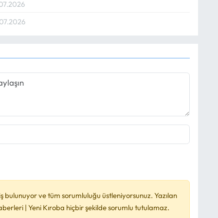
.07.2026
.07.2026
ş bulunuyor ve tüm sorumluluğu üstleniyorsunuz. Yazılan
rleri | Yeni Kıroba hiçbir şekilde sorumlu tutulamaz.