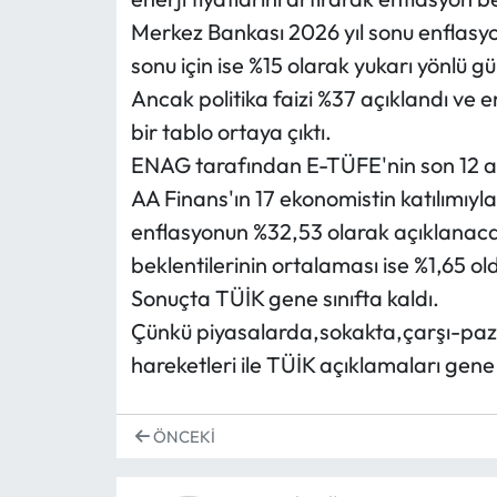
Merkez Bankası 2026 yıl sonu enflasyo
sonu için ise %15 olarak yukarı yönlü gü
Ancak politika faizi %37 açıklandı ve e
bir tablo ortaya çıktı.
ENAG tarafından E-TÜFE'nin son 12 ayl
AA Finans'ın 17 ekonomistin katılımıyl
enflasyonun %32,53 olarak açıklanacağ
beklentilerinin ortalaması ise %1,65 ol
Sonuçta TÜİK gene sınıfta kaldı.
Çünkü piyasalarda,sokakta,çarşı-paza
hareketleri ile TÜİK açıklamaları gen
ÖNCEKI