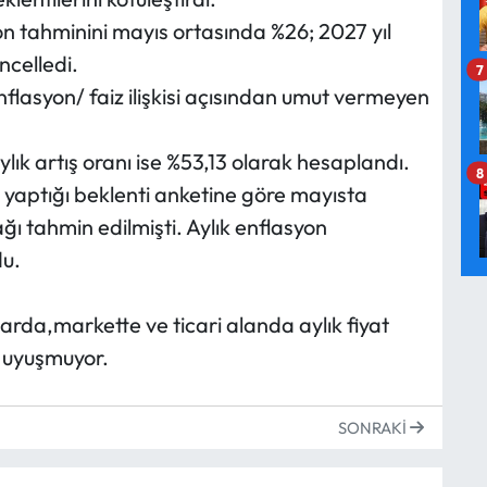
n tahminini mayıs ortasında %26; 2027 yıl
ncelledi.
7
nflasyon/ faiz ilişkisi açısından umut vermeyen
ık artış oranı ise %53,13 olarak hesaplandı.
8
a yaptığı beklenti anketine göre mayısta
ı tahmin edilmişti. Aylık enflasyon
du.
rda,markette ve ticari alanda aylık fiyat
e uyuşmuyor.
SONRAKI