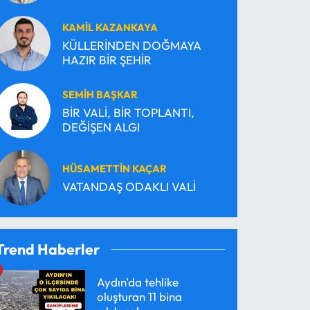
KAMİL KAZANKAYA
KÜLLERİNDEN DOĞMAYA
HAZIR BİR ŞEHİR
SEMİH BAŞKAR
BİR VALİ, BİR TOPLANTI,
DEĞİŞEN ALGI
HÜSAMETTİN KAÇAR
VATANDAŞ ODAKLI VALİ
Trend Haberler
Aydın'da tehlike
oluşturan 11 bina