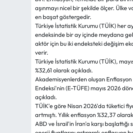
aşınmayı nicel bir şekilde ölçer. Ülke
en başat göstergedir.
Türkiye İstatistik Kurumu (TÜİK) her ayı
endeksinde bir ay içinde meydana gel
aktör için bu iki endeksteki değişim ek
verir.
Türkiye İstatistik Kurumu (TÜİK), mayıs a
%32,61 olarak açıkladı.
Akademisyenlerden oluşan Enflasyon A
Endeksi'nin (E-TÜFE) mayıs 2026 döne
açıkladı.
TÜİK'e göre Nisan 2026'da tüketici fiya
artmıştı. Yıllık enflasyon %32,37 olarak
ABD ve İsrail'in İran'a karşı başlattığ
enerji fiyatlarını artırarak enflasyon be