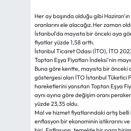
MAGAZİN
Her ay başında olduğu gibi Haziran'ın 
oranlarını ele alacağız.Her zaman old
SAĞLIK
İstanbul'da mayısta bir önceki aya gö
SİYASET
fiyatlar yüzde 1,58 arttı.
İstanbul Ticaret Odası (İTO), İTO 2023=
SPOR
Toptan Eşya Fiyatları İndeksi'nin mayıs 
Buna göre kentte, mayısta bir önceki 
TARIM
göstergesi olan İTO İstanbul Tüketici F
TURİZM
hareketlerini yansıtan Toptan Eşya Fiya
aynı ayına göre değişim oranı peraken
YAŞAM
yüzde 23,35 oldu.
Mal ve hizmet fiyatlarındaki artış bel
RESMİ İLANLAR
enflasyon bir ekonominin istikrarını v
biri. Enflasyon, temelde bir para bi
HABER İLAN