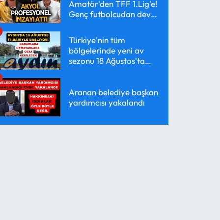
Amatör'den TFF 1.Lig'e!
Genç futbolcudan dev
transfer!
Türkiye'nin tüm
bölgelerinde yeni av
sezonu 18 Ağustos'ta
başlayacak
Aranan belediye başkan
yardımcısı yakalandı