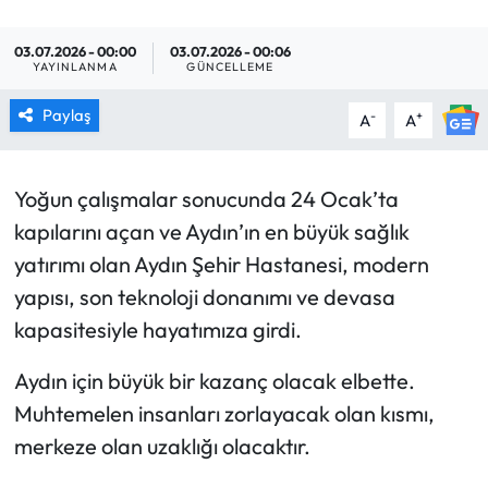
MAGAZİN
03.07.2026 - 00:00
03.07.2026 - 00:06
YAYINLANMA
GÜNCELLEME
SAĞLIK
Paylaş
-
+
A
A
SİYASET
Yoğun çalışmalar sonucunda 24 Ocak’ta
SPOR
kapılarını açan ve Aydın’ın en büyük sağlık
TARIM
yatırımı olan Aydın Şehir Hastanesi, modern
yapısı, son teknoloji donanımı ve devasa
TURİZM
kapasitesiyle hayatımıza girdi.
YAŞAM
Aydın için büyük bir kazanç olacak elbette.
Muhtemelen insanları zorlayacak olan kısmı,
RESMİ İLANLAR
merkeze olan uzaklığı olacaktır.
HABER İLAN