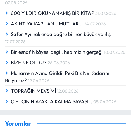
07.08.2026
600 YILDIR OKUNAMAMIŞ BİR KİTAP
31.07.2026
AKINTIYA KAPILAN UMUTLAR…
24.07.2026
Safer Ayı hakkında doğru bilinen büyük yanlış
17.07.2026
Bir esnaf hikâyesi değil, hepimizin gerçeği
10.07.2026
BİZE NE OLDU?
26.06.2026
Muharrem Ayına Girildi, Peki Biz Ne Kadarını
Biliyoruz?
19.06.2026
TOPRAĞIN MEVSİMİ
12.06.2026
ÇİFTÇİNİN AYAKTA KALMA SAVAŞI…
05.06.2026
Yorumlar