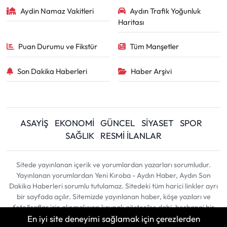
Aydin Namaz Vakitleri
Aydın Trafik Yoğunluk
Haritası
Puan Durumu ve Fikstür
Tüm Manşetler
Son Dakika Haberleri
Haber Arşivi
ASAYİŞ
EKONOMİ
GÜNCEL
SİYASET
SPOR
SAĞLIK
RESMİ İLANLAR
Sitede yayınlanan içerik ve yorumlardan yazarları sorumludur.
Yayınlanan yorumlardan Yeni Kıroba - Aydın Haber, Aydın Son
Dakika Haberleri sorumlu tutulamaz. Sitedeki tüm harici linkler ayrı
bir sayfada açılır. Sitemizde yayınlanan haber, köşe yazıları ve
fotoğraflar izin alınmaksızın kaynak gösterilse dahi, herhangi bir
En iyi site deneyimi sağlamak için çerezlerden
ortamda kullanılamaz ve yayınlanamaz